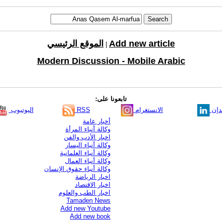
Add new article
الموقع الرئيسي
|
Modern Discussion - Mobile Arabic
تابعونا على:
دإن
الانستغرام
RSS
اليوتيوب
أخبار عامة
وكالة أنباء المرأة
اخبار الأدب والفن
وكالة أنباء اليسار
وكالة أنباء العلمانية
وكالة أنباء العمال
وكالة أنباء حقوق الإنسان
اخبار الرياضة
اخبار الاقتصاد
اخبار الطب والعلوم
Tamaden News
Add new Youtube
Add new book