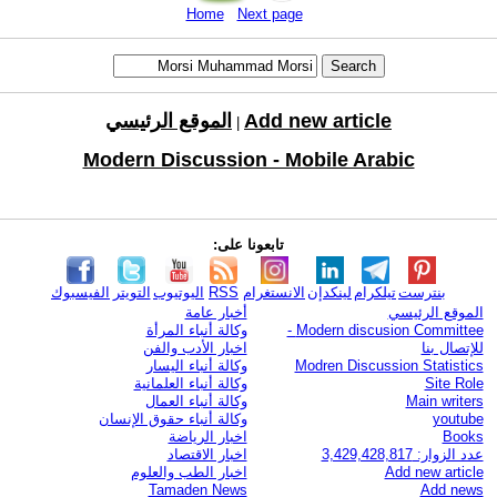
Home
Next page
Add new article
الموقع الرئيسي
|
Modern Discussion - Mobile Arabic
تابعونا على:
بنترست
تيلكرام
لينكدإن
الانستغرام
RSS
اليوتيوب
التويتر
الفيسبوك
الموقع الرئيسي
أخبار عامة
Modern discusion Committee -
وكالة أنباء المرأة
للإتصال بنا
اخبار الأدب والفن
Modren Discussion Statistics
وكالة أنباء اليسار
Site Role
وكالة أنباء العلمانية
Main writers
وكالة أنباء العمال
youtube
وكالة أنباء حقوق الإنسان
Books
اخبار الرياضة
عدد الزوار: 3,429,428,817
اخبار الاقتصاد
Add new article
اخبار الطب والعلوم
Tamaden News
Add news