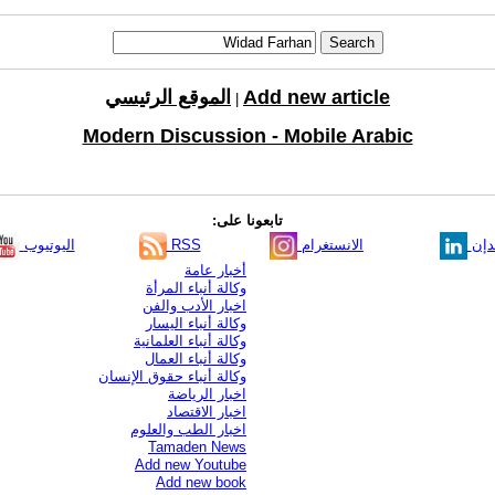
Add new article
الموقع الرئيسي
|
Modern Discussion - Mobile Arabic
تابعونا على:
دإن
الانستغرام
RSS
اليوتيوب
أخبار عامة
وكالة أنباء المرأة
اخبار الأدب والفن
وكالة أنباء اليسار
وكالة أنباء العلمانية
وكالة أنباء العمال
وكالة أنباء حقوق الإنسان
اخبار الرياضة
اخبار الاقتصاد
اخبار الطب والعلوم
Tamaden News
Add new Youtube
Add new book