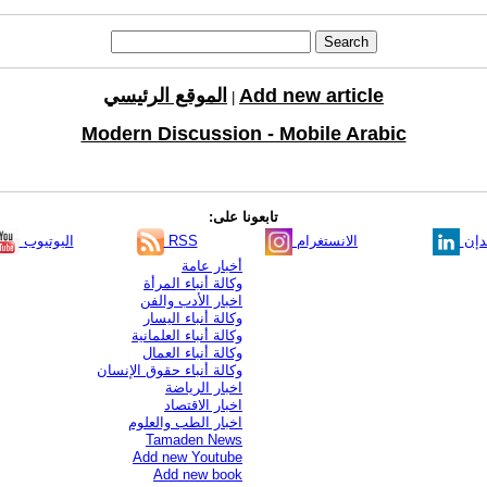
Add new article
الموقع الرئيسي
|
Modern Discussion - Mobile Arabic
تابعونا على:
دإن
الانستغرام
RSS
اليوتيوب
أخبار عامة
وكالة أنباء المرأة
اخبار الأدب والفن
وكالة أنباء اليسار
وكالة أنباء العلمانية
وكالة أنباء العمال
وكالة أنباء حقوق الإنسان
اخبار الرياضة
اخبار الاقتصاد
اخبار الطب والعلوم
Tamaden News
Add new Youtube
Add new book