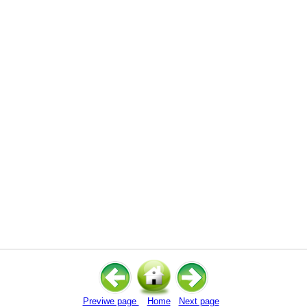
Previwe page
Home
Next page