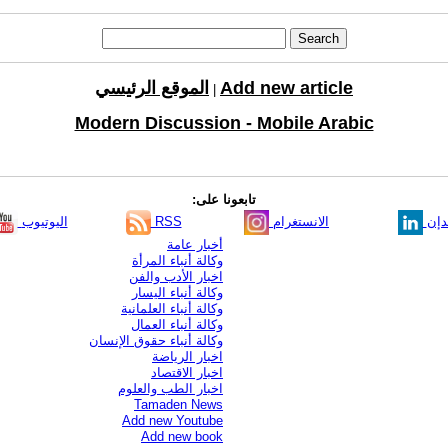
Add new article
الموقع الرئيسي
|
Modern Discussion - Mobile Arabic
تابعونا على:
دإن
الانستغرام
RSS
اليوتيوب
أخبار عامة
وكالة أنباء المرأة
اخبار الأدب والفن
وكالة أنباء اليسار
وكالة أنباء العلمانية
وكالة أنباء العمال
وكالة أنباء حقوق الإنسان
اخبار الرياضة
اخبار الاقتصاد
اخبار الطب والعلوم
Tamaden News
Add new Youtube
Add new book