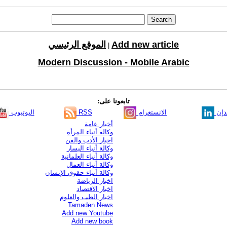
Add new article
الموقع الرئيسي
|
Modern Discussion - Mobile Arabic
تابعونا على:
دإن
الانستغرام
RSS
اليوتيوب
أخبار عامة
وكالة أنباء المرأة
اخبار الأدب والفن
وكالة أنباء اليسار
وكالة أنباء العلمانية
وكالة أنباء العمال
وكالة أنباء حقوق الإنسان
اخبار الرياضة
اخبار الاقتصاد
اخبار الطب والعلوم
Tamaden News
Add new Youtube
Add new book