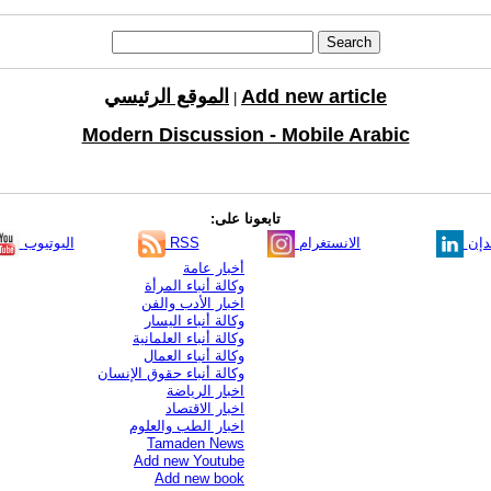
Add new article
الموقع الرئيسي
|
Modern Discussion - Mobile Arabic
تابعونا على:
دإن
الانستغرام
RSS
اليوتيوب
أخبار عامة
وكالة أنباء المرأة
اخبار الأدب والفن
وكالة أنباء اليسار
وكالة أنباء العلمانية
وكالة أنباء العمال
وكالة أنباء حقوق الإنسان
اخبار الرياضة
اخبار الاقتصاد
اخبار الطب والعلوم
Tamaden News
Add new Youtube
Add new book