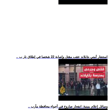
.. استنفار أمني بتايلاند عقب مقتل وإصابة 22 شخصا في إطلاق نار ب
.. وسائل إعلام يمنية: انفجار صاروخ في أجواء محافظة مأرب