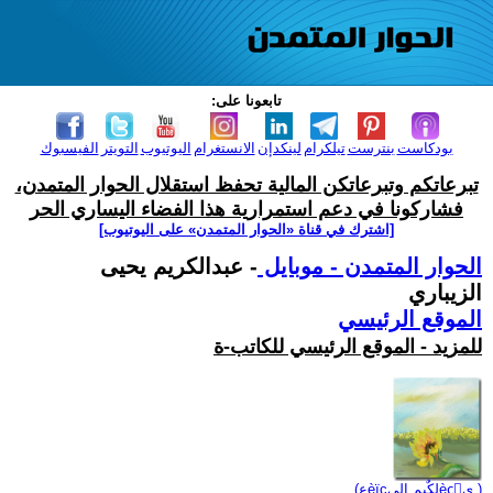
تابعونا على:
بودكاست
بنترست
تيلكرام
لينكدإن
الانستغرام
اليوتيوب
التويتر
الفيسبوك
تبرعاتكم وتبرعاتكن المالية تحفظ استقلال الحوار المتمدن،
فشاركونا في دعم استمرارية هذا الفضاء اليساري الحر
[اشترك في قناة ‫«الحوار المتمدن» على اليوتيوب]
الحوار المتمدن - موبايل
- عبدالكريم يحيى
الزيباري
الموقع الرئيسي
للمزيد - الموقع الرئيسي للكاتب-ة
(عèïçلكٌيم الٍيèçٌي )