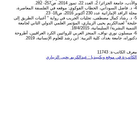
والأدب، جامعة الجزائر/ 2، العدد 22، تموز 2014، ص257- 282.
4- د. فاضل السوداني، الخطاب الفوكوي: موقعه في الفلسفة المعاصرة،
مجلة الرافد الإماراتية عدد 230 أكتوبر 2016، ص18- 23.
5- د. رشاد كمال مصطفى، تجليات الجريب في رواية " أغنيات الطريق إلى
حلبجة" لعبدالكريم يحيى الزيباري، المؤتمر العلمي الدولي الثاني لجامعة
التنمية البشرية/ السليمانية، 18/4/2015.
6- ميسلون نوري نواف، المنجز العربي للروائيين الكرد العراقيين، أطروحة
دكتوراه، جامعة بغداد، كلية التربية: ابن رشد للعلوم الإنسانية، 2019.
معرف الكاتب-ة: 11743
الكاتب-ة في موقع ويكيبيديا : عبدالكريم يحيى الزيباري