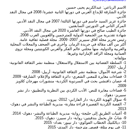
الاسم الرباعي: عبدالكريم يحيى حسين
جائزة الشارقة للإبداع العربي في دورتها الثانية عشرة/ 2008 في مجال النقد
الأدبي.
جائزة عزيز السيد جاسم في دورتها الثالثة/ 2007 في مجال النقد الأدبي.
المركز الثاني في الدورتين السابقتين.
جائزة الطيب صالح في دورتها العاشرة 2020 في مجال النقد الأدبي.
شهادة تقديرية من الجمعية الدولية للمترجمين واللغويين العرب 2008.
رئيس تحرير مجلة آفاق سبيريز 2007- 2009. مجلة فصلية ثقافية عامة.
أكثر من ألف مقالة في جريدة الزمان. وأخرى في الصحف والمجلات المحلية
والعربية والدولية، منها مجلتي عالم الفكر والعربي الكويتيتين ومجلة نزوى
العمانية ومجلة الرافد الإماراتية وغيرها.
مؤلفاته:
1- السلطة القضائية بين الاستقلال والاستغلال- منظمة نشر الثقافة القانونية-
أربيل- 2007.
2- شرعنة الأموال- منظمة نشر الثقافة القانونية- أربيل- 2008.
3- فضاءات مغايرة للمعنى الشعري- دائرة الثقافة والإعلام- الشارقة- 2009.
4- حصان دافنشي بحث في السردوية الكردية- منشورات مهرجان كلاويز
2009.
5- فضاءات مغايرة للنص: الأدب الكردي بين النظرية والتطبيق- دار نشر
سبيريز- دهوك.
6- سؤال الهوية الكردية- دار الفارابي- 2012- بيروت.
7- القصة الكردية القصيرة قراءة مقارنة- مديرية الطباعة والنشر في دهوك-
2013.
8- أغنيات الطريق إلى حلبجة- رواية- مديرية الطباعة والنشر- دهوك- 2014.
9- شابٌ عارٍ يحمل بندقيتين- رواية- دار سبيرز- دهوك- 2015.
10- ديالكتيك الخطاب الفوكوي- دار نيبور- بغداد- 2015
11- في يوم مثلج- قصص مترجمة- دار المدى- 2015