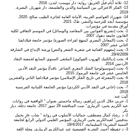
12- ثلاثة أيام قبل الحريق- رواية- دار مومنت- لندن- 2016
13- الفكر الاعتزالي بين السياسة والدين والفلسفة، دار شهريار، البصرة،
2019.
14- شهرزاد العواصم العربية، الأمانة العامة لجائزة الطيب صالح، 2020.
مؤسسة أبجد للترجمة والنشر، ط2، 2021.
أوراق مقدمة في مؤتمرات:
1- بحث (تشريع القوانين بين المقاصد والوسائل) في الموسم الثقافي لكلية
القانون جامعة دهوك 2007.
2- بحث (المعادل البصري كمنهج لقراءة الصورة) مؤتمر جامعة فيلادلفيا
الثاني عشر 2007.
3- بحث (مفهوم الغنائية في شعرية الشعر والنص) ورشة الإبداع في الشارقة
29/4/2009.
4- بحث (ديالكتيك الهروب الفوكوي) الملتقى السنوي السابع لجمعية النقاد
الأردنيين 2014.
5- بحث (سوسيولوجيا الشك المعري الشاعر: ناقداً) مؤتمر النقد الأدبي
الخامس عشر في جامعة اليرموك 2015.
6- بحث (المعتزلة في تاريخ الفكر الإسلامي) مؤتمر فيلادلفيا الثاني والعشرين
2018.
7- بحث (خاني في النقد الأدبي الكردي) مؤتمر الجامعة اللبنانية الفرنسية
2018.
كُتِبَ عنه:
1- حربي جلال الدين إبراهيم، رسالة ماجستير بعنوان " الواقعية في روايات
عبد الكريم يحيی- الزيباري" تمت المناقشة 28 تموز 2017، جامعة دجلة، ديار
بكر.
2- د. رشاد كمال مصطفى، جماليات الأسلوب في رواية " شاب عارٍ يحمل
بندقيتين" لعبدالكريم يحيى الزيباري، المؤتمر العلمي الدولي الرابع لجامعة
التنمية البشرية/ السليمانية، 18/4/2017.
3- د حفيظة أحمد، التجربة القصصية عند عبدالكريم الزيباري، مجلة اللغة