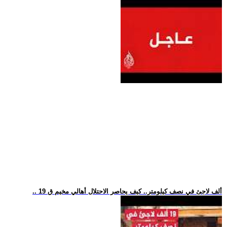
.. 19 ألف لاجئ في نصف كيلومتر.. كيف يحاصر الاحتلال أهالي مخيم ق