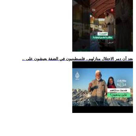
.. بعد أن دمر الاحتلال منازلهم.. فلسطينيون في الضفة يعيشون على