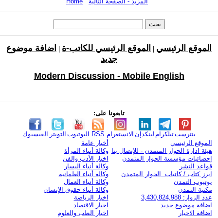
المزيد - الصفحة التالية
Home
الموقع الرئيسي
الموقع الرئيسي للكاتب-ة
اضافة موضوع
|
|
جديد
Modern Discussion - Mobile English
تابعونا على:
بنترست
تيلكرام
لينكدإن
الانستغرام
RSS
اليوتيوب
التويتر
الفيسبوك
الموقع الرئيسي
أخبار عامة
هيئة ادارة الحوار المتمدن - للإتصال بنا
وكالة أنباء المرأة
إحصائيات مؤسسة الحوار المتمدن
اخبار الأدب والفن
قواعد النشر
وكالة أنباء اليسار
ابرز كتاب / كاتبات الحوار المتمدن
وكالة أنباء العلمانية
يوتيوب التمدن
وكالة أنباء العمال
مكتبة التمدن
وكالة أنباء حقوق الإنسان
عدد الزوار: 3,430,824,988
اخبار الرياضة
اضافة موضوع جديد
اخبار الاقتصاد
اضافة الاخبار
اخبار الطب والعلوم