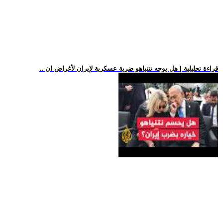
.. قراءة تحليلية | هل يوجه نتنياهو ضربة عسكرية لإيران لأغراض ان