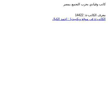
كاتب وقيادي بحزب التجمع بمصر
معرف الكاتب-ة: 14422
الكاتب-ة في موقع ويكيبيديا : احمد الكيال