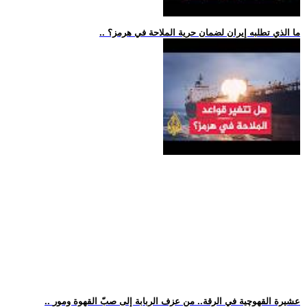
.. ما الذي تطلبه إيران لضمان حرية الملاحة في هرمز؟
.. عشيرة القهوچية في الرقة.. من عزف الربابة إلى صبّ القهوة ومور