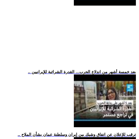
.. بعد خمسة أشهر من اندلاع الحرب... القدرة الشرائية للإيرانيين
.. ترقب للإعلان عن اتفاق وشيك بين إيران وسلطنة عمان بشأن الملاح