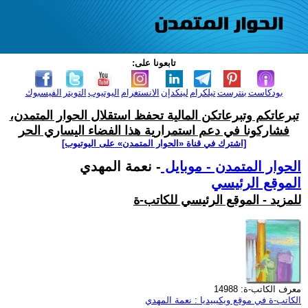
تابعونا على:
بودكاست
بنترست
تيلكرام
لينكدإن
الانستغرام
اليوتيوب
التويتر
الفيسبوك
تبرعاتكم وتبرعاتكن المالية تحفظ استقلال الحوار المتمدن،
فشاركونا في دعم استمرارية هذا الفضاء اليساري الحر
[اشترك في قناة ‫«الحوار المتمدن» على اليوتيوب]
الحوار المتمدن - موبايل
- نعمة المهدي
الموقع الرئيسي
للمزيد - الموقع الرئيسي للكاتب-ة
معرف الكاتب-ة: 14988
الكاتب-ة في موقع ويكيبيديا : نعمة المهدي