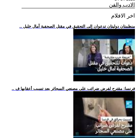
الادب والفن
اخر الافلام
.. منظمتان دوليتان تدعوان إلى التحقيق في مقتل الصحفية آمال خليل
.. فرنسا: مقترح لفرض ضرائب على مصنعي السجائر بعد تسبب أعقابها ف