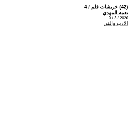
(42) خربشات قلم / 4
نعمة المهدي
2026 / 3 / 9
الادب والفن