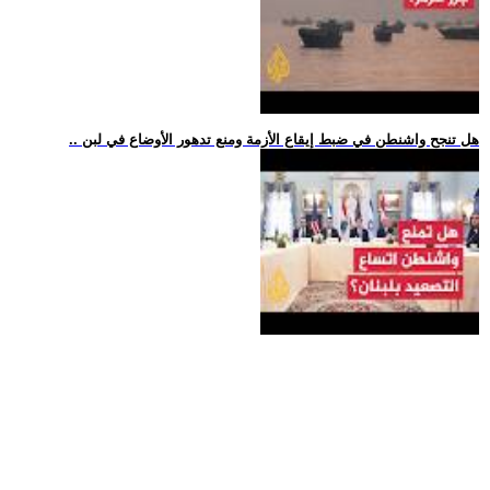
.. هل تنجح واشنطن في ضبط إيقاع الأزمة ومنع تدهور الأوضاع في لبن