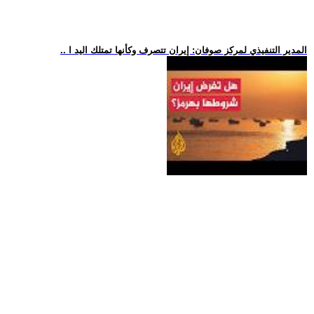
.. المدير التنفيذي لمركز صوفان: إيران تتصرف وكأنها تمتلك اليد ا