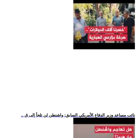
.. نائب مساعد وزير الدفاع الأمريكي السابق: واشنطن لن تلجأ إلى ق