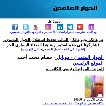
تابعونا على:
بودكاست
بنترست
تيلكرام
لينكدإن
الانستغرام
اليوتيوب
التويتر
الفيسبوك
تبرعاتكم وتبرعاتكن المالية تحفظ استقلال الحوار المتمدن،
فشاركونا في دعم استمرارية هذا الفضاء اليساري الحر
[اشترك في قناة ‫«الحوار المتمدن» على اليوتيوب]
الحوار المتمدن - موبايل
- حسام محمد أحمد
الموقع الرئيسي
للمزيد - الموقع الرئيسي للكاتب-ة
معرف الكاتب-ة: 14989
الكاتب-ة في موقع ويكيبيديا : حسام محمد أحمد