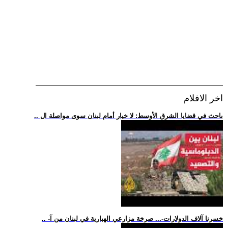
اخر الافلام
.. باحث في قضايا الشرق الأوسط: لا خيار أمام لبنان سوى مواصلة ال
.. -خسرنا آلاف الدولارات-... صرخة مزارعي الهبارية في لبنان من آ