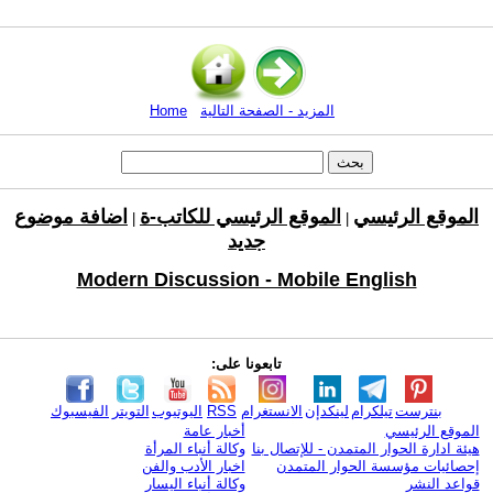
المزيد - الصفحة التالية
Home
الموقع الرئيسي
الموقع الرئيسي للكاتب-ة
اضافة موضوع
|
|
جديد
Modern Discussion - Mobile English
تابعونا على:
بنترست
تيلكرام
لينكدإن
الانستغرام
RSS
اليوتيوب
التويتر
الفيسبوك
الموقع الرئيسي
أخبار عامة
هيئة ادارة الحوار المتمدن - للإتصال بنا
وكالة أنباء المرأة
إحصائيات مؤسسة الحوار المتمدن
اخبار الأدب والفن
قواعد النشر
وكالة أنباء اليسار