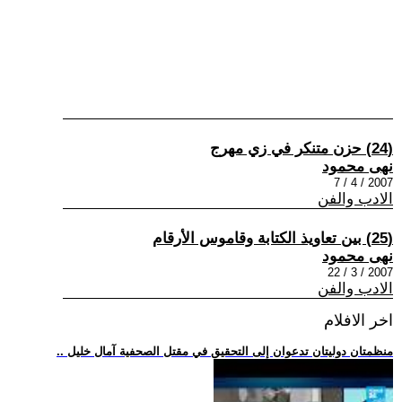
(24) حزن متنكر في زي مهرج
نهى محمود
2007 / 4 / 7
الادب والفن
(25) بين تعاويذ الكتابة وقاموس الأرقام
نهى محمود
2007 / 3 / 22
الادب والفن
اخر الافلام
.. منظمتان دوليتان تدعوان إلى التحقيق في مقتل الصحفية آمال خليل