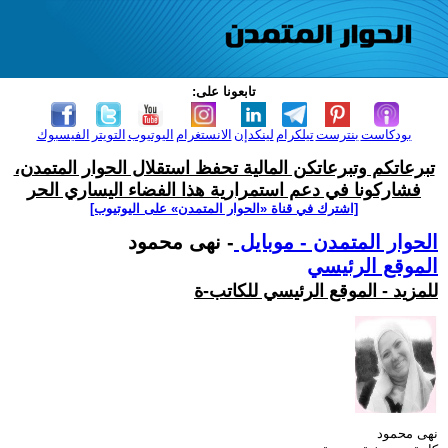
تابعونا على:
بودكاست
بنترست
تيلكرام
لينكدإن
الانستغرام
اليوتيوب
التويتر
الفيسبوك
تبرعاتكم وتبرعاتكن المالية تحفظ استقلال الحوار المتمدن،
فشاركونا في دعم استمرارية هذا الفضاء اليساري الحر
[اشترك في قناة ‫«الحوار المتمدن» على اليوتيوب]
الحوار المتمدن - موبايل
- نهى محمود
الموقع الرئيسي
للمزيد - الموقع الرئيسي للكاتب-ة
نهى محمود