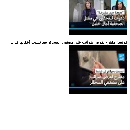
.. فرنسا: مقترح لفرض ضرائب على مصنعي السجائر بعد تسبب أعقابها ف