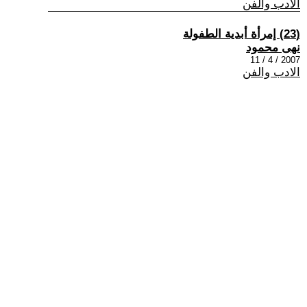
الادب والفن
(23) إمرأة أبدية الطفولة
نهى محمود
2007 / 4 / 11
الادب والفن