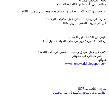
كاتبة وصحفية مصرية
مواليد أول أغسطس 1980 – القاهرة
تخرجت من كلية الأداب – قسم الإعلام – جامعة عين شمس 2001
صدرت لي رواية " الحكي فوق مكعبات الرخام"
عن دار ميريت للنشر إبريل 2007
يقيني ان الكتابة تقهر الموت
أن الكتابة " وردة روز في كتاب الحياة لا تذبل أبدا"
أكتب في فعل مرهق ومحبب لنفسي في ذات اللحظة
.. أنشر كتاباتي في مدونتي
عنوانها
www.nohaworld.blogspot.com
معرف الكاتب-ة: 1827
الكاتب-ة في موقع ويكيبيديا : نهى محمود