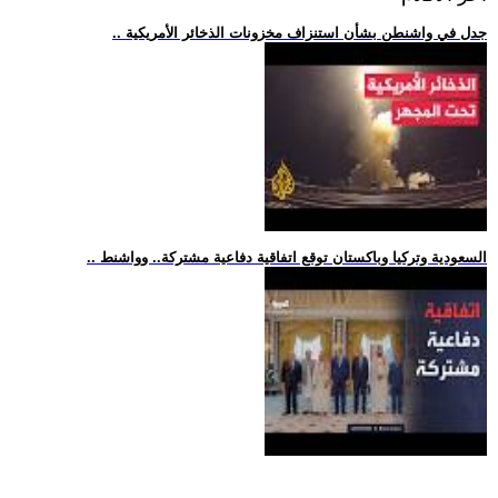
.. جدل في واشنطن بشأن استنزاف مخزونات الذخائر الأمريكية
.. السعودية وتركيا وباكستان توقع اتفاقية دفاعية مشتركة.. وواشنط