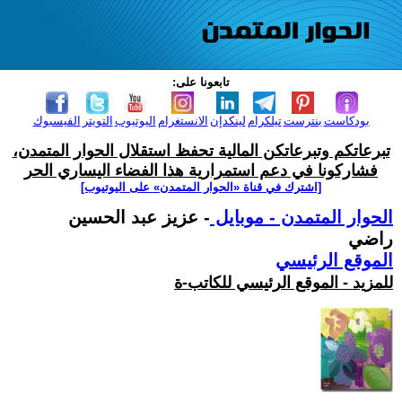
تابعونا على:
بودكاست
بنترست
تيلكرام
لينكدإن
الانستغرام
اليوتيوب
التويتر
الفيسبوك
تبرعاتكم وتبرعاتكن المالية تحفظ استقلال الحوار المتمدن،
فشاركونا في دعم استمرارية هذا الفضاء اليساري الحر
[اشترك في قناة ‫«الحوار المتمدن» على اليوتيوب]
الحوار المتمدن - موبايل
- عزيز عبد الحسين
راضي
الموقع الرئيسي
للمزيد - الموقع الرئيسي للكاتب-ة