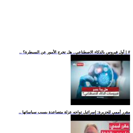
.. أول فيروس بالذكاء الاصطناعي.. هل تخرج الأمور عن السيطرة؟ | #
.. مقرر أممي للجزيرة: إسرائيل تواجه عزلة متصاعدة بسبب سياساتها