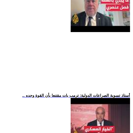
.. أستاذ تسوية الصراعات الدولية: ترمب بات مقتنعا بأن القوة وحده