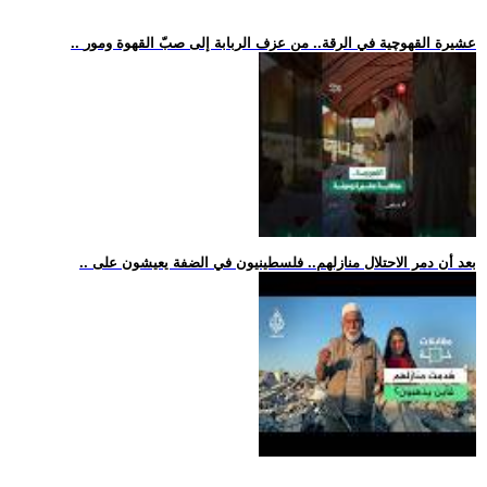
.. عشيرة القهوچية في الرقة.. من عزف الربابة إلى صبّ القهوة ومور
.. بعد أن دمر الاحتلال منازلهم.. فلسطينيون في الضفة يعيشون على