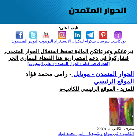
تابعونا على:
بودكاست
بنترست
تيلكرام
لينكدإن
الانستغرام
اليوتيوب
التويتر
الفيسبوك
تبرعاتكم وتبرعاتكن المالية تحفظ استقلال الحوار المتمدن،
فشاركونا في دعم استمرارية هذا الفضاء اليساري الحر
[اشترك في قناة ‫«الحوار المتمدن» على اليوتيوب]
الحوار المتمدن - موبايل
- رامى محمد فؤاد
الموقع الرئيسي
للمزيد - الموقع الرئيسي للكاتب-ة
معرف الكاتب-ة: 3875
الكاتب-ة في موقع ويكيبيديا : رامى محمد فؤاد