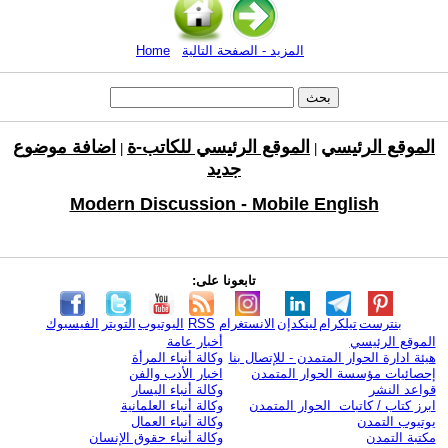
المزيد - الصفحة التالية
Home
الموقع الرئيسي
الموقع الرئيسي للكاتب-ة
اضافة موضوع
|
|
جديد
Modern Discussion - Mobile English
تابعونا على:
بنترست
تيلكرام
لينكدإن
الانستغرام
RSS
اليوتيوب
التويتر
الفيسبوك
الموقع الرئيسي
أخبار عامة
هيئة ادارة الحوار المتمدن - للإتصال بنا
وكالة أنباء المرأة
إحصائيات مؤسسة الحوار المتمدن
اخبار الأدب والفن
قواعد النشر
وكالة أنباء اليسار
ابرز كتاب / كاتبات الحوار المتمدن
وكالة أنباء العلمانية
يوتيوب التمدن
وكالة أنباء العمال
مكتبة التمدن
وكالة أنباء حقوق الإنسان