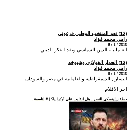
(12) نعم المنتخب الوطنى فرعونى
رامى محمد فؤاد
2010 / 1 / 9
العلمانية، الدين السياسي ونقد الفكر الديني
(13) الجدار الفولازى وشيوخه
رامى محمد فؤاد
2010 / 1 / 8
اليسار , الديمقراطية والعلمانية في مصر والسودان
اخر الافلام
.. خطة زيلينسكي للنصر.. هل انقلبت على أوكرانيا؟ | #التاسعة