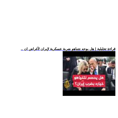
.. قراءة تحليلية | هل يوجه نتنياهو ضربة عسكرية لإيران لأغراض ان