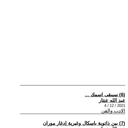
(6) سيبقى اسمك ...
عبد الله عنتار
2021 / 12 / 4
الادب والفن
(7) بين ذاتوية باسكال وغيرية إدغار موران