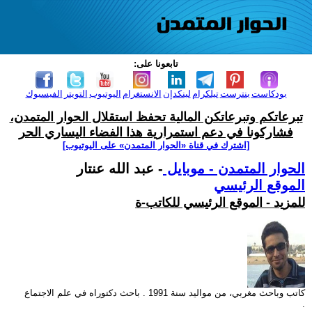
تابعونا على:
بودكاست
بنترست
تيلكرام
لينكدإن
الانستغرام
اليوتيوب
التويتر
الفيسبوك
تبرعاتكم وتبرعاتكن المالية تحفظ استقلال الحوار المتمدن،
فشاركونا في دعم استمرارية هذا الفضاء اليساري الحر
[اشترك في قناة ‫«الحوار المتمدن» على اليوتيوب]
الحوار المتمدن - موبايل
- عبد الله عنتار
الموقع الرئيسي
للمزيد - الموقع الرئيسي للكاتب-ة
كاتب وباحث مغربي، من مواليد سنة 1991 . باحث دكتوراه في علم الاجتماع
.