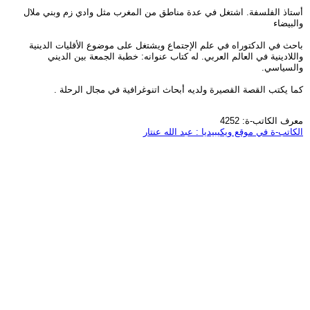
أستاذ الفلسفة. اشتغل في عدة مناطق من المغرب مثل وادي زم وبني ملال
والبيضاء
باحث في الدكتوراه في علم الإجتماع ويشتغل على موضوع الأقليات الدينية
واللادينية في العالم العربي. له كتاب عنوانه: خطبة الجمعة بين الديني
والسياسي.
كما يكتب القصة القصيرة ولديه أبحاث اتنوغرافية في مجال الرحلة .
معرف الكاتب-ة: 4252
الكاتب-ة في موقع ويكيبيديا : عبد الله عنتار