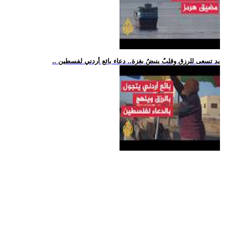
.. يد تسعى للرزق وقلبٌ ينبضُ بغزة.. دعاء بائع أردني لفسطين