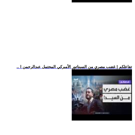
.. تفاعلكم | غضب مصري من السيناتور الأميركي المحتمل عبدالرحمن ا