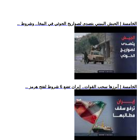
.. الخامسة | الجيش اليمني يتصدى لصواريخ الحوثي في المخا.. وشروط
.. الخامسة | أبرزها سحب القوات.. إيران تضع 6 شروط لفتح هرمز