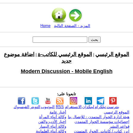
المزيد - الصفحة التالية
Home
الموقع الرئيسي
الموقع الرئيسي للكاتب-ة
اضافة موضوع
|
|
جديد
Modern Discussion - Mobile English
تابعونا على:
بنترست
تيلكرام
لينكدإن
الانستغرام
RSS
اليوتيوب
التويتر
الفيسبوك
الموقع الرئيسي
أخبار عامة
هيئة ادارة الحوار المتمدن - للإتصال بنا
وكالة أنباء المرأة
إحصائيات مؤسسة الحوار المتمدن
اخبار الأدب والفن
قواعد النشر
وكالة أنباء اليسار
ابرز كتاب / كاتبات الحوار المتمدن
وكالة أنباء العلمانية