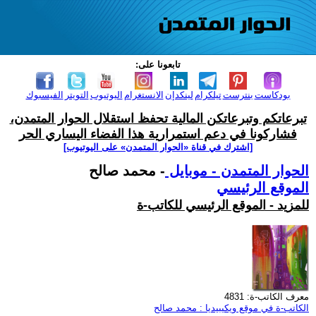
تابعونا على:
بودكاست
بنترست
تيلكرام
لينكدإن
الانستغرام
اليوتيوب
التويتر
الفيسبوك
تبرعاتكم وتبرعاتكن المالية تحفظ استقلال الحوار المتمدن،
فشاركونا في دعم استمرارية هذا الفضاء اليساري الحر
[اشترك في قناة ‫«الحوار المتمدن» على اليوتيوب]
الحوار المتمدن - موبايل
- محمد صالح
الموقع الرئيسي
للمزيد - الموقع الرئيسي للكاتب-ة
معرف الكاتب-ة: 4831
الكاتب-ة في موقع ويكيبيديا : محمد صالح