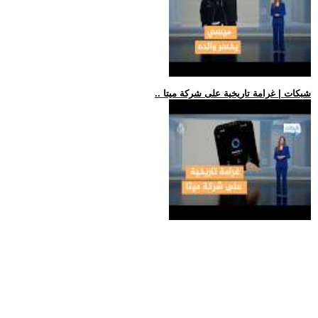
.. شبكات | غرامة تاريخية على شركة ميتا