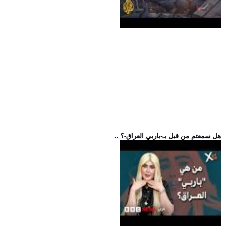
.. هل سمعتم من قبل بـ-باربي العراق-؟