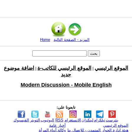
المزيد - الصفحة التالية
Home
الموقع الرئيسي
الموقع الرئيسي للكاتب-ة
اضافة موضوع
|
|
جديد
Modern Discussion - Mobile English
تابعونا على:
بنترست
تيلكرام
لينكدإن
الانستغرام
RSS
اليوتيوب
التويتر
الفيسبوك
الموقع الرئيسي
أخبار عامة
هيئة ادارة الحوار المتمدن - للإتصال بنا
وكالة أنباء المرأة