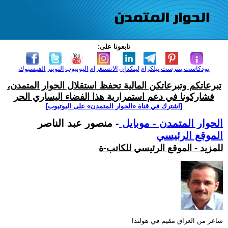
تابعونا على:
بودكاست
بنترست
تيلكرام
لينكدإن
الانستغرام
اليوتيوب
التويتر
الفيسبوك
تبرعاتكم وتبرعاتكن المالية تحفظ استقلال الحوار المتمدن،
فشاركونا في دعم استمرارية هذا الفضاء اليساري الحر
[اشترك في قناة ‫«الحوار المتمدن» على اليوتيوب]
الحوار المتمدن - موبايل
- منصور عبد الناصر
الموقع الرئيسي
للمزيد - الموقع الرئيسي للكاتب-ة
شاعر من العراق مقيم في هولندا