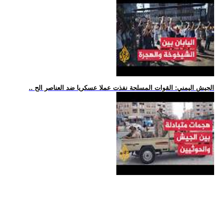
.. الجيش اليمني: القوات المسلحة نفذت عملا عسكريا ضد العناصر الح