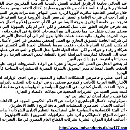
عند التحاقي بجامعة الزقازيق انتقلت للعيش بالمدينة الجامعية للمغتربين حيث ا
استعلائهم على أبناء المحافظات من فلاحيين و صعايدة. كذلك التحقت ببعض معسكرا
خلال دراستي الجامعية سافرت لأوروبا لزيارة عمي المهاجر عدة مرات بغرض السياحة 
و لقد أتاحت لي فترات الإقامة و السفر الى بعض الدول الأوروبية فرصة التعرف على ا
تخرجت من جامعة الزقازيق بدرجة الليسانس في الآداب تخصص إعلام و اتصال جماهير
بعد تخرجي حاولت العثور على عمل كصحفي و لكن الأمر لم يكن بالسهولة التي تص
صحفي بمرتب ضئيل جداً مما دفعني الى بيع المساحات الاعلانية في الوقت ذاته ، و كا
مرت الجريدة بظروف مالية صعبة عملت خلالها بدون أجر الى أن استحال الأمر فترك
في شركته الخاصة للتسويق التجاري مع العمل كصحفي متخصص في اخبار الأعمال و الا
لم يكتب للشركة النجاح فانحلت ، فقمت سريعاً باستغلال الخبرة التي اكتسبتها 
شركاء و رقباء و خبراء ، و لكن أعداء الحياة قاموا بقتل السياح و السياحة في عملية الأقصر عام 1997 فانحدرت مبيعات الفندق و فقدت
عدت الى الصحافة فمارست المراسلة الحرة بالقطعة لبعض الصحف العربية ، و قمت
مدخراتنا و اقترضنا فوق ذلك من الغير.
لم يتدفق الدخل من العمل الحر سريعاً و عجزنا عن الوفاء بالمصروفات فوجب علي
التحقت بالعمل لمساعد مدير التسويق بالشركة المصرية للاستثمارات السياحية فأخ
الهجرة
لم أحب عملي و حاصرتني المشكلات المالية و النفسية ، و في احدى الزيارات لع
الأخبار باللغة العربية للأجانب و كمترجم صحفي ، و في الوقت ذاته التحقت بالدراس
و حديثاً التحقت بالعمل كمتدرب في الشئون السياسة و الديبلوماسية في منظمة أس
قمت بنشر العديد من التقريرات الصحفية في مجالات الاقتصاد و التجارة.
كما قمت بإعداد أبحاث لم تنشر بعد عن
- سيكولوجية الاتصال الجماهيري ( دراسة عن الاعلام الحكومي الموجه في الاذاعات
- أساليب الاتصال الجماهيري للمنظمات الغير هادفة للربح ( باللغة الانجليزية).
- أثر البيئة الاقتصادية و السياسية على استراتيجية التنظيم الإداري للشركات ( دراس
- تغيرات المزاج الاستهلاكي و أثره على استراتجيات التسويق ( باللغة الانجليزية).
- أساليب ادارة الموارد البشرية بشركات القطاع العام المصري في ظل التغيرات الس
http://www.indvandrertv.dk/sw177.asp