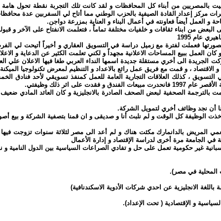
لقيت بالمصريين من أبناء كل المحافظات و لقد كانت تلك التجربة نقطة تحول هامة 
ت مركز إعداد القادة الصيفية بالحزب الوطني مما أتاح لي السفربين عدة محافظات 
و العمل أيضاً فعاونته في أعمال البناء و العناية بمزرعة دواجن.
لبعض من ابناء ثقافات و خلفيات مختلفة تماماً ، فتعلمت الانفتاح على الآخر و قبوله
ي عام 1995
ورتها فعملت لفترة مع زميل دراسة في التسويق العقاري و أخيراً أتيحت لي الفرص
ن العمل ببيع المساحات الاعلانية مجهداً و لكني تعلمت الكثير عن الدعاية و الاعلا
ت الجريدة الى أخري مستقلة جديدة اسمها النداء العربي طغا فيها الاعلان علي ال
قتصاد ، و قمت مع فريق عمل رائع بالاعداد و التنظيم لمعرض تكنولوجيا الميكنة ال
في التسويق ، كذلك العلاقات التجارية العامة للعمل كمنفذ تسويقي لأحد فنادق ا
 على اثر ذلك وظيفتي.
 بالترجمة الصحفية لبعض الصحف الصادرة بالانجليزية و كان العائد المادي ضعيف 
نا أن نجد وظائف أخري لتمويل الشركة.
ذت الوظيفة كل الوقت و لم نلبث أنا و صديقى و ان قمنا بتصفية الشركة و بيع أصول
مي المريض بالدانمارك مكثت هناك و لم أعد الى مصر لثلاثة سنوات تزوجت فيها و
ة في الجامعة مرة أخرى لدراسة الإقتصاد و إدارة الأعمال
بانية غير حكومية تعمل على حل و تفادي الصراعات السياسية بين الدول النامية و ن
 المحلية في مصر).
ة باللغة الانجليزية عن احدي شركات الأدوية الاسكندنافية)
ياسية و الإقتصادية ( تحت الإعداد).