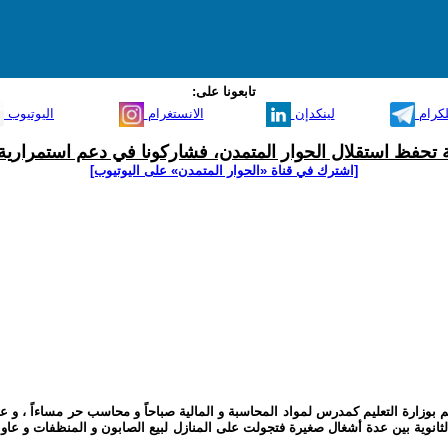
تابعونا على:
لكرام
لينكدإن
الانستغرام
اليوتيوب
ية تحفظ استقلال الحوار المتمدن، فشاركونا في دعم استمرارية 
[اشترك في قناة ‫«الحوار المتمدن» على اليوتيوب]
رة التعليم كمدرس لمواد المحاسبة و المالية صباحاً و محاسب حر مساءاً ، و عملت و
 الثانوية بين عدة أشغال صغيرة فتجولت على المنازل لبيع الصابون و المنظفات و عا