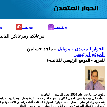
بودكاست
بنترست
تي
تبرعاتكم وتبرعاتكن المال
الحوار المتمدن - موبايل
- ماجد حسانين
الموقع الرئيسي
للمزيد - الموقع الرئيسي للكاتب-ة
ولدت في مارس عام 1974 بحي الزيتون - القاهرة
نشأت في بيت يقدس العمل فكان والدي و لفترات متباعدة يعمل بوظيفتين احداهم بوزا
شجعني والداي على العمل اثناء الاجازة الصيفية فتنقلت أثناء دراستي الاعدادية و
أصحاب الأعمال الصغيرة في بيع اطارات السيارات و بيع مواد البناء.