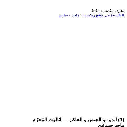
معرف الكاتب-ة: 575
الكاتب-ة في موقع ويكيبيديا : ماجد حسانين
(1) الدين و الجنس و الحاكم ... الثالوث المٌحرّم
ماجد حسانين