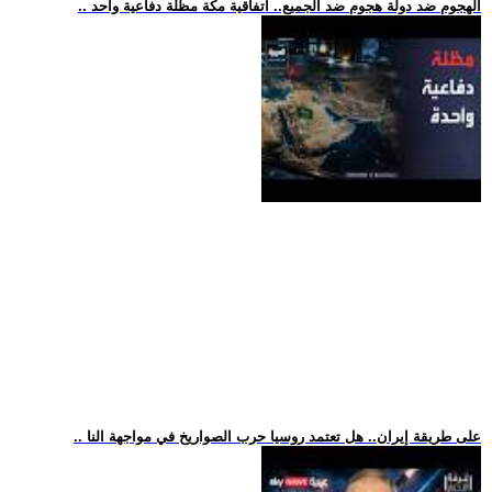
.. الهجوم ضد دولة هجوم ضد الجميع.. اتفاقية مكة مظلة دفاعية واحد
.. على طريقة إيران.. هل تعتمد روسيا حرب الصواريخ في مواجهة النا