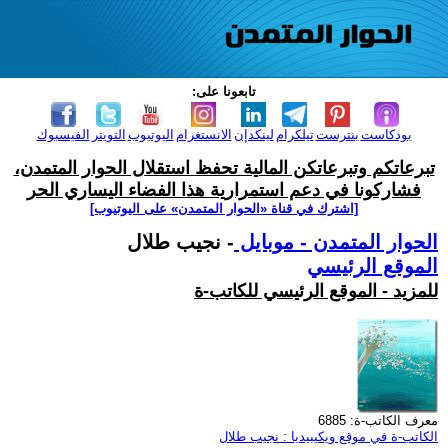
تابعونا على:
بودكاست
بنترست
تيلكرام
لينكدإن
الانستغرام
اليوتيوب
التويتر
الفيسبوك
تبرعاتكم وتبرعاتكن المالية تحفظ استقلال الحوار المتمدن،
فشاركونا في دعم استمرارية هذا الفضاء اليساري الحر
[اشترك في قناة ‫«الحوار المتمدن» على اليوتيوب]
الحوار المتمدن - موبايل
- نجيب طلال
الموقع الرئيسي
للمزيد - الموقع الرئيسي للكاتب-ة
معرف الكاتب-ة: 6885
الكاتب-ة في موقع ويكيبيديا : نجيب طلال