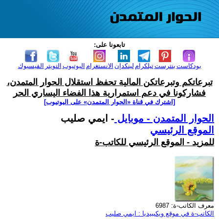
تابعونا على:
بودكاست
بنترست
تيلكرام
لينكدإن
الانستغرام
اليوتيوب
التويتر
الفيسبوك
تبرعاتكم وتبرعاتكن المالية تحفظ استقلال الحوار المتمدن،
فشاركونا في دعم استمرارية هذا الفضاء اليساري الحر
[اشترك في قناة ‫«الحوار المتمدن» على اليوتيوب]
الحوار المتمدن - موبايل
- ايمي صليب
الموقع الرئيسي
للمزيد - الموقع الرئيسي للكاتب-ة
معرف الكاتب-ة: 6987
الكاتب-ة في موقع ويكيبيديا : ايمي صليب