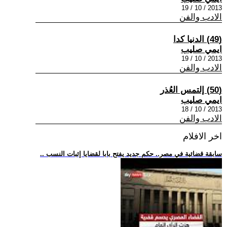
2013 / 10 / 19
الادب والفن
(49) الدنيا كدا
ايمي صليب
2013 / 10 / 19
الادب والفن
(50) إلتمس العُذر
ايمي صليب
2013 / 10 / 18
الادب والفن
اخر الافلام
.. سابقة قضائية في مصر.. حكم جديد يفتح بابا لقضايا إثبات النسب