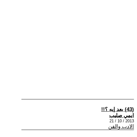
(43) بعد إيه ؟!!
ايمي صليب
2013 / 10 / 21
الادب والفن