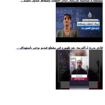
.. مستشارة سياسية أمريكية: أيباك أخفقت بإسقاط عبدول السيد
.. فادي بدرية لـ-العربية- بعد ظهوره في مقطع فيديو يوحي باستهداف