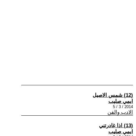
(12) شمس الاصيل
ايمي صليب
2014 / 3 / 5
الادب والفن
(13) اذا غادرتني
ايمي صليب