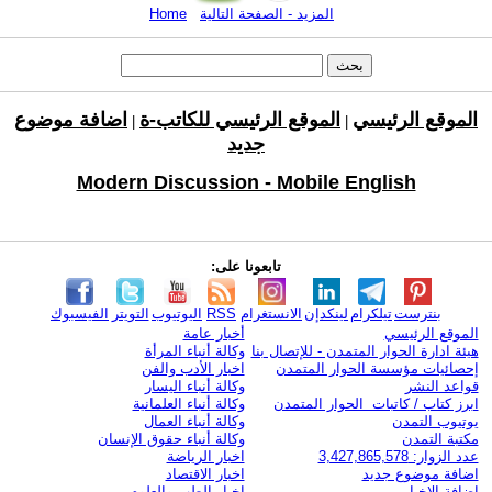
المزيد - الصفحة التالية
Home
الموقع الرئيسي
الموقع الرئيسي للكاتب-ة
اضافة موضوع
|
|
جديد
Modern Discussion - Mobile English
تابعونا على:
بنترست
تيلكرام
لينكدإن
الانستغرام
RSS
اليوتيوب
التويتر
الفيسبوك
الموقع الرئيسي
أخبار عامة
هيئة ادارة الحوار المتمدن - للإتصال بنا
وكالة أنباء المرأة
إحصائيات مؤسسة الحوار المتمدن
اخبار الأدب والفن
قواعد النشر
وكالة أنباء اليسار
ابرز كتاب / كاتبات الحوار المتمدن
وكالة أنباء العلمانية
يوتيوب التمدن
وكالة أنباء العمال
مكتبة التمدن
وكالة أنباء حقوق الإنسان
عدد الزوار: 3,427,865,578
اخبار الرياضة
اضافة موضوع جديد
اخبار الاقتصاد
اضافة الاخبار
اخبار الطب والعلوم