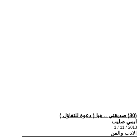
(30) صديقتي .. هيا ( دعوة للتفاؤل )
ايمي صليب
2013 / 11 / 1
الادب والفن