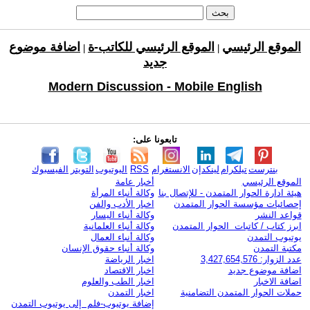
الموقع الرئيسي
الموقع الرئيسي للكاتب-ة
اضافة موضوع
|
|
جديد
Modern Discussion - Mobile English
تابعونا على:
بنترست
تيلكرام
لينكدإن
الانستغرام
RSS
اليوتيوب
التويتر
الفيسبوك
الموقع الرئيسي
أخبار عامة
هيئة ادارة الحوار المتمدن - للإتصال بنا
وكالة أنباء المرأة
إحصائيات مؤسسة الحوار المتمدن
اخبار الأدب والفن
قواعد النشر
وكالة أنباء اليسار
ابرز كتاب / كاتبات الحوار المتمدن
وكالة أنباء العلمانية
يوتيوب التمدن
وكالة أنباء العمال
مكتبة التمدن
وكالة أنباء حقوق الإنسان
عدد الزوار: 3,427,654,576
اخبار الرياضة
اضافة موضوع جديد
اخبار الاقتصاد
اضافة الاخبار
اخبار الطب والعلوم
حملات الحوار المتمدن التضامنية
اخبار التمدن
إضافة يوتيوب-فلم إلى يوتيوب التمدن