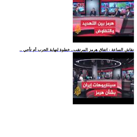
.. نقاش الساعة - اتفاق هرمز المرتقب.. خطوة لنهاية الحرب أم تأجي