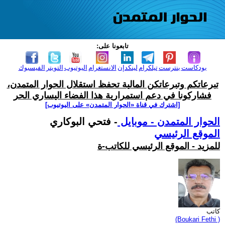
تابعونا على:
بودكاست
بنترست
تيلكرام
لينكدإن
الانستغرام
اليوتيوب
التويتر
الفيسبوك
تبرعاتكم وتبرعاتكن المالية تحفظ استقلال الحوار المتمدن،
فشاركونا في دعم استمرارية هذا الفضاء اليساري الحر
[اشترك في قناة ‫«الحوار المتمدن» على اليوتيوب]
الحوار المتمدن - موبايل
- فتحي البوكاري
الموقع الرئيسي
للمزيد - الموقع الرئيسي للكاتب-ة
كاتب
(Boukari Fethi )