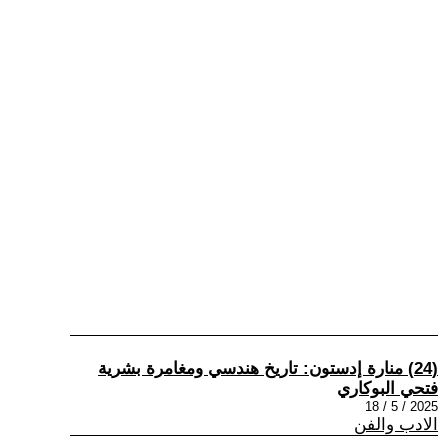
(24) منارة إدستون: تاريخ هندسي ومغامرة بشرية
فتحي البوكاري
2025 / 5 / 18
الادب والفن