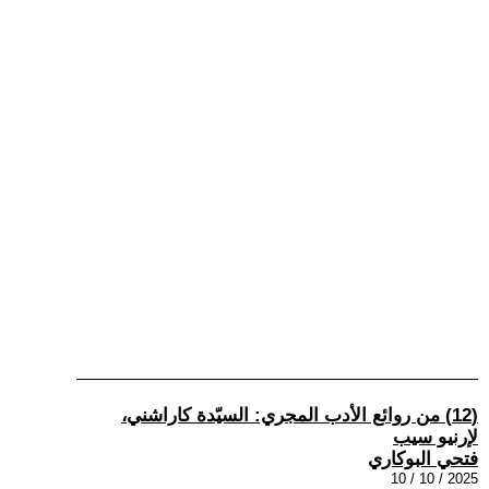
(12) من روائع الأدب المجري: السيّدة كاراشني،
لإرنيو سيب
فتحي البوكاري
2025 / 10 / 10