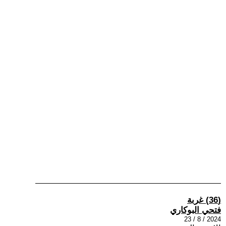
(36) غربة
فتحي البوكاري
2024 / 8 / 23