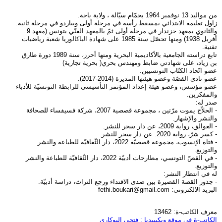
من مواليد 13 نوفمبر 1964 بحمّام سيّالة ، ولاية باجة.
زاول تعليمه الابتدائي بمسقط رأسه في مرحلة أولى وبباردو في مرحلة ثانية.
والثانوي بمعهد خزندار في مرحلة أولى ثمّ بالمعهد الفنّي بتونس (معهد 9
أفريل 1938) ومنها تحصّل سنة 1985 على شهادة الباكالوريا شعبة رياضيات
تقنية.
تابع دراسته الجامعية بالأكاديمية البحرية ومنها أحرز، سنة 1989 دورة طارق
بن زياد، على شهادتي ضابط ومهندس بحري( بحرية تجارية)
عضو اتّحاد الكتّاب التونسيين.
عضو نادي القصّة وعضو هيئتها المديرة (2014-2017).
عضو مؤسس، وعضو هيئة إعداد المؤتمر التأسيسي للرابطة التونسيّة للأدباء
والمفكرين.
صدر له:
- الحلاّج يموت مرّتين ، مجموعة قصصية 2007، شركة فسيفساء للصحافة
والنشر والإشهار.
- العوالق، رواية 2009، عن دار سحر للنشر.
- كسر شرّ، رواية 2020. عن دار سحر للنشر.
- فتاة الإنسوب، مجموعة قصصيّة 2022، دار الثّقافيّة للطباعة والنشر
والتوزيع.
- في القصّ التونسي، مطارحات أدبيّة 2022، دار الثّقافيّة للطباعة والنشر
والتوزيع.
له في انتظار النشر:
- جذور القصة القصيرة بين صدى الاقتداء ورجع التراث، دراسة أدبيّة.
البريد الالكتروني:
fethi.boukari@gmail.com
معرف الكاتب-ة: 13462
الكاتب-ة في موقع ويكيبيديا : فتحي البوكاري