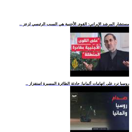
.. مستشار المرشد الإيراني: القوى الأجنبية هي السبب الرئيسي لزعز
.. روسيا ترد على اتهامات ألمانيا: حادثة الطائرة المسيرة استفزاز