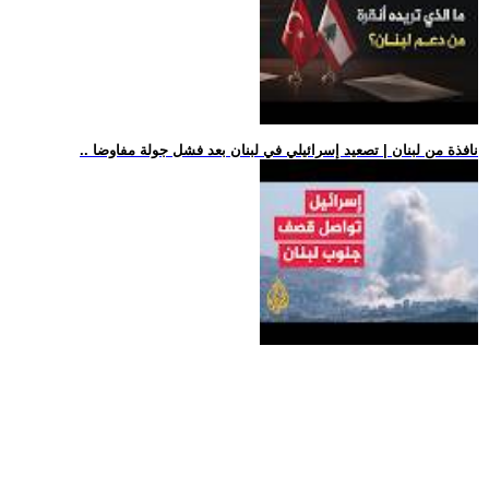
.. نافذة من لبنان | تصعيد إسرائيلي في لبنان بعد فشل جولة مفاوضا