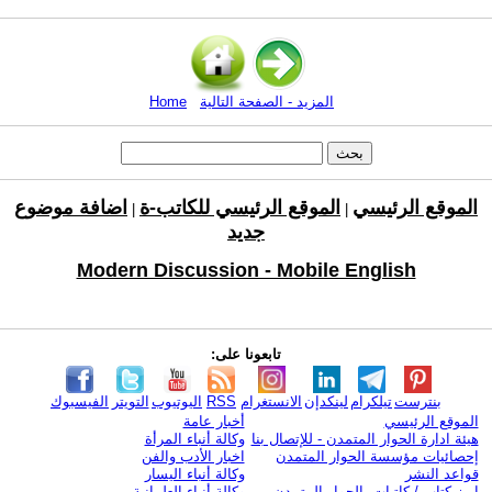
المزيد - الصفحة التالية
Home
الموقع الرئيسي
الموقع الرئيسي للكاتب-ة
اضافة موضوع
|
|
جديد
Modern Discussion - Mobile English
تابعونا على:
بنترست
تيلكرام
لينكدإن
الانستغرام
RSS
اليوتيوب
التويتر
الفيسبوك
الموقع الرئيسي
أخبار عامة
هيئة ادارة الحوار المتمدن - للإتصال بنا
وكالة أنباء المرأة
إحصائيات مؤسسة الحوار المتمدن
اخبار الأدب والفن
قواعد النشر
وكالة أنباء اليسار
ابرز كتاب / كاتبات الحوار المتمدن
وكالة أنباء العلمانية