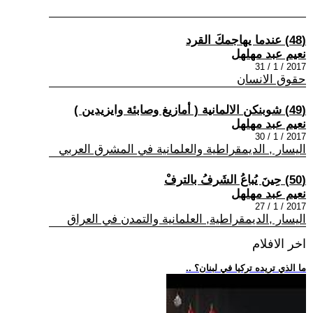
(48) عندما يهاجمكَ القرد
نعيم عبد مهلهل
2017 / 1 / 31
حقوق الانسان
(49) شوبنكن الالمانية ( أمازيغ وصابئة وايزيدين )
نعيم عبد مهلهل
2017 / 1 / 30
اليسار , الديمقراطية والعلمانية في المشرق العربي
(50) حِينَ يُباعُ الشَرفُ بالترفْ
نعيم عبد مهلهل
2017 / 1 / 27
اليسار ,الديمقراطية, العلمانية والتمدن في العراق
اخر الافلام
.. ما الذي تريده تركيا في لبنان؟