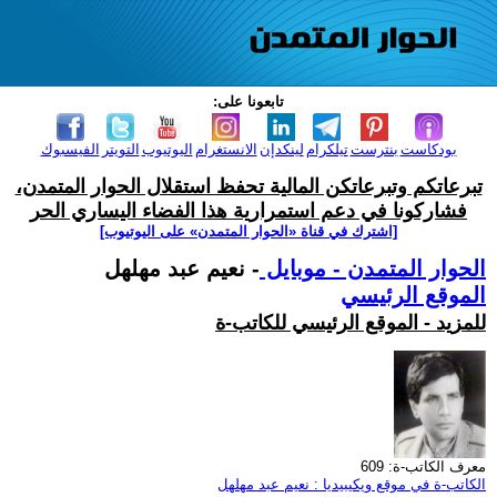
تابعونا على:
بودكاست
بنترست
تيلكرام
لينكدإن
الانستغرام
اليوتيوب
التويتر
الفيسبوك
تبرعاتكم وتبرعاتكن المالية تحفظ استقلال الحوار المتمدن،
فشاركونا في دعم استمرارية هذا الفضاء اليساري الحر
[اشترك في قناة ‫«الحوار المتمدن» على اليوتيوب]
الحوار المتمدن - موبايل
- نعيم عبد مهلهل
الموقع الرئيسي
للمزيد - الموقع الرئيسي للكاتب-ة
معرف الكاتب-ة: 609
الكاتب-ة في موقع ويكيبيديا : نعيم عبد مهلهل