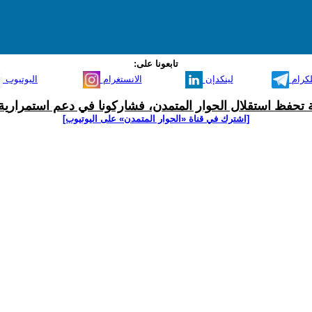
تابعونا على:
لكرام
لينكدإن
الانستغرام
اليوتيوب
ية تحفظ استقلال الحوار المتمدن، فشاركونا في دعم استمرارية 
[اشترك في قناة ‫«الحوار المتمدن» على اليوتيوب]