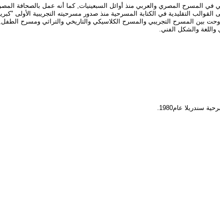
ي المسرح المصري والعربي منذ أوائل السبعينيات, كما أنه عمل بالصحافة المصري
والب التقليدية في الكتابة المسرحية منذ صدور مسرحيته التجريبية الأولى "كبرياء ال
راوحت بين المسرح التجريبي والمسرح الكلاسيكي والتاريخي والتراثي ومسرح الطفل
ندريلا عام1980.