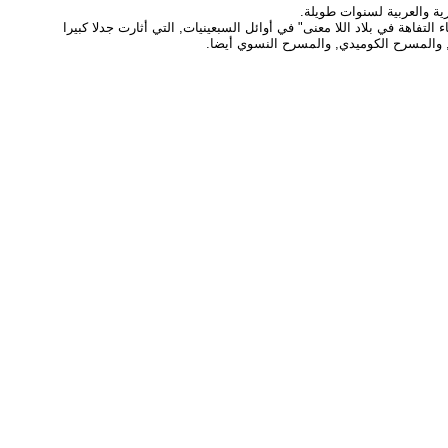
ة والعربية لسنوات طويلة.
تفاهة في بلاد اللا معنى" في أوائل السبعينيات, التي أثارت جدلا كبيرا
, والمسرح الكوميدي, والمسرح النسوي أيضا.