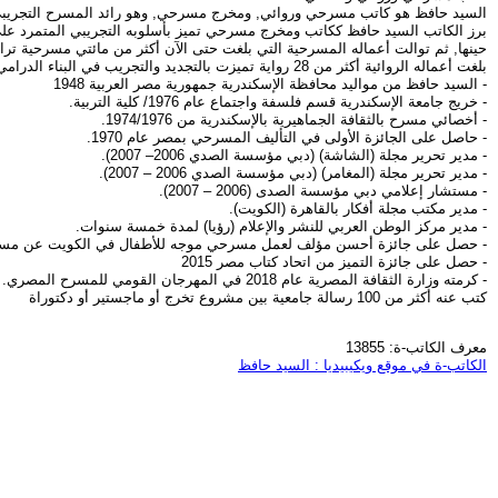
السيد حافظ هو كاتب مسرحي وروائي, ومخرج مسرحي, وهو رائد المسرح التجريبي ف
برز الكاتب السيد حافظ ككاتب ومخرج مسرحي تميز بأسلوبه التجريبي المتمرد على الق
حينها, ثم توالت أعماله المسرحية التي بلغت حتى الآن أكثر من مائتي مسرحية ت
بلغت أعماله الروائية أكثر من 28 رواية تميزت بالتجديد والتجريب في البناء الدرامي واللغة والشكل الفني.
- السيد حافظ من مواليد محافظة الإسكندرية جمهورية مصر العربية 1948
- خريج جامعة الإسكندرية قسم فلسفة واجتماع عام 1976/ كلية التربية.
- أخصائي مسرح بالثقافة الجماهيرية بالإسكندرية من 1974/1976.
- حاصل على الجائزة الأولى في التأليف المسرحي بمصر عام 1970.
- مدير تحرير مجلة (الشاشة) (دبي مؤسسة الصدي 2006– 2007).
- مدير تحرير مجلة (المغامر) (دبي مؤسسة الصدي 2006 – 2007).
- مستشار إعلامي دبي مؤسسة الصدى (2006 – 2007).
- مدير مكتب مجلة أفكار بالقاهرة (الكويت).
- مدير مركز الوطن العربي للنشر والإعلام (رؤيا) لمدة خمسة سنوات.
- حصل على جائزة أحسن مؤلف لعمل مسرحي موجه للأطفال في الكويت عن مسرحية س
- حصل على جائزة التميز من اتحاد كتاب مصر 2015
- كرمته وزارة الثقافة المصرية عام 2018 في المهرجان القومي للمسرح المصري.
كتب عنه أكثر من 100 رسالة جامعية بين مشروع تخرج أو ماجستير أو دكتوراة
معرف الكاتب-ة: 13855
الكاتب-ة في موقع ويكيبيديا : السيد حافظ