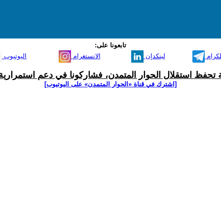
تابعونا على:
لكرام
لينكدإن
الانستغرام
اليوتيوب
ية تحفظ استقلال الحوار المتمدن، فشاركونا في دعم استمرارية 
[اشترك في قناة ‫«الحوار المتمدن» على اليوتيوب]