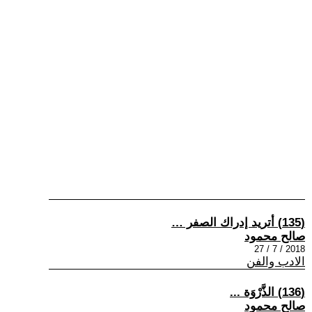
(135) أتريد إدراك الصفر …
صالح محمود
2018 / 7 / 27
الادب والفن
(136) الذَّرْوَة ...
صالح محمود