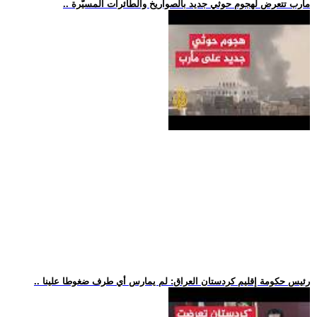
.. مأرب تتعرض لهجوم حوثي جديد بالصواريخ والطائرات المسيّرة
.. رئيس حكومة إقليم كردستان العراق: لم يمارس أي طرف ضغوطا علينا