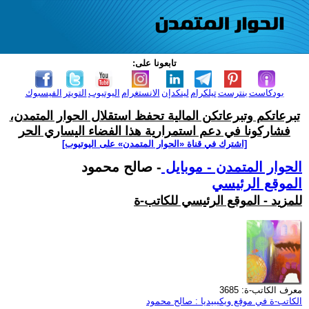
تابعونا على:
بودكاست
بنترست
تيلكرام
لينكدإن
الانستغرام
اليوتيوب
التويتر
الفيسبوك
تبرعاتكم وتبرعاتكن المالية تحفظ استقلال الحوار المتمدن،
فشاركونا في دعم استمرارية هذا الفضاء اليساري الحر
[اشترك في قناة ‫«الحوار المتمدن» على اليوتيوب]
الحوار المتمدن - موبايل
- صالح محمود
الموقع الرئيسي
للمزيد - الموقع الرئيسي للكاتب-ة
معرف الكاتب-ة: 3685
الكاتب-ة في موقع ويكيبيديا : صالح محمود