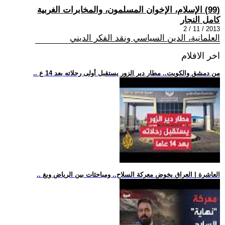
(99) الإسلام، الإخوان المسلمون، والمخابرات الغربية
كامل النجار
2013 / 11 / 2
العلمانية، الدين السياسي ونقد الفكر الديني
اخر الافلام
.. من دمشق والكويت.. مطار دير الزور يستقبل أولى رحلاته بعد 14 ع
.. العاشرة | العراق يخوض معركة السلاح.. ومباحثات بين الرياض وبغ