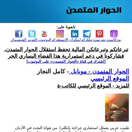
تابعونا على:
بودكاست
بنترست
تيلكرام
لينكدإن
الانستغرام
اليوتيوب
التويتر
الفيسبوك
تبرعاتكم وتبرعاتكن المالية تحفظ استقلال الحوار المتمدن،
فشاركونا في دعم استمرارية هذا الفضاء اليساري الحر
[اشترك في قناة ‫«الحوار المتمدن» على اليوتيوب]
الحوار المتمدن - موبايل
- كامل النجار
الموقع الرئيسي
للمزيد - الموقع الرئيسي للكاتب-ة
طبيب عربي يعملل استشاري جراحة بإنكلترا. من هواة البحث في الأديان