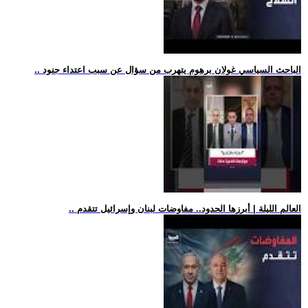
.. الباحث السياسي غولان برهوم يتهرب من سؤال عن سبب اعتداء جنود
.. العالم الليلة | أبرزها الحدود.. مفاوضات لبنان وإسرائيل تتقدم