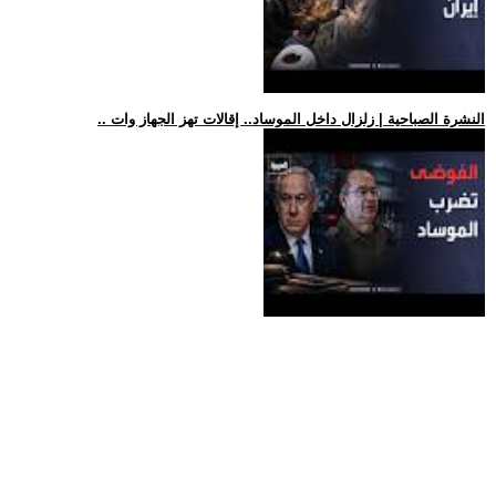
.. النشرة الصباحية | زلزال داخل الموساد.. إقالات تهز الجهاز وات