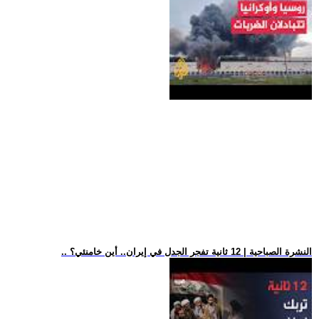
.. النشرة الصباحية | 12 ثانية تفجر الجدل في إيران.. أين خامنئي؟