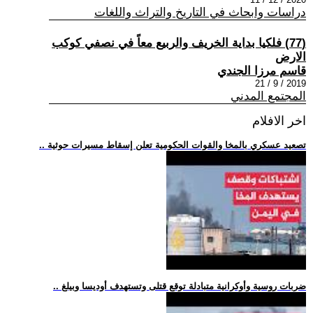
دراسات وابحاث في التاريخ والتراث واللغات
(77) فلكيا بداية الخريف والربيع معاً في نصفي كوكب
الارض
قاسم مرزا الجندي
2019 / 9 / 21
المجتمع المدني
اخر الافلام
.. تصعيد عسكري بالمخا والقوات الحكومية تعلن إسقاط مسيرات حوثية
.. ضربات روسية وأوكرانية متبادلة توقع قتلى وتستهدف أوديسا وبيلغ