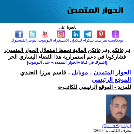
تابعونا على:
بودكاست
بنترست
تيلكرام
لينكدإن
الانستغرام
اليوتيوب
التويتر
الفيسبوك
تبرعاتكم وتبرعاتكن المالية تحفظ استقلال الحوار المتمدن،
فشاركونا في دعم استمرارية هذا الفضاء اليساري الحر
[اشترك في قناة ‫«الحوار المتمدن» على اليوتيوب]
الحوار المتمدن - موبايل
- قاسم مرزا الجندي
الموقع الرئيسي
للمزيد - الموقع الرئيسي للكاتب-ة
(Qasim Algindy )
معرف الكاتب-ة: 12682