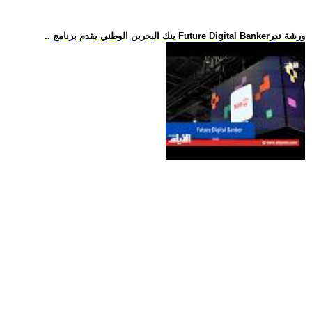
.. بنك البحرين الوطني يقدم برنامج Future Digital Bankerورشة تدر