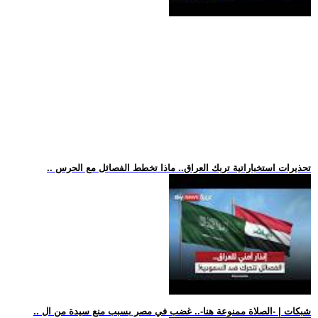
.. تحذيرات استخباراتية تربك العراق.. ماذا تخطط الفصائل مع الحرس
.. شبكات | -الصلاة ممنوعة هنا-.. غضب في مصر بسبب منع سيدة من ال