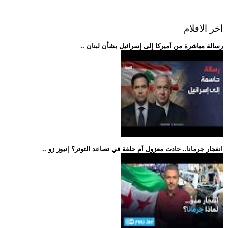
اخر الافلام
.. رسالة مباشرة من أميركا إلى إسرائيل بشأن لبنان
.. انفجار جرمانا.. حادث معزول أم حلقة في تصاعد التوتر؟ |نيوز زو