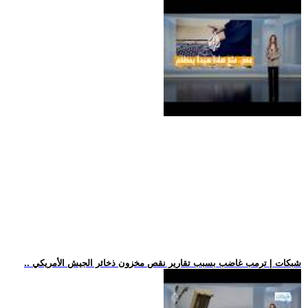
.. شبكات | ترمب غاضب بسبب تقارير نقص مخزون ذخائر الجيش الأمريكي