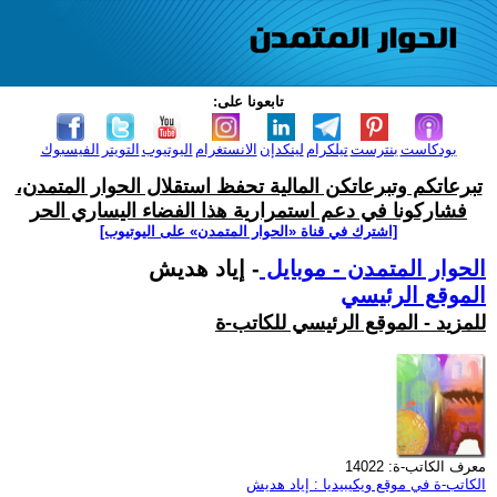
تابعونا على:
بودكاست
بنترست
تيلكرام
لينكدإن
الانستغرام
اليوتيوب
التويتر
الفيسبوك
تبرعاتكم وتبرعاتكن المالية تحفظ استقلال الحوار المتمدن،
فشاركونا في دعم استمرارية هذا الفضاء اليساري الحر
[اشترك في قناة ‫«الحوار المتمدن» على اليوتيوب]
الحوار المتمدن - موبايل
- إياد هديش
الموقع الرئيسي
للمزيد - الموقع الرئيسي للكاتب-ة
معرف الكاتب-ة: 14022
الكاتب-ة في موقع ويكيبيديا : إياد هديش