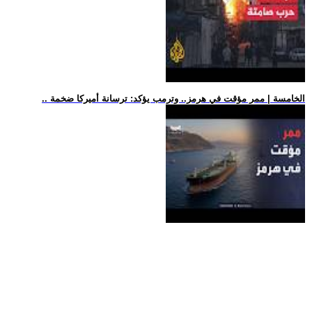
.. الخامسة | ممر مؤقت في هرمز.. وترمب يؤكد: ترسانة أميركا ضخمة