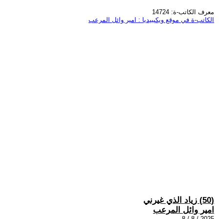
معرف الكاتب-ة: 14724
الكاتب-ة في موقع ويكيبيديا : امير وائل المرعب
(50) زياد الذي غيرني
امير وائل المرعب
2025 / 8 / 8