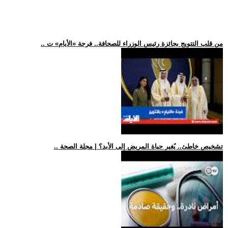
.. من قلب التتويج بجائزة رئيس الوزراء للصحافة.. فرحة «الأيام» ت
.. تشخيص خاطئ.. يُغير حياة المريض إلى الأبد؟ | مجلة الصحة