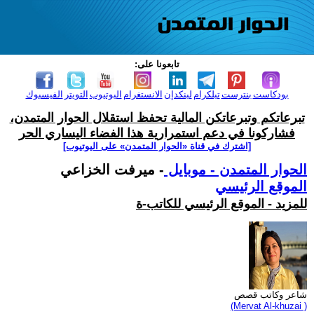
تابعونا على:
بودكاست
بنترست
تيلكرام
لينكدإن
الانستغرام
اليوتيوب
التويتر
الفيسبوك
تبرعاتكم وتبرعاتكن المالية تحفظ استقلال الحوار المتمدن،
فشاركونا في دعم استمرارية هذا الفضاء اليساري الحر
[اشترك في قناة ‫«الحوار المتمدن» على اليوتيوب]
الحوار المتمدن - موبايل
- ميرفت الخزاعي
الموقع الرئيسي
للمزيد - الموقع الرئيسي للكاتب-ة
شاعر وكاتب قصص
(Mervat Al-khuzai )