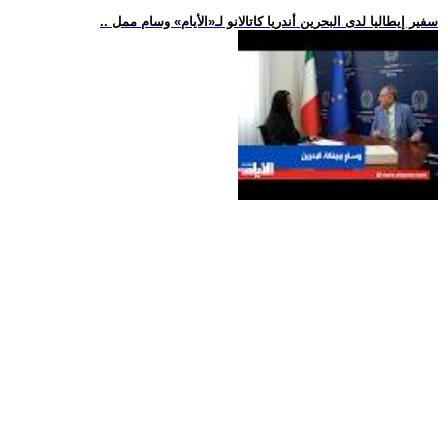
.. سفير إيطاليا لدى البحرين أندريا كاتالانو لـ«الأيام» وسام ممل