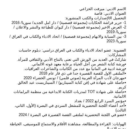
الاسم الادبي: ميرفت الخزاعي
العنوان الادبي: قاصة
التحصيل الالإصدارات والكتب المنشورة:
1- حرير فراشة الحكايات (مجموعة قصصية) / دار امل الجديد/ سوريا/ 2016
2- العرض الاخير (مجموعة قصصية) / دار كيوان للطباعة والنشر والاعلان /
سوريا/ 2019
3- بين السبابة والابهام (مجموعة قصصية) / اتحاد الادباء والكتاب في العراق /
سوريا/ 2023
العضوية: عضو اتحاد الادباء والكتاب في العراق.دراسي: دبلوم حاسبات
المشاركات:
شاركتُ في العديد من الورش التي تعنى بالنتاج الأدبي والثقافي للمرأة.
•ورشة كتابة الشعر من أجل الحياة برعاية معهد غوته الالماني.
•ورشة ادبية في المانيا مع عدد من الكاتبات والشاعرات العراقيات.
•الملتقى الاول للقصة القصيرة جدا في ذي قار عام 2018
•مهرجان لأدب المرأة العربية (صوتي قلمي) / تونس الخضراء 2020
•حاصلة على شهادة في (فن كتابة السيناريو) / السيناريست عبد الخالق
كريم.
•حاصلة على شهادة TOT لمدربات الكتابة الابداعية من منظمة البرلمانات
الالمانية.
•مؤتمر السرد الرابع 2022 / بغداد
•أحد أعضاء اللجنة التحضيرية للمشغل السردي في البصرة (الأول، الثاني،
الثالث)
•عضو في اللجنة التحضيرية لملتقى القصة القصيرة في البصرة / 2024
الهوايات: القراءة والمطالعة، مشاهدة الأفلام والاستماع للموسيقى، الخياطة
وصنع الاعمال