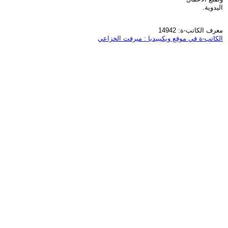
اليدوية.
معرف الكاتب-ة: 14942
الكاتب-ة في موقع ويكيبيديا : ميرفت الخزاعي