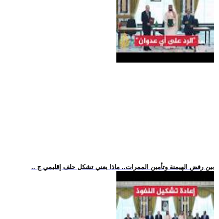
.. بين رفض الهيمنة وتأمين الممرات.. ماذا يعني تشكل حلف إقليمي ج