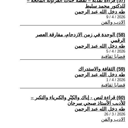
(57) قراءة نقدية – لقصة حبات الفراولة المالحة –
للدكتور محمد سليط
طه دخل الله عبد الرحمن
2026 / 4 / 9
الادب والفن
(58) الوحدة في زمن الازدحام، مفارقة العصر
الرقمي
طه دخل الله عبد الرحمن
2026 / 4 / 5
قضايا ثقافية
(59) الثقافة والاستدراك
طه دخل الله عبد الرحمن
2026 / 4 / 1
قضايا ثقافية
(60) قراءة لنص - إياك والكِبْرِ والكبرياء والتكبر –
للأديب الأستاذ صبحي سرحان
طه دخل الله عبد الرحمن
2026 / 3 / 26
الادب والفن