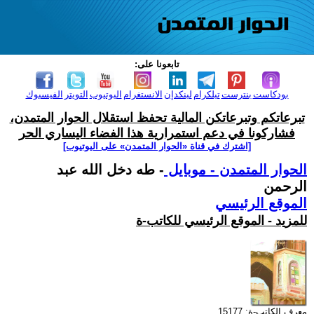
تابعونا على:
بودكاست
بنترست
تيلكرام
لينكدإن
الانستغرام
اليوتيوب
التويتر
الفيسبوك
تبرعاتكم وتبرعاتكن المالية تحفظ استقلال الحوار المتمدن،
فشاركونا في دعم استمرارية هذا الفضاء اليساري الحر
[اشترك في قناة ‫«الحوار المتمدن» على اليوتيوب]
الحوار المتمدن - موبايل
- طه دخل الله عبد
الرحمن
الموقع الرئيسي
للمزيد - الموقع الرئيسي للكاتب-ة
معرف الكاتب-ة: 15177