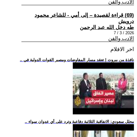
الادب والفن
(69) قراءة لقصيدة – إلى أمي - للشاعر محمود
درويش
طه دخل الله عبد الرحمن
2026 / 3 / 7
الادب والفن
اخر الافلام
.. نافذة من بيروت | تعقد مسار المفاوضات ومصير القوات الدولية في
.. محلل سعودي: الاتفاقية الثلاثية دفاعية وترد على أي عدوان سواء