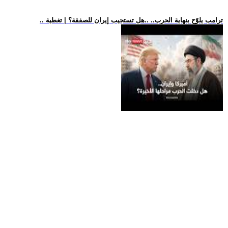
.. ترامب يلوّح بنهاية الحرب.. ..هل تستجيب إيران للصفقة؟ | تغطية