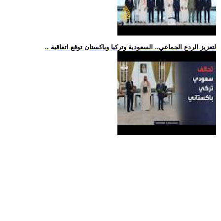
.. لتعزيز الردع الجماعي.. السعودية وتركيا وباكستان توقع اتفاقية