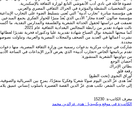
عضوة فاعلة في نادي أدب الأنفوشي التابع لوزارة الثقافة بالإسكندرية.
من الشخصيات النشطة والمؤثرة في الحراك الثقافي المصري والعربي.
هي مؤسسة مبادرة "تجارب أدبية" التي تُعنى بتسليط الضوء على التجارب الإبداعية ا
مؤسسة صالون "قعدة مجاز" الأدبي الذي يُعدّ منبرًا للحوار الفكري يجمع المبدعين حو
تعمقت في دراستها لحقول الحداثة الشعرية والفلسفة والمدارس النقدية، ما أكسب نتا
نالت شهادة تقدير من رابطة المجالس البغدادية الثقافية عام 2021.
كما منحتها الشيخة نوال الصباح شهادة تقديرية عليا ودكتوراه فخرية تقديرًا لعطائها 
نشرت أعمالها في العديد من الصحف والمجلات المصرية والعربية، وتناولت نصوصها 
مجددة.
تقدم برنامجها الخاص «تجارب أدبية» الذي يعرض لأبرز الإبداعات في الساحة الأدبي
من دواوينها الشعرية المنشورة:
أحضان الوجع
بطائن الإدراك
رقعة قلق
أوراق النجوى (تحت الطبع)
تُعدّ هدى عزّ الدين اليوم صوتًا شعريًا وفكريًا متفرّدًا، يمزج بين السريالية والصوفي
إلى جانب الشعر، تكتب هدى عزّ الدين القصة القصيرة بأسلوب إنساني عميق يلامس جو
معرف الكاتب-ة: 15230
الكاتب-ة في موقع ويكيبيديا : هدى عزالدين محمد