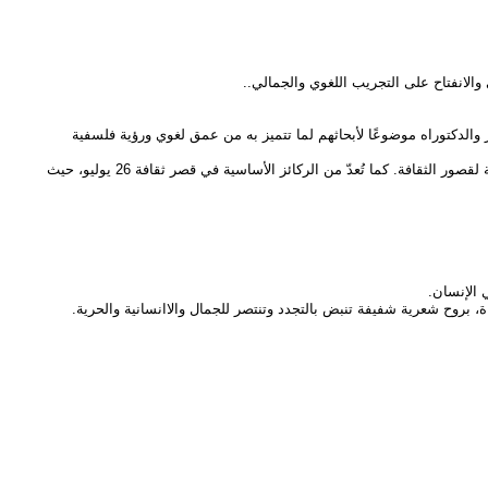
والانفتاح على التجريب اللغوي والجمالي..
الدكتوراه موضوعًا لأبحاثهم لما تتميز به من عمق لغوي ورؤية فلسفية
شاركت في ندوات مركزية بدعوات رسمية من وزارة الثقافة المصرية، منها دعوات من الدكتورة نيفين الكيلاني وزيرة الثقافة، والدكتور هشام عطوة رئيس الهيئة العامة لقصور الثقافة. كما تُعدّ من الركائز الأساسية في قصر ثقافة 26 يوليو، حيث
ي الإنسان.
 بروح شعرية شفيفة تنبض بالتجدد وتنتصر للجمال والاانسانية والحرية.