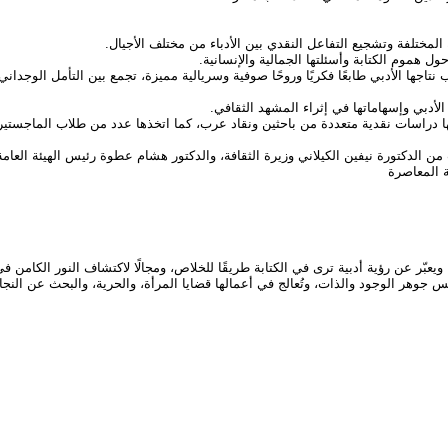
لمختلفة وتشجيع التفاعل النقدي بين الأدباء من مختلف الأجيال.
ل هموم الكتابة وأسئلتها الجمالية والإنسانية.
جها الأدبي طابعًا فكريًا وروحًا صوفية وسريالية مميزة، تجمع بين التأمل الوجداني 
الأدبي وإسهاماتها في إثراء المشهد الثقافي.
دراسات نقدية متعددة من باحثين ونقاد عرب، كما اتخذها عدد من طلاب الماجستير و
ة المعاصرة
ة، ويعبّر عن رؤية أدبية ترى في الكتابة طريقًا للخلاص، ومجالًا لاكتشاف النور الكامن ف
هر الوجود والذات، وتُعالج في أعمالها قضايا المرأة، والحرية، والبحث عن النجاة،