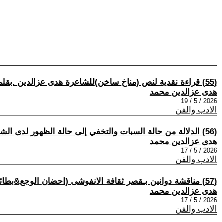
(55) قراءة نقدية لنص (مناخ ساخن)للشاعرة هدى عزالدين .بقلم:القيس هشام .مصر.
هدى عزالدين محمد
2026 / 5 / 19
الادب والفن
(56) الدلالة من حالة السبات والتخفي إلى حالة الظهور لدى الشاعرة( هدى عز الدين)مصر في ديوانها (أحضان الوجع) بقلم الناقدة سهيلة حماد / تونس.
هدى عزالدين محمد
2026 / 5 / 17
الادب والفن
(57) مناقشة دوانين بـقصر ثقافة الانفوشى (احضان الوجع&بطائن الادارك)بقلم لبيب سعد زيتون.مصر.
هدى عزالدين محمد
2026 / 5 / 17
الادب والفن