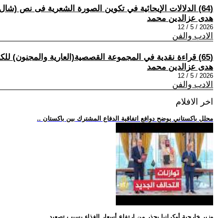
(64) الدلالات الإيحائية في تكوين الصورة الشعرية فى نص (شال الفضيلة)للشاعرة السيرياليةهدى عزالدين محمد.بقلم عباس باني المالكي.مصر.
هدى عزالدين محمد
2026 / 5 / 12
الادب والفن
(65) قراءة نقدية في المجموعة القصصية(العارية والمجنون) للكاتب (علي الفقي)بقلم هدى عزالدين محمد.مصر.
هدى عزالدين محمد
2026 / 5 / 12
الادب والفن
اخر الافلام
.. محلل باكستاني يوضح دوافع اتفاقية الدفاع المشترك بين باكستان
.. وزير خارجية أوكرانيا يحذر من ارتفاع أسعار الغذاء بسبب تصعيد