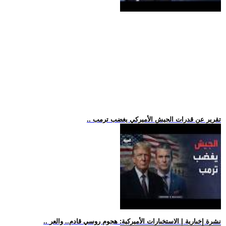
.. تقرير عن قدرات الجيش الأميركي يغضب ترمب
.. نشرة إخبارية | الاستخبارات الأميركية: هجوم روسي قادم.. والعر