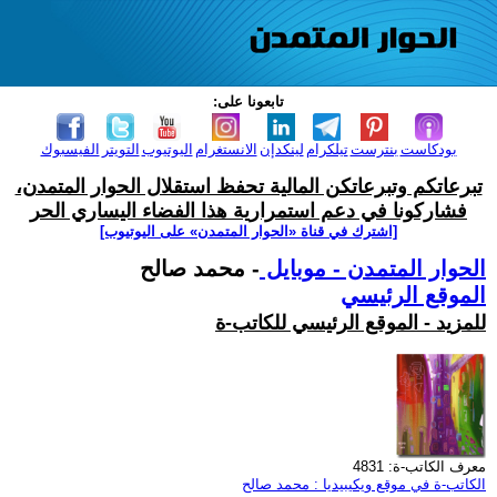
تابعونا على:
بودكاست
بنترست
تيلكرام
لينكدإن
الانستغرام
اليوتيوب
التويتر
الفيسبوك
تبرعاتكم وتبرعاتكن المالية تحفظ استقلال الحوار المتمدن،
فشاركونا في دعم استمرارية هذا الفضاء اليساري الحر
[اشترك في قناة ‫«الحوار المتمدن» على اليوتيوب]
الحوار المتمدن - موبايل
- محمد صالح
الموقع الرئيسي
للمزيد - الموقع الرئيسي للكاتب-ة
معرف الكاتب-ة: 4831
الكاتب-ة في موقع ويكيبيديا : محمد صالح