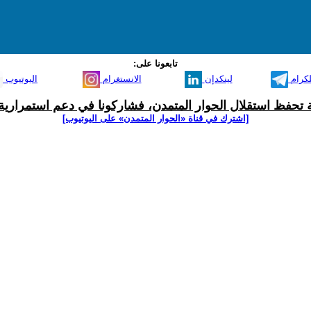
تابعونا على:
لكرام
لينكدإن
الانستغرام
اليوتيوب
ية تحفظ استقلال الحوار المتمدن، فشاركونا في دعم استمرارية 
[اشترك في قناة ‫«الحوار المتمدن» على اليوتيوب]