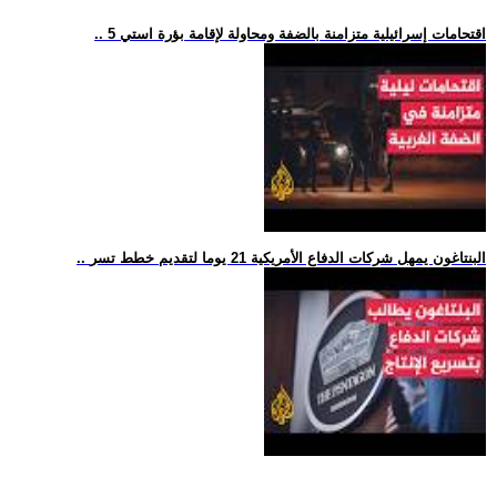
.. 5 اقتحامات إسرائيلية متزامنة بالضفة ومحاولة لإقامة بؤرة استي
.. البنتاغون يمهل شركات الدفاع الأمريكية 21 يوما لتقديم خطط تسر