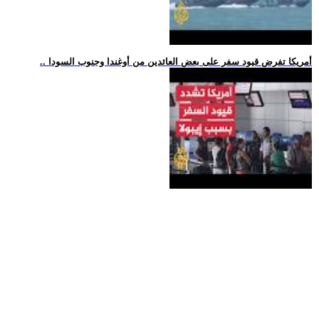
.. أمريكا تفرض قيود سفر على بعض العائدين من أوغندا وجنوب السودا