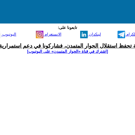
تابعونا على:
لكرام
لينكدإن
الانستغرام
اليوتيوب
ية تحفظ استقلال الحوار المتمدن، فشاركونا في دعم استمرارية 
[اشترك في قناة ‫«الحوار المتمدن» على اليوتيوب]