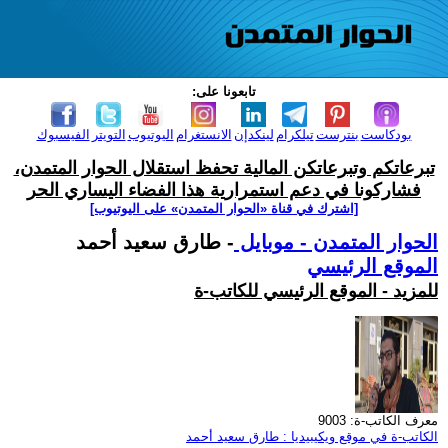
تابعونا على:
بودكاست
بنترست
تيلكرام
لينكدإن
الانستغرام
اليوتيوب
التويتر
الفيسبوك
تبرعاتكم وتبرعاتكن المالية تحفظ استقلال الحوار المتمدن،
فشاركونا في دعم استمرارية هذا الفضاء اليساري الحر
[اشترك في قناة ‫«الحوار المتمدن» على اليوتيوب]
الحوار المتمدن - موبايل
- طارق سعيد أحمد
الموقع الرئيسي
للمزيد - الموقع الرئيسي للكاتب-ة
معرف الكاتب-ة: 9003
الكاتب-ة في موقع ويكيبيديا : طارق سعيد أحمد