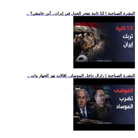
.. النشرة الصباحية | 12 ثانية تفجر الجدل في إيران.. أين خامنئي؟
.. النشرة الصباحية | زلزال داخل الموساد.. إقالات تهز الجهاز وات