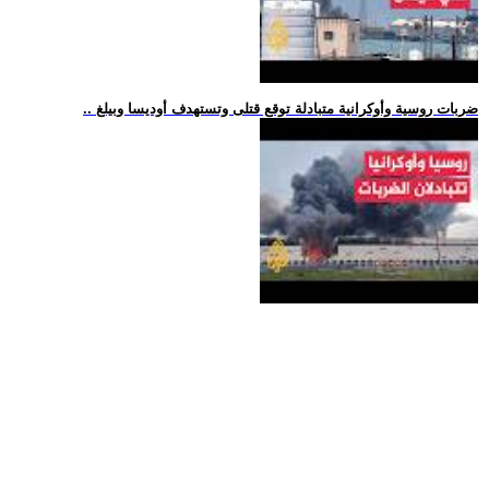
.. ضربات روسية وأوكرانية متبادلة توقع قتلى وتستهدف أوديسا وبيلغ