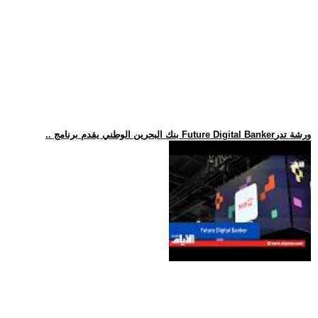
.. بنك البحرين الوطني يقدم برنامج Future Digital Bankerورشة تدر