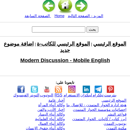
المزيد - الصفحة التالية
Home
الصفحة السابقة
الموقع الرئيسي
الموقع الرئيسي للكاتب-ة
اضافة موضوع
|
|
جديد
Modern Discussion - Mobile English
تابعونا على:
بنترست
تيلكرام
لينكدإن
الانستغرام
RSS
اليوتيوب
التويتر
الفيسبوك
الموقع الرئيسي
أخبار عامة
هيئة ادارة الحوار المتمدن - للإتصال بنا
وكالة أنباء المرأة
إحصائيات مؤسسة الحوار المتمدن
اخبار الأدب والفن
قواعد النشر
وكالة أنباء اليسار
ابرز كتاب / كاتبات الحوار المتمدن
وكالة أنباء العلمانية
يوتيوب التمدن
وكالة أنباء العمال
مكتبة التمدن
وكالة أنباء حقوق الإنسان