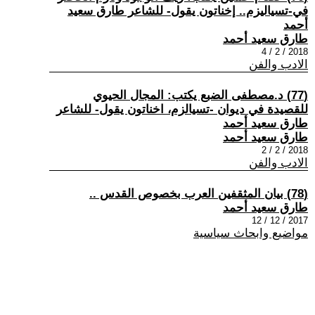
في-تسياليزم.. إخناتون يقول- للشاعر طارق سعيد
أحمد
طارق سعيد أحمد
2018 / 2 / 4
الادب والفن
(77) د.مصطفى الضبع يكتب: المجال الحيوي
للقصيدة في ديوان -تسيالزم، اخناتون يقول- للشاعر
طارق سعيد أحمد
طارق سعيد أحمد
2018 / 2 / 2
الادب والفن
(78) بيان المثقفين العرب بخصوص القدس ..
طارق سعيد أحمد
2017 / 12 / 12
مواضيع وابحاث سياسية