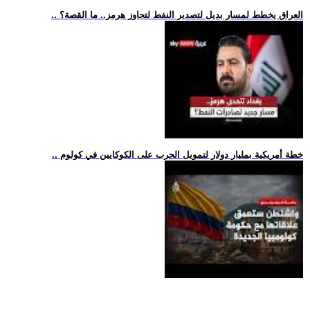
.. العراق يخطط لمسار بديل لتصدير النفط لتجاوز هرمز.. ما القصة؟
.. خطة أمريكية بمليار دولار لتمويل الحرب على الكوكايين في كولوم