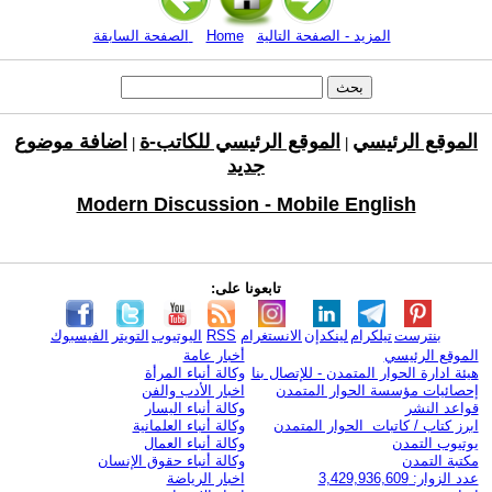
المزيد - الصفحة التالية
Home
الصفحة السابقة
الموقع الرئيسي
الموقع الرئيسي للكاتب-ة
اضافة موضوع
|
|
جديد
Modern Discussion - Mobile English
تابعونا على:
بنترست
تيلكرام
لينكدإن
الانستغرام
RSS
اليوتيوب
التويتر
الفيسبوك
الموقع الرئيسي
أخبار عامة
هيئة ادارة الحوار المتمدن - للإتصال بنا
وكالة أنباء المرأة
إحصائيات مؤسسة الحوار المتمدن
اخبار الأدب والفن
قواعد النشر
وكالة أنباء اليسار
ابرز كتاب / كاتبات الحوار المتمدن
وكالة أنباء العلمانية
يوتيوب التمدن
وكالة أنباء العمال
مكتبة التمدن
وكالة أنباء حقوق الإنسان
عدد الزوار: 3,429,936,609
اخبار الرياضة