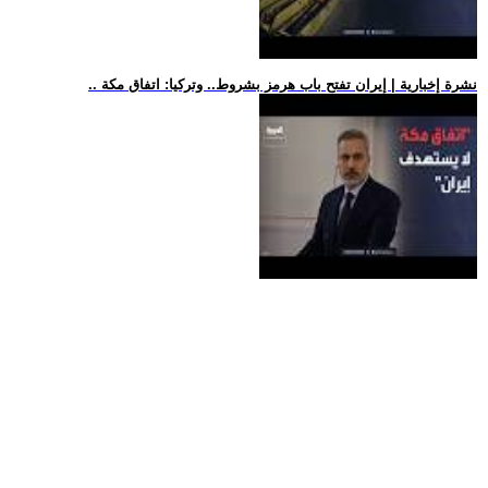
.. نشرة إخبارية | إيران تفتح باب هرمز بشروط.. وتركيا: اتفاق مكة