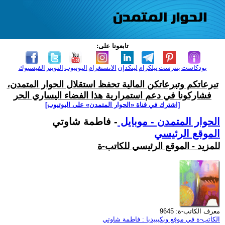
تابعونا على:
بودكاست
بنترست
تيلكرام
لينكدإن
الانستغرام
اليوتيوب
التويتر
الفيسبوك
تبرعاتكم وتبرعاتكن المالية تحفظ استقلال الحوار المتمدن،
فشاركونا في دعم استمرارية هذا الفضاء اليساري الحر
[اشترك في قناة ‫«الحوار المتمدن» على اليوتيوب]
الحوار المتمدن - موبايل
- فاطمة شاوتي
الموقع الرئيسي
للمزيد - الموقع الرئيسي للكاتب-ة
معرف الكاتب-ة: 9645
الكاتب-ة في موقع ويكيبيديا : فاطمة شاوتي