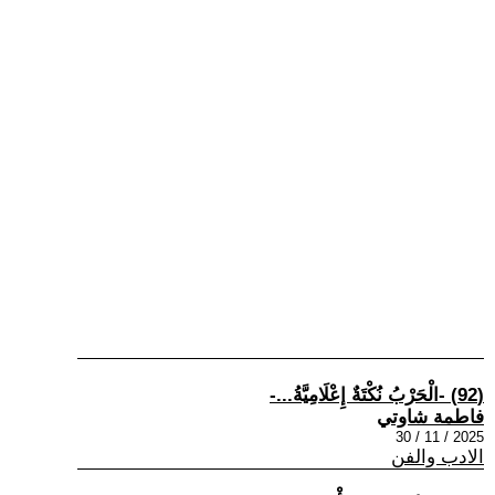
(92) -الْحَرْبُ نُكْتَةٌ إِعْلَامِيَّةُ...-
فاطمة شاوتي
2025 / 11 / 30
الادب والفن