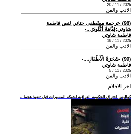
2025 / 11 / 20
الادب والفن
(98) -ترجمة مصْطفى حناني لنص فاطمة
شاوتي:قِيَّامَةُ أُكْتُوبَرَ...-
فاطمة شاوتي
2025 / 11 / 19
الادب والفن
(99) -شَجَرَةٌ الْأَطْفَالِ...-
فاطمة شاوتي
2025 / 11 / 5
الادب والفن
اخر الافلام
.. كواليس اختراق الحكومة العراقية لشبكة المسيرات قبل تنفيذ هجما