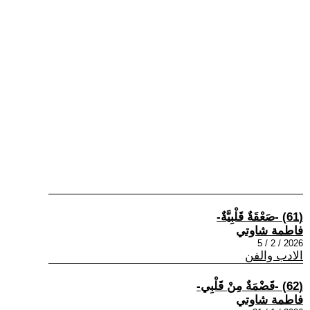
(61) -صَعْقَةٌ قَلْبِيَّةٌ-
فاطمة شاوتي
2026 / 2 / 5
الادب والفن
(62) -قَضْمَةٌ مِنْ قَلْبِي-
فاطمة شاوتي