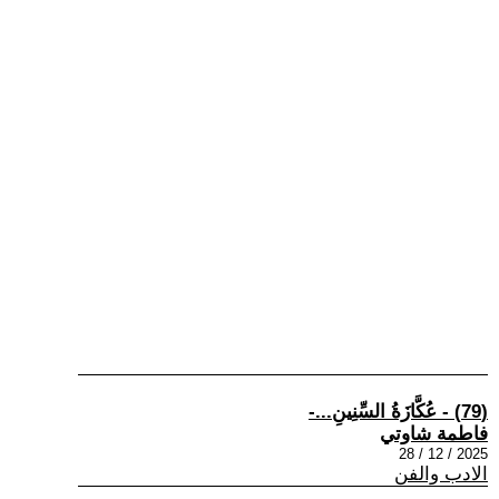
(79) - عُكَّازَةُ السِّنِينِ...-
فاطمة شاوتي
2025 / 12 / 28
الادب والفن