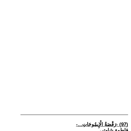
(97) -رَقْصَةُ الْإِيمُوجَاتِ...-
فاطمة شاوتي