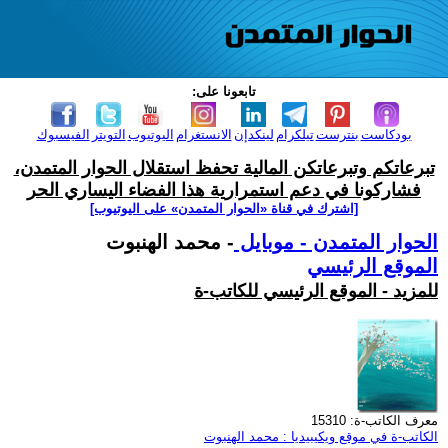
تابعونا على:
بودكاست
بنترست
تيلكرام
لينكدإن
الانستغرام
اليوتيوب
التويتر
الفيسبوك
تبرعاتكم وتبرعاتكن المالية تحفظ استقلال الحوار المتمدن،
فشاركونا في دعم استمرارية هذا الفضاء اليساري الحر
[اشترك في قناة ‫«الحوار المتمدن» على اليوتيوب]
الحوار المتمدن - موبايل
- محمد الهنبوت
الموقع الرئيسي
للمزيد - الموقع الرئيسي للكاتب-ة
معرف الكاتب-ة: 15310
الكاتب-ة في موقع ويكيبيديا : محمد الهنبوت