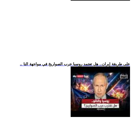
.. على طريقة إيران.. هل تعتمد روسيا حرب الصواريخ في مواجهة النا