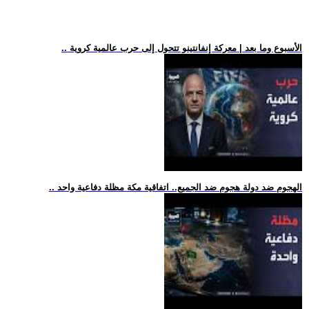
.. الأسبوع وما بعد | معركة إنفانتينو تتحول إلى حرب عالمية كروية
.. الهجوم ضد دولة هجوم ضد الجميع.. اتفاقية مكة مظلة دفاعية واحد