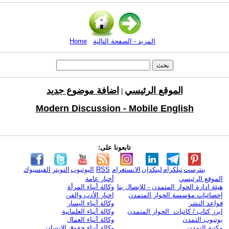
المزيد - الصفحة التالية
Home
الموقع الرئيسي
اضافة موضوع جديد
|
Modern Discussion - Mobile English
تابعونا على:
بنترست
تيلكرام
لينكدإن
الانستغرام
RSS
اليوتيوب
التويتر
الفيسبوك
الموقع الرئيسي
أخبار عامة
هيئة ادارة الحوار المتمدن - للإتصال بنا
وكالة أنباء المرأة
إحصائيات مؤسسة الحوار المتمدن
اخبار الأدب والفن
قواعد النشر
وكالة أنباء اليسار
ابرز كتاب / كاتبات الحوار المتمدن
وكالة أنباء العلمانية
يوتيوب التمدن
وكالة أنباء العمال
مكتبة التمدن
وكالة أنباء حقوق الإنسان