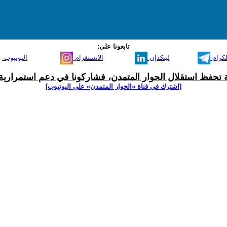
تابعونا على:
لكرام
لينكدإن
الانستغرام
اليوتيوب
ية تحفظ استقلال الحوار المتمدن، فشاركونا في دعم استمرارية 
[اشترك في قناة ‫«الحوار المتمدن» على اليوتيوب]