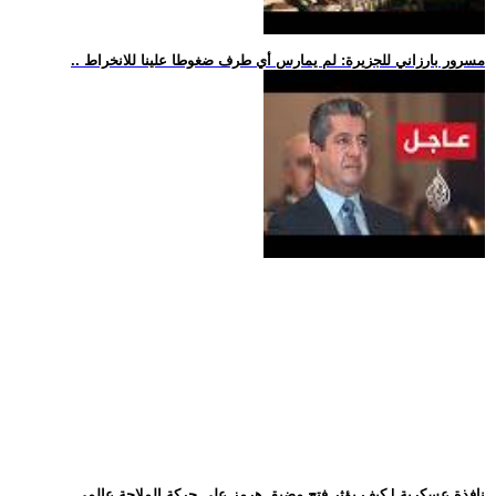
.. مسرور بارزاني للجزيرة: لم يمارس أي طرف ضغوطا علينا للانخراط
.. نافذة عسكرية | كيف يؤثر فتح مضيق هرمز على حركة الملاحة عالمي