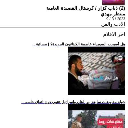
(2) ذياب كزار / كرستال القصيدة العامية
منتظر مهدي
2023 / 3 / 9
الادب والفن
اخر الافلام
.. هل أصبحت السويداء عاصمة الكبتاغون الجديدة؟ | مسائية
.. جولة مفاوضات سابعة بين لبنان وإسرائيل تنتهي دون اتفاق حاسم