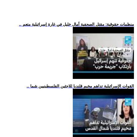
.. منظمات حقوقية: مقتل الصحفية آمال خليل في غارة إسرائيلية متعم
.. القوات الإسرائيلية تداهم مخيم قلنديا للاجئين الفلسطينيين شما