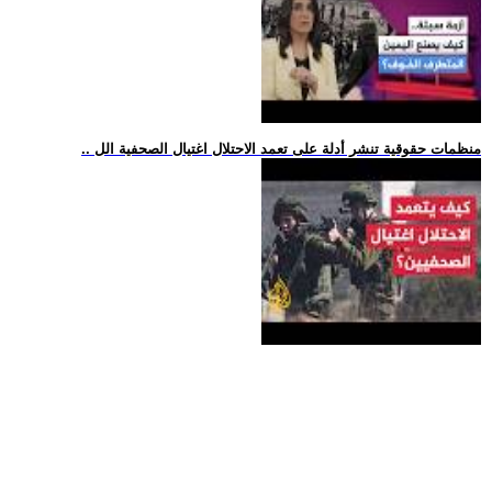
.. منظمات حقوقية تنشر أدلة على تعمد الاحتلال اغتيال الصحفية الل