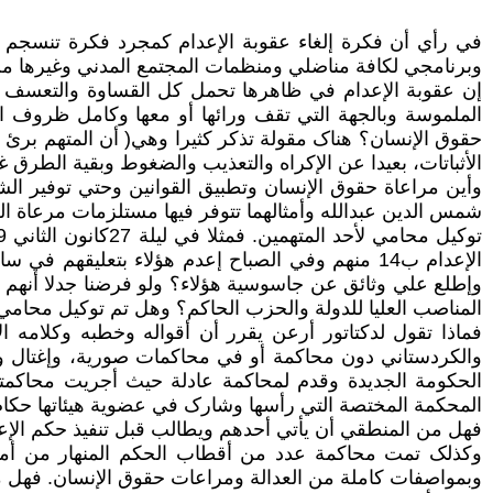
في رأي أن فکرة إلغاء عقوبة الإعدام کمجرد فکرة تنسجم مع
وبرنامجي لکافة مناضلي ومنظمات المجتمع المدني وغيرها من ا
إن عقوبة الإعدام في ظاهرها تحمل کل القساوة والتعسف وال
الملموسة وبالجهة التي تقف ورائها أو معها وکامل ظروف ال
حقوق الإنسان؟ هناک مقولة تذکر کثيرا وهي( أن المتهم برئ لحين
الأثباتات، بعيدا عن الإکراه‌ والتعذيب والضغوط وبقية الطرق غ
وأين مراعاة حقوق الإنسان وتطبيق القوانين وحتي توفير الشر
شمس الدين عبدالله‌ وأمثالهما تتوفر فيها مستلزمات مرعاة ا
وإطلع علي وثائق عن جاسوسية هؤلاء؟ ولو فرضنا جدلا أنهم 
المناصب العليا للدولة والحزب الحاکم؟ وهل تم توکيل محامي 
فماذا تقول لدکتاتور أرعن يقرر أن أقواله‌ وخطبه‌ وکلامه
والکردستاني دون محاکمة أو في محاکمات صورية، وإغتال وأنف
الحکومة الجديدة وقدم لمحاکمة عادلة حيث أجريت محاکمته‌ ا
المحکمة المختصة التي رأسها وشارک في عضوية هيئاتها حکام نزيهون
فهل من المنطقي أن يأتي أحدهم ويطالب قبل تنفيذ حکم الإعدام
وکذلک تمت محاکمة عدد من أقطاب الحکم المنهار من أمث
وبمواصفات کاملة من العدالة ومراعات حقوق الإنسان. فهل م