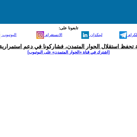
تابعونا على:
لكرام
لينكدإن
الانستغرام
اليوتيوب
ية تحفظ استقلال الحوار المتمدن، فشاركونا في دعم استمرارية 
[اشترك في قناة ‫«الحوار المتمدن» على اليوتيوب]