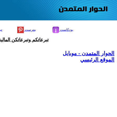
بودكاست
بنترست
تي
تبرعاتكم وتبرعاتكن المال
الحوار المتمدن - موبايل
الموقع الرئيسي