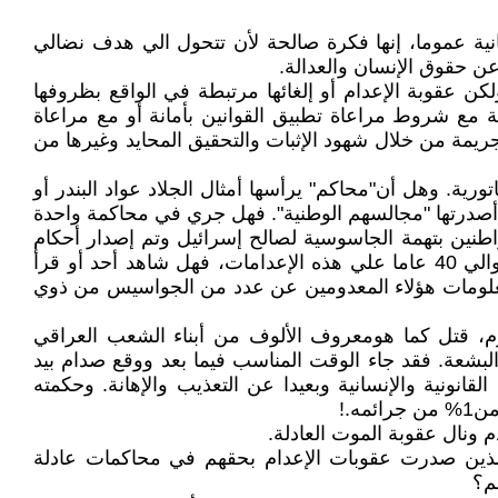
نية عموما، إنها فکرة صالحة لأن تتحول الي هدف نضالي
ن حقوق الإنسان والعدالة.
 عقوبة الإعدام أو إلغائها مرتبطة في الواقع بظروفها
 مع شروط مراعاة تطبيق القوانين بأمانة أو مع مراعاة
الجريمة من خلال شهود الإثبات والتحقيق المحايد وغيرها من
ية. وهل أن"محاکم" يرأسها أمثال الجلاد عواد البندر أو
ي أصدرتها "مجالسهم الوطنية". فهل جري في محاکمة واحدة
 محاکمة وإعدام مجموعة من المواطنين بتهمة الجاسوسية لصالح إسرائيل وتم إصدار أحکام
الإعدام ب14 منهم وفي الصباح إعدم هؤلاء بتعليقهم في ساحة التحريرفي بغداد وفي ساحات البصرة. والآن وقد مرت حوالي 40 عاما علي هذه‌ الإعدامات، فهل شاهد أحد أو قرأ
 معلومات هؤلاء المعدومين عن عدد من الجواسيس من ذوي
مجرم، قتل کما هومعروف الألوف من أبناء الشعب العراقي
لبشعة. فقد جاء الوقت المناسب فيما بعد ووقع صدام بيد
ونية والإنسانية وبعيدا عن التعذيب والإهانة. وحکمته‌
‌.!
 ونال عقوبة الموت العادلة.
ذين صدرت عقوبات الإعدام بحقهم في محاکمات عادلة
م؟