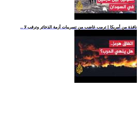
.. نافذة من أمريكا | ترمب غاضب من تسريبات أزمة الذخائر وترقب لا