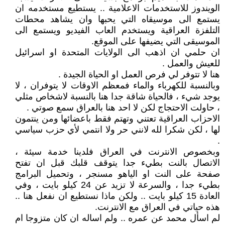
الويندوز للاستخدمات الاعلامية .. يستطيع مستخدمه ان
يستمع الى موسيقاه التي يحبها وان يشاهد محطات
التلفزة العراقية ويستخدم العاب الفيديو ويستمع الى
الموسيقى التي يضيفها على الموقع.
ان حلمي ان اذهب الى الولايات المتحدة او اسرائيل
للعيش والعمل .
هنا لا تتوفر لي فرص العمل او الحياة الجيدة .
وبالنسبة للكهرباء والماء فمعظم الاوقات لا يتوفران ، لا
يوجد شيء ، فالحياة شاقة جدا هنا بالنسبة لاشخاص مثلي
، حاولت الاحتجاج لكن لا احد هنا بالعراق سمع صوتي .
الاحزاب العراقية تعتني وتهتم فقط باعضائها ومن ينتمون
لها ، لكن شكرا لله لانني حر ولا انتمي لأي حزب سياسي
.
وبخصوص الانترنت في العراق فلدينا خدمة سيئة ،
الاتصال بالنت بطيء جدا يتوقف قلبك قبل ان تفتح
صفحة على النت او الياهو مسنجر ، وتحميل البرامج
بطيء جدا ، والسرعة لا تزيد عن 24 كيلو بايت ، وفي
العادة 15 كيلو بايت .. ولكن ماذا نستطيع ان نفعل هنا ..
هذه حياتي في العراق مع الانترنت.
لم اسأل محمد عن عمره .. ولم اساله ان كان متزوجا ام