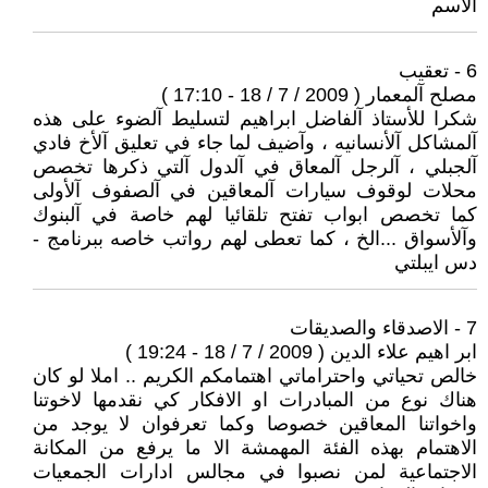
الأسم
6 - تعقيب
مصلح آلمعمار ( 2009 / 7 / 18 - 17:10 )
شكرا للأستاذ آلفاضل ابراهيم لتسليط آلضوء على هذه
آلمشاكل آلأنسانيه ، وآضيف لما جاء في تعليق آلأخ فادي
آلجبلي ، آلرجل آلمعاق في آلدول آلتي ذكرها تخصص
محلات لوقوف سيارات آلمعاقين في آلصفوف آلأولى
كما تخصص ابواب تفتح تلقائيا لهم خاصة في آلبنوك
وآلأسواق ...الخ ، كما تعطى لهم رواتب خاصه ببرنامج -
دس ايبلتي
7 - الاصدقاء والصديقات
ابر اهيم علاء الدين ( 2009 / 7 / 18 - 19:24 )
خالص تحياتي واحتراماتي اهتمامكم الكريم .. املا لو كان
هناك نوع من المبادرات او الافكار كي نقدمها لاخوتنا
واخواتنا المعاقين خصوصا وكما تعرفوان لا يوجد من
الاهتمام بهذه الفئة المهمشة الا ما يرفع من المكانة
الاجتماعية لمن نصبوا في مجالس ادارات الجمعيات