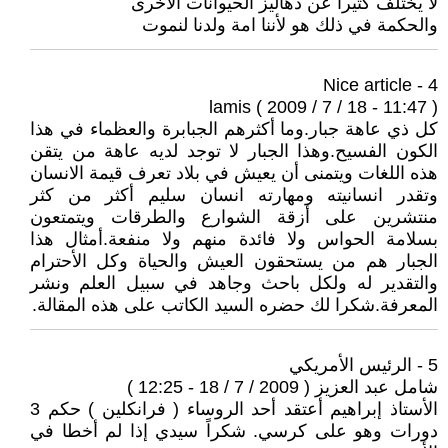
لا يختلف كثيرا عن دهاليز الحيوانات الاخرى
والحكمة في ذلك هو لأننا امة ولدنا لنموت
4 - Nice article
lamis ( 2009 / 7 / 18 - 11:47 )
كل ذي عاهة جبار.وما أكثرهم الجبابرة والعظماء في هذا
الكون الفسيح.وهذا الجبار لا توجد لديه عاهة من يتقن
هذه اللغات ويتمنى أن يعيش في بلاد تعرف قيمة الانسان
وتقدر انسانيته ومهارته انسان سليم أكثر من كثر
منتشرين على أزقة الشوارع والطرقات ويتمتعون
بسلامة الحواس ولا فائدة منهم ولا منفعة.أمثال هذا
الجبار هم من يستحقون العيش والحياة وكل الأحترام
والتقدير له ولكل باحث وجاهد في سبيل العلم ونشر
المعرفة.شكرا لك حضره السيد الكاتب على هذه المقالة.
5 - الرئيس الأمريكي
شامل عبد العزيز ( 2009 / 7 / 18 - 12:25 )
الأستاذ إبراهيم أعتقد أحد الروساء ( فرانكلين ) حكم 3
دورات وهو على كرسي. شكراً سيدي إذا لم أخطا في