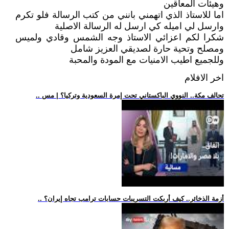
وهيئات المعاقين
اما للاستاذ الذي اتهمني بانني من كتب الرسالة فلو تكرم
وارسل لي اميله كي ارسل له الرسالة الاصلية
شكرا لكم اعزائي الاستاذ وجه الشمس وقادي ولميس
ومصلح وتحية حارة لصديقي العزيز شامل
وللجميع اطيب الامنيات مع المودة والمحبة
اخر الافلام
.. تحالف مكة.. النووي الباكستاني تحت إمرة السعودية وتركيا؟ | مس
.. أزمة الذخائر.. كيف أربكت التسريبات حسابات ترامب تجاه إيران؟