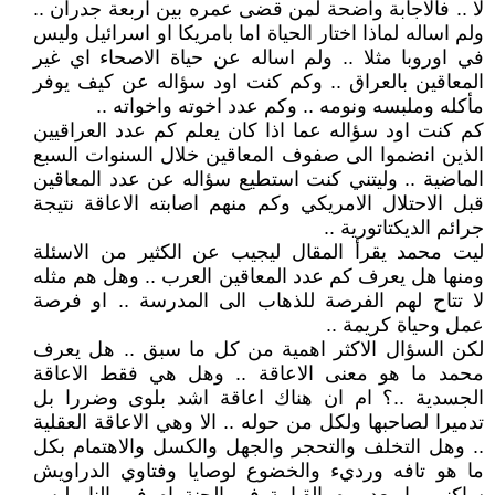
لا .. فالاجابة واضحة لمن قضى عمره بين اربعة جدران ..
ولم اساله لماذا اختار الحياة اما بامريكا او اسرائيل وليس
في اوروبا مثلا .. ولم اساله عن حياة الاصحاء اي غير
المعاقين بالعراق .. وكم كنت اود سؤاله عن كيف يوفر
مأكله وملبسه ونومه .. وكم عدد اخوته واخواته ..
كم كنت اود سؤاله عما اذا كان يعلم كم عدد العراقيين
الذين انضموا الى صفوف المعاقين خلال السنوات السبع
الماضية .. وليتني كنت استطيع سؤاله عن عدد المعاقين
قبل الاحتلال الامريكي وكم منهم اصابته الاعاقة نتيجة
جرائم الديكتاتورية ..
ليت محمد يقرأ المقال ليجيب عن الكثير من الاسئلة
ومنها هل يعرف كم عدد المعاقين العرب .. وهل هم مثله
لا تتاح لهم الفرصة للذهاب الى المدرسة .. او فرصة
عمل وحياة كريمة ..
لكن السؤال الاكثر اهمية من كل ما سبق .. هل يعرف
محمد ما هو معنى الاعاقة .. وهل هي فقط الاعاقة
الجسدية ..؟ ام ان هناك اعاقة اشد بلوى وضررا بل
تدميرا لصاحبها ولكل من حوله .. الا وهي الاعاقة العقلية
.. وهل التخلف والتحجر والجهل والكسل والاهتمام بكل
ما هو تافه ورديء والخضوع لوصايا وفتاوي الدراويش