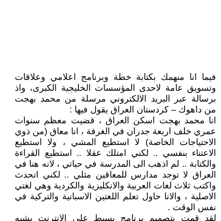
فيما انا منهمك بكتابة خطة وبرنامج اعلامي وعلاقات
وتسويق عامة لاحدى المؤسسات الخليجية الكبرى، واذ
برسالة عبر البريد الالكتروني مرسلة من محمد بهجت
من داهوك – كردستان العراق يقول فيها :
انا محمد بهجت اسكن العراق ، قضيت معظم سنوات
عمري خلف اربعة جدران في الغرفة ، انا معاق (من ذوي
الاحتياجات الخاصة) لا استطيع المشي ، ولا استطيع
الاعتناء بنفسي .. لكني امتلك عقلا .. استطيع القراءة
والكتابة .. لم اذهب الى المدرسة في حياتي ، لانه هنا في
العراق لا توجد مدارس للمعاقين مثلي .. لكني اتحدث
واكتب ثلاث لغات العربية والانكليزية والكردية وهي لغتي
الاصلية ، والانا حاول تعلم اللغتين الاسبانية والتركية في
نفس الوقت .
لقد قمت بتصميم برنامج بسيط على الانترنت يشبه