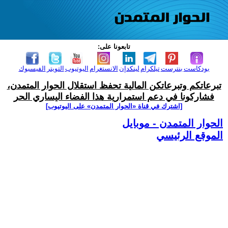
تابعونا على:
بودكاست
بنترست
تيلكرام
لينكدإن
الانستغرام
اليوتيوب
التويتر
الفيسبوك
تبرعاتكم وتبرعاتكن المالية تحفظ استقلال الحوار المتمدن،
فشاركونا في دعم استمرارية هذا الفضاء اليساري الحر
[اشترك في قناة ‫«الحوار المتمدن» على اليوتيوب]
الحوار المتمدن - موبايل
الموقع الرئيسي