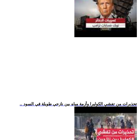
.. تحذيرات من تفشي الكوليرا وأزمة مياه بين نازحي طويلة في السود