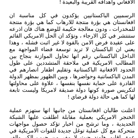
الافغاني واهدافه القريبة والبعيدة !
الرسميين الباكستانيين يؤكدون في كل مناسبة ان
افغانستان هي بؤرة منتجة للارهاب كما هي بؤرة منتجة
للمخدرات ، ودون معالجة حكيمة للوضع هناك فان اذرعه
ستنتشر في كل الارجاء ، وتؤكد ان الحل الامريكي القائم
على عقيدة فرض الامن بالقوة لا غير اثبت فشله ، وهذا
يعني ان الباكستان لا تريد توسعة فضاء المواجهة مع
الداخل الباكستاني رغم انها تحاول الموازنة بنجاح بين
المطالب الامريكية في ملاحقة المتشددين على طول
الحدود الافغانية الباكستانية وتقليم اظفار انصارهم في
المدن الباكساتنية وحواضرها ، وبين الظهور بمظهر الدولة
القادرة على حماية نفسها بنفسها ، علاوة على محاولتها
لتكريس صورة كونها دولة صديقة لامريكا وليست تابعة
لها كما هي حالة دولة قرضاي !
اعلنت طالبان افغانستان من جانبها انها ستهزم عملية
الخنجر الامريكي بعملية مقابلة اطلقت عليها الشبكة
الحديدية ، وما ترشح من اخبار تؤكد حصول مواجهات
متحركة مع كل عملية توغل جديدة للقوات الامريكية في
عمق اقليم هلمند حيث لا مفر من حرب الكر والفر