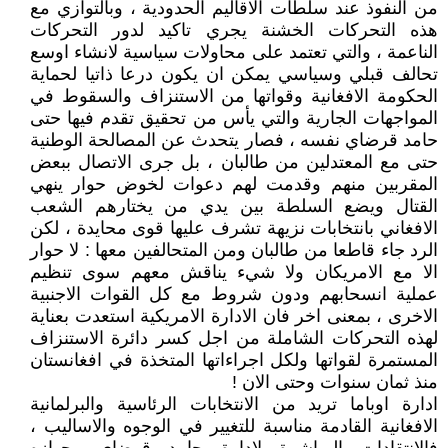
من النفوذ عند سلطات الاقاليم الحدودية ، وبالتوازي مع
هذه التحركات الخشنة يجري تاكيد لدور التحركات
الناعمة ، والتي تعتمد على محاولات سياسية لانشاء اوسع
تحالف قبلي وسياسي يمكن ان يكون درعا ذاتيا لحماية
الحكومة الافغانية وقواتها من الاستنزاف والسقوط في
المواجهات الجارية والتي يأس من تحقيق تقدم فيها حتى
حامد قرضاي نفسه ، فصار يتحدث عن المصالحة الوطنية
حتى مع المعتدلين من طالبان ، بل جرى الاتصال ببعض
المقربين منهم وقدمت لهم دعوات لخوض حوار ينهي
القتال ويضع السلطة بين يدي من يختارهم الشعب
الافغاني بانتخابات نزيهة تشرف عليها قوى محايدة ، لكن
الرد جاء قاطعا من طالبان ومن المتحالفين معها : لا حوار
الا مع الامريكان ولا شيء يناقش معهم سوى تنظيم
عملية انسحابهم ودون شروط مع كل القوات الاجنبية
الاخرى ، بمعنى اخر فان الادارة الامريكية استعدت بعناية
لهذه التحركات الشاملة من اجل كسر دائرة الاستنزاف
المستمرة لقواتها ولكل اجراءاتها المتخذة في افغانستان
منذ ثمان سنوات وحتى الان !
ادارة اوباما تريد من الانتخابات الرئاسية والبرلمانية
الافغانية القادمة مناسبة للتغيير في الوجوه والاساليب ،