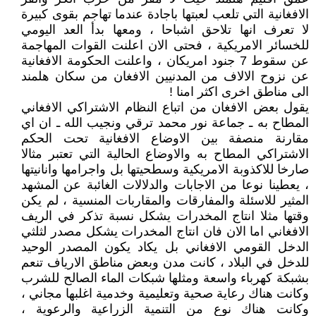
الافغانية التي تلعب لعبتها باجادة عندما تهاجم بقوى كبيرة
لا تعرف انها تلاحق اشباحا ، ومعها بدأ العد اليومي
للخسائر الامريكية ، فحتى الان اعلنت القوات المهاجمة
عن سقوط 7 جنود امريكان ، واعلنت الحكومة الافغانية
عن نزوح الالاف من المدنيين الافغان من سكان هلمند
الى مناطق اخرى اكثر امنا !
يقول بعض الافغان من اتباع النظام الاشتراكي الافغاني
المطاح به ـ جماعة نور محمد ترقي ونجيب الله ـ ان اي
مقارنة منصفة بين الاوضاع الافغانية تحت الحكم
الاشتراكي المطاح به والاوضاع الحالية التي تعتبر مثالا
صارخا للاكذوبة الامريكية وسطحيتها بل واجرامها وانانيتها
، يعطينا نوعا من الاجابات والدلالات الغائبة عن المشهد
المثير للاسئلة والمفارقات والمقاربات المنسية ، لم يكن
وقتها مثلا انتاج المخدرات يشكل نسبة تذكر في الريف
الافغاني اما الان فان انتاج المخدرات يشكل مصدر لثلثي
الدخل القومي الافغاني بل يكاد يكون المصدر الوحيد
للدخل في البلاد ، كانت مدن وبعض مناطق الارياف تنعم
بشبكة كهرباء واسعة ومثلها شبكات الماء الصالح للشرب
وكانت هناك رعاية صحية وتعليمية وخدمية اغلبها مجاني ،
وكانت هناك نوع من التنمية الزراعية والرعوية ،