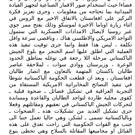
فضاءا حيث استخدام صور الاقمار الصناعية لتجهيز القيادة
الميدانية بما تحتاجه من معلومات ، وجرى تعزيز فكرة
التركيز على افغانستان بالاتفاق الاخير مع الروس في
اثناء زيارة اوباما الاخيرة لموسكو وذلك بفتح ممر جوي
عبر روسيا لايصال الامدادات العسكرية التي ستمول
التواجد الامريكي والاطلسي هناك ، وباقصى سرعة واقل
تكلفة ، ليس هذا فقط وانما جرى توقيت تنفيذ هذه
العملية التي اطلق عليها اسم الخنجر مع بلوغ الجيش
الباكستاني مرحلة اللا رجعة في توغله بمناطق الحدود
الوعرة ، وزيرستان ووادي سوات ، لملاحقة عناصر
طالبان باكستان المتهمة بالتعاون مع انصار طالبان
افغانستان ، وبعد ان قطعت الحكومة الباكستانية شوطا
في تنفيذ النصائح المخابراتية الامريكية المستقاة من
التجربة العراقية في تشكيل فصائل ـ صحوة قبلية ـ
كقوى محلية طاردة لتواجد الطالبان والقاعدة ومساندة
لتحركات الجيش الباكستاني في تعقبهم ومقاتلتهم وفعلا
جرى تشكيل العديد من تشكيلات هذه ـ الصحوات ـ
وبالباكستانية تسمى ـ لشكرـ وهي حاليا تعمل جنبا الى
جنب مع القوات الحكومية التي راحت تغدق على هذه
القبائل او مجاميعها المقاتلة بالسلاح وهي تحظى بنوع