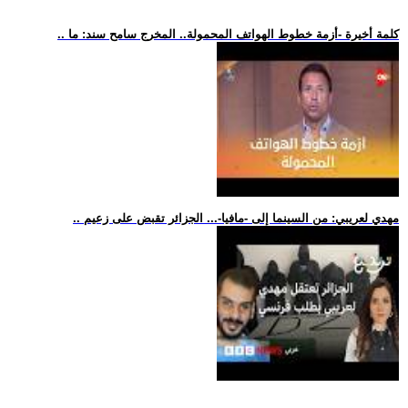
.. كلمة أخيرة -أزمة خطوط الهواتف المحمولة.. المخرج سامح سند: ما
.. مهدي لعريبي: من السينما إلى -مافيا-... الجزائر تقبض على زعيم