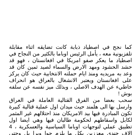
كما نجح في اصطياد ذبابة كانت تضايقه اثناء مقابلة
تلفزيونية معه ، يأمل الرئيس اوباما بالكثير من النجاح في
اصطياد ما يعكر صفو امريكا في افغانستان ، فهو قد
حشد الحشود ومهد الارض والسماء لصيد ثمين كان قد
وعد به مريديه ومنذ ايام حملته الانتخابية حيث كان يركز
على افغانستان ويعتبر الانشغال بالعراق هو انحراف
خاطيء عن الهدف الاصلي ، وبذلك ميز نفسه عن سلفه
بوش !
سحب بعضا من الفرق القتالية العاملة في العراق
وارسل بها الى هلمند حيث ميدان اول عملية قتالية كبيرة
تكون المبادرة فيها بيد الامريكان منذ احتلالهم غير المثمر
لكابل واسقاطهم لحكومة طالبان فيها وهي ايضا اول
تطبيق عملي لتوجهات اوباما السياسية والعسكرية ، 4
الاف جندي معززين بكل ما يلزم جوا وبرا بل وحتى