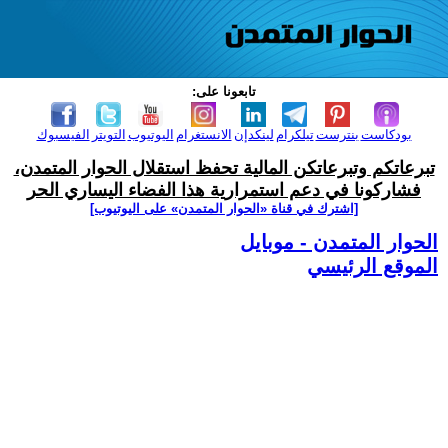
تابعونا على:
بودكاست
بنترست
تيلكرام
لينكدإن
الانستغرام
اليوتيوب
التويتر
الفيسبوك
تبرعاتكم وتبرعاتكن المالية تحفظ استقلال الحوار المتمدن،
فشاركونا في دعم استمرارية هذا الفضاء اليساري الحر
[اشترك في قناة ‫«الحوار المتمدن» على اليوتيوب]
الحوار المتمدن - موبايل
الموقع الرئيسي