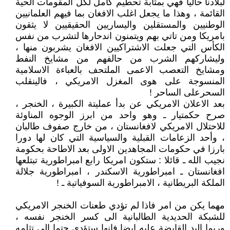
لبلادنا حاليا فهي بمثابة تحطيم كامل لكل المقومات الحية
القائمة ، وهذا ما يجعل اغلب الافغان بما فيهم العلمانيين
الوطنيين والمستقلين واليساريين الحقيقيين لا يثقون
بامريكا ومن تاتي بهم ويتمنون اندحارها لتشرب من نفس
الكأس التي جعلت الاشتراكيين الافغان يشربون منها ،
وليشاركهم الشرب من حالفهم من مشايخ النفط
ومشايخ التعصب الاعمى الملتحف بالعباءة الاسلامية
المنسوجة على هوى المغزل الامريكي ، فالينقلب
السحرعلى الساحر !
بعد الاعلان الامريكي عن بدأ عمليتة الكبيرة ، الخنجر ،
صرح حكمتيار ـ وهو واحد من ابرز الوجوه المناوئة
للاحتلال الامريكي لافغانستان ، من خارج صفوف طالبان
، وأحد الزعامات القبلية والسياسية التي كان لها دورا
بارزا في حكومات المجاهدين الاولى بعد الاطاحة بحكومة
نجيب الله ـ قائلا : ستكون امريكا رابع امبراطورية تبتلعها
افغانستان ـ امبراطورية الاسكندر ، امبراطورية جلالة
الملكة البريطانية ، الامبراطورية السوفياتية ـ !
مهما يكن من امر فاذا لم تؤدي طعنات الخنجر الامريكي
للشبكة الحديدية الطالبانية الى كسر الخنجر نفسه ،
وربما اليد القابضة عليه ايضا فانها ستؤدي حتما الى تثلمه