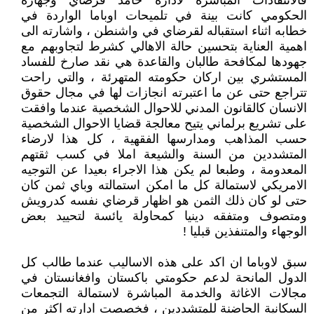
فالانتقادات المباشرة لادارة حامد قرضاي وجهازه
الحكومي كانت بينة في تلميحات اوباما الواردة في
خطابه اثناء استقباله لقرضاي في واشنطن ، واشارته الى
اهمية العناية بتحسين حالة الاهالي كشرط لتجاوبهم مع
جهودها لمكافحة طالبان والقاعدة هي نقد صارخ للفساد
المستشري بين اركان حكومته المتهرئة ، والتي راحت
تتراجع حتى عن ما اعتبرته انجازات لها في مجال حقوق
الانسان كالقانون المدني للاحوال الشخصية عندما وافقت
على تشريع برلماني يتيح معالجة قضايا الاحوال الشخصية
حسب المذاهب ومدارسها الفقهية ، كل هذا لارضاء
المتشددين من السنة والشيعة املا في كسب ثقتهم
المعدومة ، وطبعا لم يكن هذا الاجراء بعيدا عن التوجيه
الامريكي لاستمالة كل ما امكن استمالته وباي ثمن كان
حتى لو كان ذلك الثمن هو اظهار قرضاي نفسه كدرويش
ومتصوف ومتفقه دينيا كمحاولة يائسة لتحييد بعض
الوجهاء والمتنفذين قبليا !
سبق لاوباما ان اكد على هذه الاساليب عندما طالب كل
الدول المانحة لدعم حكومتي باكستان وافغانستان في
مجالات الاغاثة والخدمة المباشرة لاستمالة التجمعات
السكانية الحاضنة للمتشددين ، فخصصت ادارته اكثر من