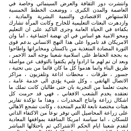
وانتشرت دور الثقافة والعرض السينمائي وخاصة في
العاصمة والمدن الكبرى ، ووضعت الخطط الخمسية
للاستنهاض الاقتصادي والتنمية البشرية والمادية ،
وازدهرت البعثات التعليمية للخارج وكانت المرأة تشارك
بكفاءة في الحياة العامة وجرى التاكيد على ان التعليم
ومحو الامية هو اساس في اي نهضة اجتماعية ، اما وان
الامريكان قد تامروا على هذا النهج الانساني بدعم قوى
الثورة المضادة المتغذية من باكستان ومخابراتها واطاحوا
به بحجة الحفاظ على اسلامية شعبنا بوجه المد الاحمر ،
وبعد ان تم لهم ما ارادوا ولم يكتفوا بالتوقف عن مواصلة
طريق البناء وانما هدموا كل ما كان قائما من بنى تحتية ،
جسور ، طرقات ، محطات اذاعة وتلفزيون ، مراكز
الاتصال الهاتفي ، وكل شيء يؤدي الى خدمة عامة ،
بحيث تعلمنا من التجربة بان حتى طالبان كانت تملك ما
تعتقده يخدم الشعب الافغاني ، فهي قد حرمت كل
اشكال زراعة وانتاج المخدرات ، وهذا ما تؤكدة تقارير
هيئات مختصة تابعة للامم المتحدة ، وكانت تشجع الاهالي
على زراعة المحاصيل التي توفر نوعا من الاكتفاء الذاتي
للسكان ، اما سياسة امريكا المنافقة بمواقفها المعادية
لتقدم شعبنا ايام الحكم الاشتراكي ثم باحتلالها المباشر