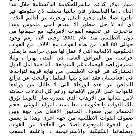
مليار دولار كدعم مباشرللحكومة الباكستانية خلال هذا
العام ، اما افغانستان فان حالتها مختلفة لان حكومتها غير
قادرة اصلا على مجرد التنقل وبحرية بين اقاليم البلاد ،
اي انه لا حل منظور الا بتقدم امني ملموس وهذا
ماعجزت عن تحقيقه القوات الامريكية مع حليفاتها من
دول الاطلسي منذ عام 2001 وحتى الان رغم وجود
حوالي 80 الف من هذه القوات مع الالاف من القوات
الحكومية الافغانية التي لا عمل لها سوى حراسة ما يمكن
حراسته من المرافق العامة في المدن نهارا ، وليلا
تتمترس لصد الهجمات غير المتوقعة ، اما خيبة امل الدول
المشاركة في قوات الاطلسي من نهاية قريبة لتواجدها
في افغانستان فقد اشاع بينها التململ والبحث عن ذرائع
للتملص من هذه الورطة التي لا طائل من وراءها
فالتواجد على الارض الافغانية ورغم كل ادعاءات حمايته
لامن بلدانها من الارهاب الذي تصدره صار كابوسا يؤرق
تلك القوات والحكومات معا بسبب التزايد النوعي لحجم
الخسائر بين صفوف المدنيين الافغان من جهة وبين
صفوف القوات الاطلسية من جهة اخرى وهذا ما يعمق
من الفجوة الموجودة اصلا في العلاقة بين القوات
وتطلعاتها التكتيكية والاستراتيجية ، واغلبية الشعب