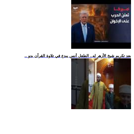
.. بعد تكريم شيخ الأزهر له.. الطفل أنس يبدع في تلاوة القرآن بدو