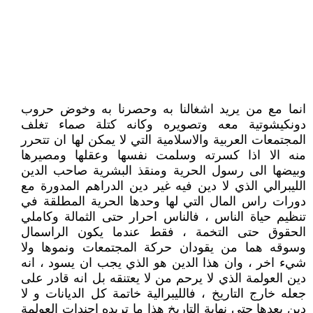
انما مع من يريد اشغالنا به وحصرنا به وخوض حروب
دونكيشوتية معه وتصويره وكانه كتلة صماء تغلف
المجتمعات العربية والاسلامية التي لا يمكن لها ان تتحرر
منه الا اذا كسرته وسلمت نفسها وعقلها ومصيرها
وبيضها الى رسول الحرية ومنقذ البشرية صاحب الدين
الليبرالي الذي لا دين فيه غير دين الدراهم المدورة مع
دورات راس المال التي لها وحدها الحرية المطلقة في
تنظيم حياة الناس ، فالناس احرار حتى الثمالة وكاملي
الحقوق حتى التخمة ، فقط عندما يكون الراسمال
وسوقه هما من يقودان حركة المجتمعات ونموها ولا
شيء اخر ، وان هذا الدين هو الذي يجب ان يسود ، انه
دين العولمة الذي لا يرحم من لا يعتنقه بل انه قادر على
جعله خارج التاريخ ، فالليبرالية خاتمة كل الديانات و لا
دين بعدها حتى نهاية التاريخ هذا ما تريده اجندات العولمة