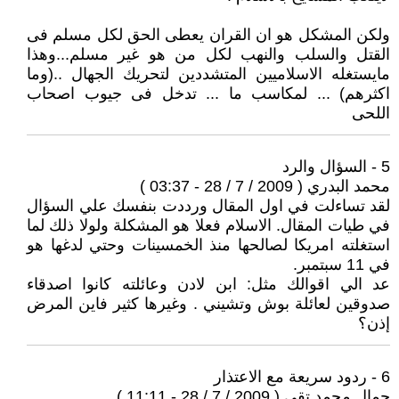
ولكن المشكل هو ان القران يعطى الحق لكل مسلم فى
القتل والسلب والنهب لكل من هو غير مسلم...وهذا
مايستغله الاسلاميين المتشددين لتحريك الجهال ..(وما
اكثرهم) ... لمكاسب ما ... تدخل فى جيوب اصحاب
اللحى
5 - السؤال والرد
محمد البدري ( 2009 / 7 / 28 - 03:37 )
لقد تساءلت في اول المقال ورددت بنفسك علي السؤال
في طيات المقال. الاسلام فعلا هو المشكلة ولولا ذلك لما
استغلته امريكا لصالحها منذ الخمسينات وحتي لدغها هو
في 11 سبتمبر.
عد الي اقوالك مثل: ابن لادن وعائلته كانوا اصدقاء
صدوقين لعائلة بوش وتشيني . وغيرها كثير فاين المرض
إذن؟
6 - ردود سريعة مع الاعتذار
جمال محمد تقي ( 2009 / 7 / 28 - 11:11 )