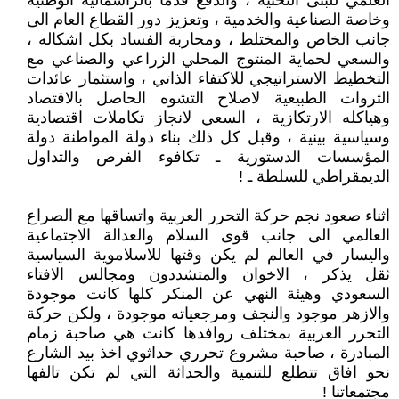
العلمي للبنى التحتية ، والدفع قدما بالراسمالية الوطنية
وخاصة الصناعية والخدمية ، وتعزيز دور القطاع العام الى
جانب الخاص والمختلط ، ومحاربة الفساد بكل اشكاله ،
والسعي لحماية المنتوج المحلي الزراعي والصناعي مع
التخطيط الاستراتيجي للاكتفاء الذاتي ، واستثمار عائدات
الثروات الطبيعية لاصلاح التشوه الحاصل بالاقتصاد
وهياكله الارتكازية ، السعي لانجاز تكاملات اقتصادية
وسياسية بينية ، وقبل كل ذلك بناء دولة المواطنة دولة
المؤسسات الدستورية ـ تكافوء الفرص والتداول
الديمقراطي للسلطة ـ !
اثناء صعود نجم حركة التحرر العربية واتساقها مع الصراع
العالمي الى جانب قوى السلام والعدالة الاجتماعية
واليسار في العالم لم يكن وقتها للاسلاموية السياسية
ثقل يذكر ، الاخوان والمتشددون ومجالس الافتاء
السعودي وهيئة النهي عن المنكر كلها كانت موجودة
والازهر موجود والنجف ومرجعياته موجودة ، ولكن حركة
التحرر العربية بمختلف روافدها كانت هي صاحبة زمام
المبادرة ، صاحبة مشروع تحرري حداثوي اخذ بيد الشارع
نحو افاق تتطلع للتنمية والحداثة التي لم تكن تالفها
مجتمعاتنا !