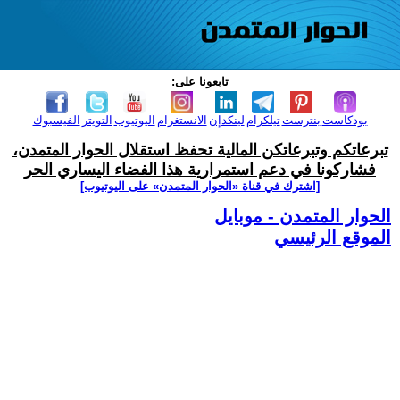
تابعونا على:
بودكاست
بنترست
تيلكرام
لينكدإن
الانستغرام
اليوتيوب
التويتر
الفيسبوك
تبرعاتكم وتبرعاتكن المالية تحفظ استقلال الحوار المتمدن،
فشاركونا في دعم استمرارية هذا الفضاء اليساري الحر
[اشترك في قناة ‫«الحوار المتمدن» على اليوتيوب]
الحوار المتمدن - موبايل
الموقع الرئيسي