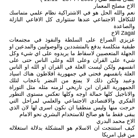
الاخ مصلح المعمار
نعم والله الحل هو في الاشتراكية نظام علمي متماسك
للتكافل الاجتماعي عندها ستتوارى كل الافاعي النازلة
والصاعدة
Zagal الاخ
عزيزي الصراع على السلطة والنفوذ في مجتمعات
طبقية متكلسة يدفع بالمتشددين والوصوليين والمدعين او
الجهلة المتعصبين لاسقاط ما يريدوه على اي شيء وكل
شيء على القران وعلى الله وعلى الناس حتى على
انفسهم ولكن ليست العلة في القران او الله او الناس
العلة بانفسهم فحتى في جمهورية افلاطون هناك اسياد
وعبيد ولكن ذلك لا يمنع من النضر باعجاب لتلك
الجمهورية القران ابن تاريخي لزمنه مثله مثل التوراة
والاناجيل كلها حمالة اوجه وكلها تعكس مستوى التطور
الفكري والاقتصادي الاجتماعي والعلمي لمراحل التي
خرجت منها وليس منطقيا ان نكون اسرى لها لان الذي
يبقى فقط ما هو صالح للاستخدام البشري نحو الامام
الاخ محمد البدري
كيف استنتجت ان الاسلام هو المشكلة بدلالة استغلاله
من قبل امريكا