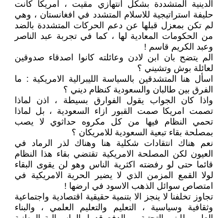
الدينية المتشددة بشكل انتهازي مقيت ، امريكا كانت
حليفة استراتيجية للاسلام المتشدد في افغانستان ، وهي
لم تكن بمعزل قبلها عن دعم الحركات المتشددة بالضد
من الحكومات المعادية لها ، كما في تجربة عبد الناصر
وعبد الكريم قاسم !
الم يتضح بان ابن لادن وعائلته كانوا اصدقاء صدوقين
لعائلة بوش وتشيني ؟
اسأل هنا المتشدقين بالسياسة الليبرالية الامريكية : ما
الفرق بين طالبان والسعودية كنظام ديني ؟
واذا كان الجواب يقول الفوارق بسيطة ، اذن لماذا
تصمت امريكا صمت القبور ازاء السعودية ، بل لماذا
تحمي النظام فيها من كل مكروه حداثوي لا يصب
بمصلحة بقاء تبعية السعودية للامريكان ؟
نعم هناك انتقادات شكلية هنا وهناك لذر الرماد في
العيون لكن المصلحة الامريكية تقتضي بقاء هذا النظام
قائما حتى لو رفضته اكثرية الناس وهو لن يقوى البقاء
لولا القمع المزمن الذي لا يضير الحرية الامريكية في
امتصاص سوائل الذهب الاسود في ارضها !
تجاوز تخلفنا لا ينجز الا بتنمية حقيقية اقتصادية واجتماعية
وثقافية وسياسية ، التعليم والتعليم العلمي ، والبناء