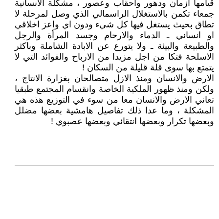
قيامها ازمان ودهور واحقاب وعصور ، مشكلة الانسانية
جمعاء تكمن بالاستغلال الراسمالي الذي وصل لمرحلة لا
تطاق بحيث يستغل فيها كل شيء ودون اي واعز اخلاقي
او انساني ـ الدماء والارحام وجسد المرأة والرجل
والطبيعة والبيئة ـ ولا يتورع عن الابادة الشاملة وباكثر
الاسلحة فتكا من اجل مزيدا من الارباح والفوائد التي لا
يتمتع بها سوى قلة قليلة من السكان !
الارض والانسان ومنذ الازل متصالحان بغزارة الانتاج ،
ولكن ومنذ ظهور الملكية الخاصة وانقسام المجتمع طبقيا
تعاني الارض والانسان معا من سوء في التوزيع هذه هي
المشكلة ، وما عدا ذلك تفاصيل هامشية بعضها مضلل
وبعضها تكرار وبعضها انتقائي وبعضها عصبوي !