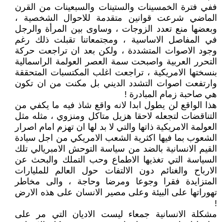
ففي فترة الخمسينات والستينات والسبعينات من القرن
الماضي شرعت قوانين متقدمة للاحوال الشخصية ،
وبعضها منع تعدد الزوجات ، وساوى بين المرأة والرجل
في المفاصل الاساسية ، ومجتمعاتنا تقبلت ذلك رغم
وجود الاصوات المتشددة ، ولكن بعد ان تراجعت حركة
التحرر العربية واصبحت سمة العصر العولمة الراسمالية
بنسختها الامريكية ، تراجعت اغلب المكتسبات المتحققة
وارتفعت اصوات التشدد الديني بل مكنت من ان تكون
هي صاحبة زمام المبادرة !
هذا الواقع لن يطول ابدا لانه واقع شاذ فيه ما يكفي من
التناقضات لتجعله لاحقا هزيل متاكل ومنزوي ، مثله مثل
العولمة الامريكية ذاتها والتي لا بد لها ان تهزم امام اصرار
الشعوب بما فيها اكثرية الشعب الامريكي من اجل سيادة
القيم الانسانية بالضد من سياسة التوحش الامبريالي تلك
السياسة التي تغذيها الاطماع وحب التملك والبحث عن
الارباح والغنائم دون الالتفات حول العالم للمليارات
المتزايدة فقرا وجوعا ومرضا وحاجة ، والى مخاطر
تهوراتها على البيئة وعلى مصير الانسان على هذه الارض
!
مشكلة الانسانية جمعاء ليست الاديان التي مر على