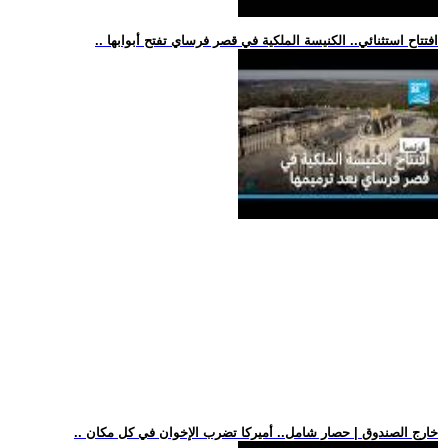
.. افتتاح استثنائي.. الكنيسة الملكية في قصر فرساي تفتح أبوابها
.. خارج الصندوق | حصار شامل.. أميركا تضرب الإخوان في كل مكان