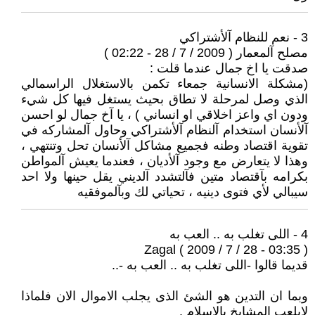
3 - نعم للنظام آلأشتراكي
مصلح آلمعمار ( 2009 / 7 / 28 - 02:22 )
صدقت يا اخ جمال عندما قلت :
(مشكلة الانسانية جمعاء تكمن بالاستغلال الراسمالي
الذي وصل لمرحلة لا تطاق بحيث يستغل فيها كل شيء
ودون اي واعز اخلاقي او انساني ) ، يا آخ جمال لو احسن
آلأنسان استخدام آلنظام آلأشتراكي وحاول آلمشاركه في
تقوية اقتصاد وطنه فجميع مشاكل آلأنسان تحل وتنتهي ،
وهذا لا يتعارض مع وجود آلأديان ، فعندما يعيش آلمواطن
بكرامه بآقتصاد متين فآلتشدد آلديني يقل حينها ولا احد
سيبالي لأي فتوى دينيه ، تحياتي لك وبآلموفقيه
4 - اللى تغلب به .. العب به
Zagal ( 2009 / 7 / 28 - 03:35 )
قديما قالوا -اللى تغلب به .. العب به -..
وبما ان التدين هو الشئ الذى يجلب الاموال الان فلماذا
لايلعب المشايخ بالاسلام .