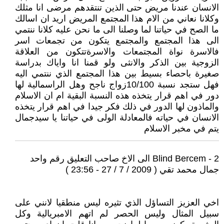
الانسان عندنا مريض حتى الذين تنتقدهم مرضى انا مثلك
وكلانا نعاني من الام هذا المجتمع المريض اريد ان اسالك
ما الصح في حياتنا لما وصلنا الى ما نحن عليه كلانا ننتمي
الى هذا المجتمع والمجتمع يتكون من تجمعات اسر
فالاسرة نواة المجتمعات والاسرةتتكون من العلاقة
الزوجية بين الذكر والانثى ولو قمنا انا واياك بدراسة
صغيرة باحصاء بسيط بين هذا المجتمع الذي ننتمي اليه
فهل ستجد نسبة 10/100زواج ناجح وهل الراسمالية لها
دور في اهم قرار يتخذه هذه النسبة البقية ام ان الاسلام
والماذون لها الدور في ذلك فكر جيدا في اهم قرار يتخذه
الانسان في حياته فالمعادلة الولى في حياتنا يا سيدجمال
يتم في مخبر الاسلام
2 - Blind Bercem الى الاخ صاحب التعليق رقم واحد
جمال محمد تقي ( 2009 / 7 / 27 - 23:56 )
اخي العزيز التساؤل الذي تثيره ليس منطقيا لانني على
سبيل المثال وليس الحصر لم اتهم الامبريالية وكل