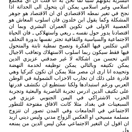
البشرية بكونهم سببا لما نحن به انا قلت ان اي مجتمع
اسلامي وغير اسلامي يمكن ان يتحول الى الحداثة اذا
نجح في تغير نمطه الاقتصادي اي ان الاقتصاد هو جوهر
المشكلة وكما يقول ابن خلدون فان اسلوب المعاش هو
العصبية الاولى في تكوين العمران البشري وبما ان
اقتصادنا يدور حول نفسه ـ ريعي واستهلاكي ـ فان الحياة
الاجتماعية والسياسية والثقافية تجتر نفسها بدورة التخلف
التي تتكلس فيها الفكرة وتصبح نمطية ثابتة والمتحول
فيها فقط سيكون ربما اسلوب الاستهلاك وتعاقب الاجيال
التي تحسن من اشكاله لا غير صدقني عزيزي الدين
يمكن تكتيفه وبالتالي يمكن توظيفه لخدمة النهضة
وتحييده انا ارى ان مصر مثلا يمكن ان تكون كتركيا وهي
قادرة على ذلك ان تجارب الاحزاب الشمولية في الوطن
العربي ورغم استبدادها ولكنا نستطيع ان نكتشف قدرتها
على تكتيف الدين ادرس تجربة الناصرية والبعثية وتجربة
الحزب الاشتراكي في اليمن الجنوبي عزيزي في
السبعينات في بغداد مثلا كانت الافاق مفتوحة للتطور
الاجتماعي في الجامعات وفي المدن تصور ان تتزوج
مسلمة مسيحي او العكس الزواج مدني وليس ديني اريد
ان اقول ان التغير الاجتماعي مكن ليس الدين من يمنعه
ول