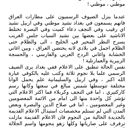
موطني ، موطني !
عندما ينزل الضيوف الرسميون على مطارات العراق
فانهم يسمعون في بغداد نشيد موطني وفي اربيل نشيد
اي رقيب وفي النجف دعاء كميت وفي البصرة تختلط
الاناشيد على بعضها بين نشيد السياب جلس الغريب
يسرح النظر المحير في الخليج ، الى والظلام حتى
الظلام اجمل في بلادي لانه يحتضن العراق ، وبين اغاني
الخشابة واغاني الردح العربي والفارسي ، والحسجة
الزبيرية والعمارتلية !
نفس الحالة تنطبق على الاعلام ففي بغداد يرى الضيف
الرسمي علما بلا نجوم ثلاثة وكتب عليه بالكوفي عبارة
الله اكبر ، وفي اربيل والسليمانية علم يحمل الوانا
مختلفة تتوسطها شمس مبالغ في سعتها وكانها رسم
كاركتيري ، اما في النجف وكربلاء فما اكثر الاعلام التي
تؤشر كل واحدة منها الى امام من الائمة المعصومين
وغير المعصومين ، اما في صلاح الدين والبصرة وبعض
المدن التي لم تستلم مخصصات استبدال الاعلام القديمة
بالجديدة الخالية من النجوم فان الاعلام القديمة مازلت
ترفرف على صارياتها وكلها زهو بنجومها واسم الجلالة