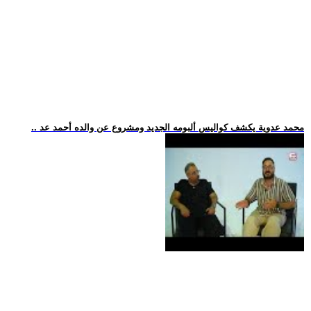
.. محمد عدوية يكشف كواليس ألبومه الجديد ومشروع عن والده أحمد عد