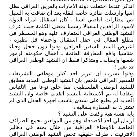
اتذكر عندما احتفلت دولة الامارات بالفريق العراقي بطل
اسيا وارسلت طائرة خاصة لنقله بعد ان ضاقت به السبل
في مطارات اقاصي اسيا ، كان استقبال امراء الدولة
لاسود الرافدين اسقبالا رسميا بمعنى الكلمة حيث عزف
النشيد الوطني العراقي المتعارف عليه وهو المسطر في
مطلع المقال في حفل استقبال واحتفاء قل نظيره ،
اعترض السيد السفير العراقي وقتها دون خجل وحياء
متناسيا واقع المفارقة القائمة ـ اهمال حكومته لرموز
شعبها وابطاله ـ ومتذكرا فقط ان النشيد الوطني العراقي
قد تغير !
وقتها تسرب ان تبرير احد كبار موظفي التشريفات
للسفير العراقي تلخص بان النشيد الوطني الجديد مطابق
للنشيد الوطني الفلسطيني مما خلق نوعا من الالتباس
وتفاديا له تم الاستعانة بالنشيد القديم خاصة وان النشيد
الجديد لم يطبع على سيدي يناسب اجهزة الحفل الذي لم
تشترك به السفارة بفعالية ،
يابة هسة هية وكفت على النشيد ؟
ارسل لي احد الاصدقاء وهو من المولعين بجمع الطرائف
الخاصة بالاوضاع العراقية من خلال بحثه في دهاليز
الانترنيت ، طرفة حقيقية تخص النشيد الوطني العراقي