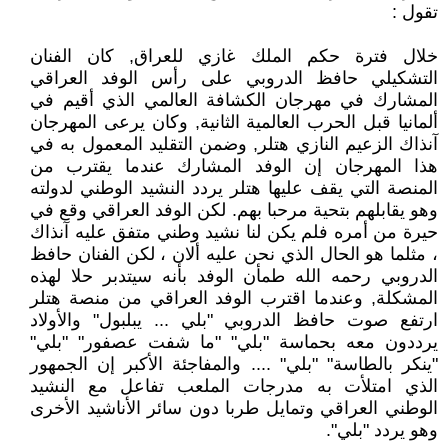
تقول :
خلال فترة حكم الملك غازي للعراق, كان الفنان
التشكيلي حافظ الدروبي على رأس الوفد العراقي
المشارك في مهرجان الكشافة العالمي الذي أقيم في
ألمانيا قبل الحرب العالمية الثانية, وكان يرعى المهرجان
آنذاك الزعيم النازي هتلر, وضمن التقليد المعمول به في
هذا المهرجان إن الوفد المشارك عندما يقترب من
المنصة التي يقف عليها هتلر يردد النشيد الوطني لدولته
وهو يقابلهم بتحية مرحبا بهم. لكن الوفد العراقي وقع في
حيرة من أمره فلم يكن لنا نشيد وطني متفق عليه آنذاك
، مثلما هو الحال الذي نحن عليه ألان ، لكن الفنان حافظ
الدروبي رحمه الله طمأن الوفد بأنه سيتدبر حلا لهذه
المشكلة, وعندما اقترب الوفد العراقي من منصة هتلر
ارتفع صوت حافظ الدروبي "بلي ... يبلبول" والأولاد
يرددون معه بحماسة "بلي" "ما شفت عصفور" "بلي"
"ينكر بالطاسة" "بلي" .... والمفاجئة الأكبر إن الجمهور
الذي امتلأت به مدرجات الملعب تفاعل مع النشيد
الوطني العراقي وتمايل طربا دون سائر الأناشيد الأخرى
وهو يردد "بلي".