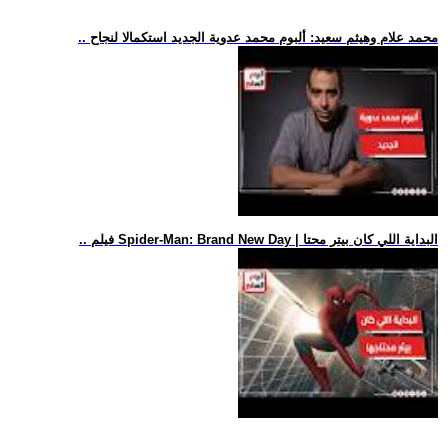
.. محمد علام وهيثم سعيد: ألبوم محمد عدوية الجديد استكمالا لنجاح
.. فيلم Spider-Man: Brand New Day | البداية اللي كان بيتر محتا