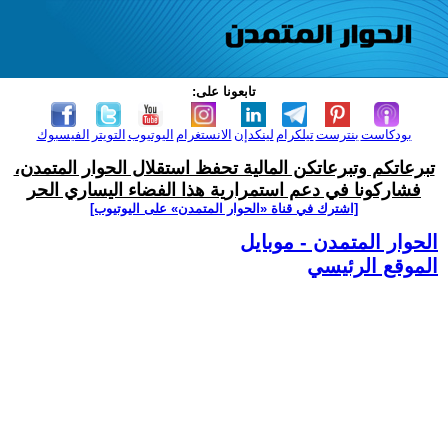
تابعونا على:
بودكاست
بنترست
تيلكرام
لينكدإن
الانستغرام
اليوتيوب
التويتر
الفيسبوك
تبرعاتكم وتبرعاتكن المالية تحفظ استقلال الحوار المتمدن،
فشاركونا في دعم استمرارية هذا الفضاء اليساري الحر
[اشترك في قناة ‫«الحوار المتمدن» على اليوتيوب]
الحوار المتمدن - موبايل
الموقع الرئيسي