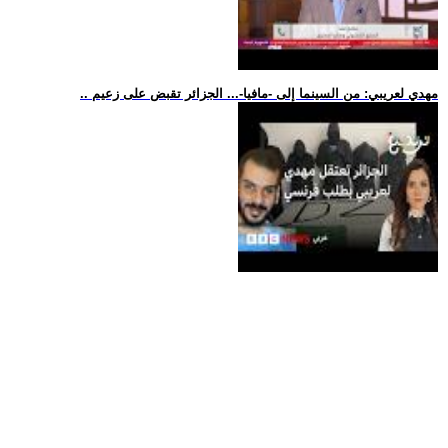
.. مهدي لعريبي: من السينما إلى -مافيا-... الجزائر تقبض على زعيم