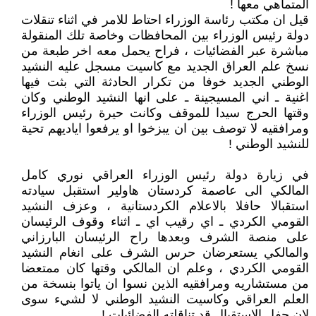
المتماهي معها !
قيل ان مكتب رئاسة الوزراء احتاط للامر في اثناء تنقلات
دولة رئيس الوزراء بين المحافظات وخاصة تلك المنقولة
مباشرة عبر الفضائيات ، فراح يحمل معه اخر طبعة من
نسخ علم العراق الجديد مع كاسيت مسجل عليه النشيد
الوطني الجديد خوفا من تكرار الحادثة التي بثت فيها
اغنية ـ اني المسيجينة ـ على انها النشيد الوطني وكان
وقتها الحرج سيدا للموقف وكانت حيرة رئيس الوزراء
ومرافقيه لا توصف بين ان يبزخوا او يرفعوا اياديهم تحية
للنشيد الوطني !
في زيارة دولة رئيس الوزراء العراقي نوري كامل
المالكي الى عاصمة كردستان هاولير استقبل سيادته
استقبالا حافلا بالاعلام الكردستانية ، وعزف النشيد
القومي الكردي ـ اي رقيب اي ـ اثناء وقوف الرئيسان
على منصة الشرف وبعدها راح الرئيسان البارزاني
والمالكي يستعرضان حرس الشرف على انغام النشيد
القومي الكردي ، وعلم ان المالكي وقتها كان ممتعضا
من مستشاريه ومرافقيه الذين نسوا ان ياتوا بنسخة من
العلم العراقي وكاسيت النشيد الوطني لا لشيء سوى
لان حفل الاستقبال قد تناقلته الفضائيات !