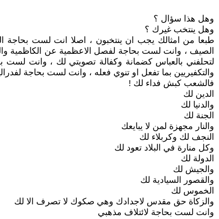
وهل هذا سؤال ؟
وهل ينتخب غيرك ؟
طبعا من امثالك يجب ان ينتخبون ، اصلا انت لست بحاجة ال
الصيف ، وانت لست بحاجة لفصل الاعظمية عن الكاظمية وال
لتحلفني بالعباس كضمانة وكفالة تصويتي لك ، وانت لست بح
والتكفيريين بما تفعل او تنوي فعله ، وانت لست بحاجة لفدرالي
فالشعب كبش فداء لك !
الدين لك
والدنيا لك
الجنة لك
والنار مجهزة لمن لا يبايعك
النجف لك وكربلاء لك
وكل منارة في البلاد تعود لك
الدولة لك
والجيش لك
والقصور السيادية لك
الخموس لك
والزكاة حق مقدس لاجدادك وهي صكوك لا تصرف الا لك
وانت لست بحاجة لائتلاف مذهبي