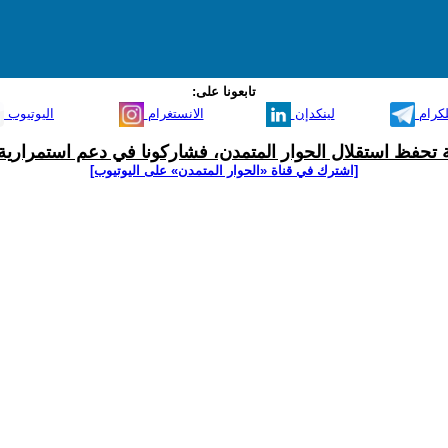
تابعونا على:
لكرام
لينكدإن
الانستغرام
اليوتيوب
ية تحفظ استقلال الحوار المتمدن، فشاركونا في دعم استمرارية 
[اشترك في قناة ‫«الحوار المتمدن» على اليوتيوب]