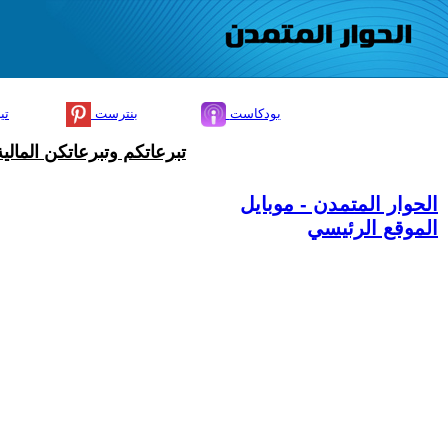
بودكاست
بنترست
تي
تبرعاتكم وتبرعاتكن المال
الحوار المتمدن - موبايل
الموقع الرئيسي