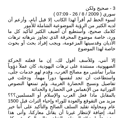
3 - صحيح ولكن
سوري ( 2009 / 8 / 26 - 07:09 )
لسوء الحظ لم أقرأ لهذا الكاتب إلا قبل أيام، وأزعم أن
لديه الكثير من الرؤية الموضوعية الشاملة للأمور
كلامك صحيح، وأستطيع أن أضيف الكثير لتأكيد كل ما
ورد، خاصة موضوع المحرقة الذي تجاوز بترهاته ترهات
الأديان وقدسيتها المزعومة، ويجب إفراد بحث أو بحوث
خاصة لهذا الموضوع
إلا أنني، وللأسف أقول لك، إن ما فعلته الحركة
الصهيونية، مستندة على ترهات اليهودية، كان عملاً دؤوباً
مثابراً تماشى مع مصالح الغرب، وقدم لهم خدمات جلًى،
واستطاعت أن تجد لنفسها دوراً مهماً، ودخلت في
تفاصيل ونسيج الحضارة الغربية، ولم تمنعها النصوص
التوراتية من الإنغماس في الحضارة والحداثة
بالمقابل ماذا فعل العرب والإسلام أو المسلمين؟؟؟
مزيد من التقوقع والعودة للوراء وإحياء التراث قبل 1500
عام ومحاولة تقليد السلف الصالح والتأكيد على أننا خير
أمة، إضافة لإنتظار غيرنا أن يقاتل معاركنا، وأتى هذا