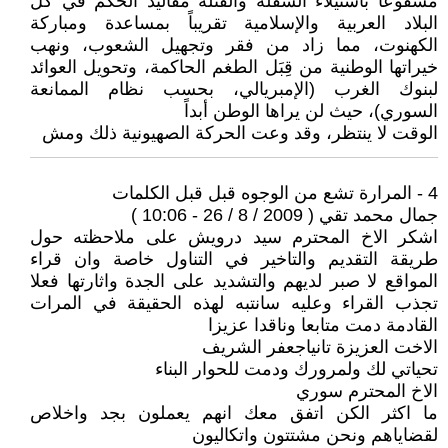
مشفوعاً باستيلاء السفلة والقتلة مقاليد الحكم في كل
البلاد العربية والإسلامية تقريباً بمساعدة ومباركة
الكهنوت، مما زاد من فقر وتجهيل الشعوب، ونهب
خيراتها الوطنية من قِبَل الطغم الحاكمة، وتحويل العوائد
لبنوك الغرب (الإمبريالي، بحسب نظام الممانعة
السوري)، حيث لن يراها الوطن أبداً
الوقت لا ينتظر، وقد وعت الحركة الصهيونية ذلك ومش
4 - المرارة تشع من الوجوه قبل قبل الكلمات
جمال محمد تقي ( 2009 / 8 / 26 - 10:06 )
اشكر الاخ المحترم سيد درويش على ملاحظته حول
طريقة التقديم والتاخير في التناول خاصة وان قراء
المواقع لا صبر لديهم والتشديد على الجدة واثارتها فعلا
تجذب القراء وعليه سانتبه لهذه الحقيقة في المرات
القادمة دمت متابعا وناقدا عزيزا
الاخت العزيزة تانياجعفر الشريف
تحياتي لك ولمرورك ودمت للحوار البناء
الاخ المحترم سوري
ما اكثر الكن اتفق معك انهم يعملون بجد واخلاص
لقضاياهم ونحن مشتتون واتكاليون