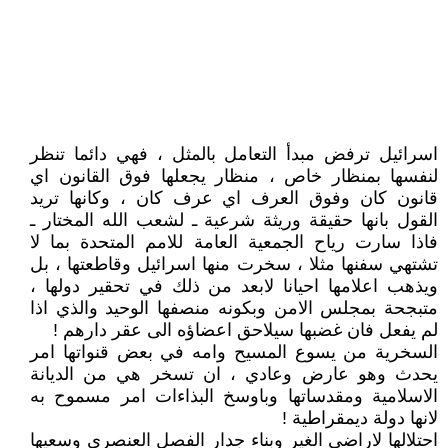
اسرائيل ترفض مبدأ التعامل بالمثل ، فهي دائما تنظر
لنفسها بمنظار خاص ، منظار يجعلها فوق القانون اي
قانون كان وفوق العرف اي عرف كان ، وكانها تريد
القول بانها حقيقة وريثة شرعية ـ لشعب الله المختار ـ
فاذا سارت رياح الجمعية العامة للامم المتحدة بما لا
تشتهي سفنها مثلا ، سخرت منها اسرائيل وقاطعتها ، بل
ويذهب اعلامها احيانا لابعد من ذلك في تحقير دولها ،
متبجحة بمجلس الامن وبكونه منصفها الوحيد والذي اذا
لم يفعل فان غضبها سيلاحق اعضاؤه الى عقر دارهم !
السخرية من يسوع المسيح وامه في بعض قنواتها امر
يحدث وهو عارض وعادي ، ان تسخر هي من الديانة
الاسلامية ومقدساتها وباوسخ البذاءات امر مسموح به
لانها دولة ديمقراطية !
احتلالها لاراضي الغير وبناء جدار الفصل العنصري وسعيها