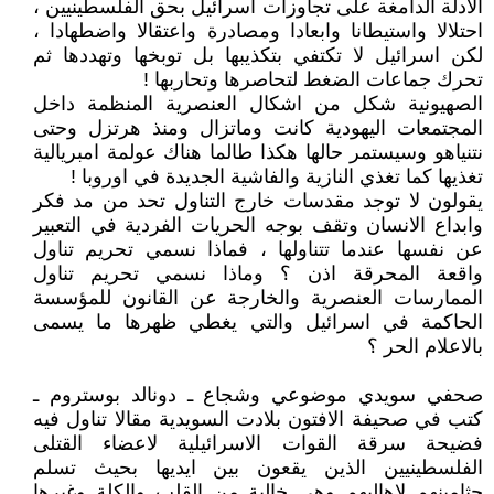
الادلة الدامغة على تجاوزات اسرائيل بحق الفلسطينيين ،
احتلالا واستيطانا وابعادا ومصادرة واعتقالا واضطهادا ،
لكن اسرائيل لا تكتفي بتكذيبها بل توبخها وتهددها ثم
تحرك جماعات الضغط لتحاصرها وتحاربها !
الصهيونية شكل من اشكال العنصرية المنظمة داخل
المجتمعات اليهودية كانت وماتزال ومنذ هرتزل وحتى
نتنياهو وسيستمر حالها هكذا طالما هناك عولمة امبريالية
تغذيها كما تغذي النازية والفاشية الجديدة في اوروبا !
يقولون لا توجد مقدسات خارج التناول تحد من مد فكر
وابداع الانسان وتقف بوجه الحريات الفردية في التعبير
عن نفسها عندما تتناولها ، فماذا نسمي تحريم تناول
واقعة المحرقة اذن ؟ وماذا نسمي تحريم تناول
الممارسات العنصرية والخارجة عن القانون للمؤسسة
الحاكمة في اسرائيل والتي يغطي ظهرها ما يسمى
بالاعلام الحر ؟
صحفي سويدي موضوعي وشجاع ـ دونالد بوستروم ـ
كتب في صحيفة الافتون بلادت السويدية مقالا تناول فيه
فضيحة سرقة القوات الاسرائيلية لاعضاء القتلى
الفلسطينيين الذين يقعون بين ايديها بحيث تسلم
جثامينهم لاهاليهم وهي خالية من القلب والكلة وغيرها