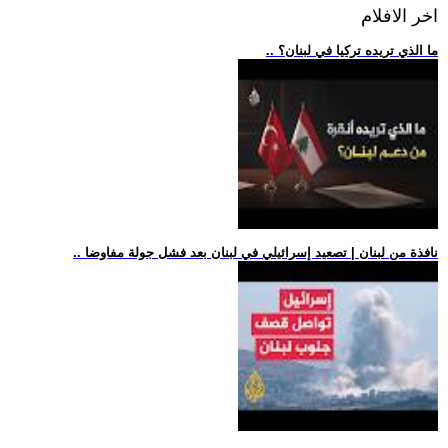
اخر الافلام
.. ما الذي تريده تركيا في لبنان؟
.. نافذة من لبنان | تصعيد إسرائيلي في لبنان بعد فشل جولة مفاوضا