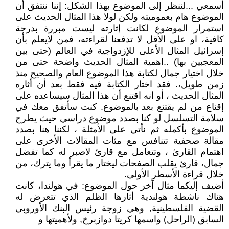
أسمعي ...لننظر إلى الموضوع بهذا الشكل: إننا ننتفق أن
الموضوع هام بعموميته ولكن لولا هذا المثال الحديث على
استمرار الموضوع لكانت إثارته ليست مبررة بدرجة
كافية، او على الأقل لا تدفعنا لقراءته، فمن لايعلم بأن
إسرائيل المثال الأعلى للإزدواجية في العالم (حتى بين
المعجبين بها) ..اهمية المثال الحديث واضحة حتى من
خلال اختيار جمال لكتابة هذا الموضوع العام والصحيح منذ
زمن طويل،. فقد اختار الكتابة فيه فقط بعد أن أثاره
المثال الحديث ، أو انه اقتنع أن هذا المثال سيساعده على
إقناع من لم يقتنع بعد بالموضوع. كنت سأتفق معك في
سلامة التسلسل لو كنا بصدد موضوع دراسي حيث يطرح
الموضوع بأكمله ثم نأتي على الأمثلة ، لكننا هنا بصدد
مقالة صحفية تتنافس مع مئات المقالات الأخرى على
اهتمام القارئ ، وتتعامل مع قارئ لاصبر له كما تفضل
جمال، قارئ يقلب الصفحات ليختار ما يقرأ وما يترك، من
خلال قراءة الأسطر الأولى.
أضيف إليكما مثال آخر حول الموضوع: في هولندا، كانت
هناك ناشطة هولندية أثارها الظلم الذي تتعرض له
القضية الفلسطينية, وهي زوجة رئيس البنك الأوروبي
السابق (الراحل) واسمها كريتا دوازبرخ, ولأهميتها و