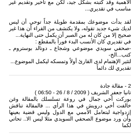
الأهمية وقد كتبته بشكل جيد، لكن مع تأخير وتقديم غير
مناسب في تقديري...
لقد بدأت موضوعك بمقدمة طويلة جداً توحي أن ليس
لديك شيء جديد تقوله، ولا يكتشف من القراء أن هذا غير
صحيح إلا من كان له من الصبر أن يكمل حتى النهاية...
في تقديري كان الأنسب البدء فوراً بالمقطع :
-صحفي سويدي موضوعي وشجاع ـ دونالد بوستروم ـ
كتب...الخ-
لتثير الإهتمام لدى القارئ أولاً وتمسكه ليكمل الموضوع...
تقديري لك دائماً
2 - مقالة جادة
تانيا جعفر الشريف ( 2009 / 8 / 26 - 06:50 )
بوركت أخي جمال في روعة تسلسلك بالمقالة وغن
خالفت أخي درويش في هذا الرأي ... فالمقالة تناقش
إزدواجية لبتعامل الأممي مع الدول وليس قضية بعينها
وأن ورد موضوع الصحفي السويدي مثلا ليس الا.. تحاتي
لكما