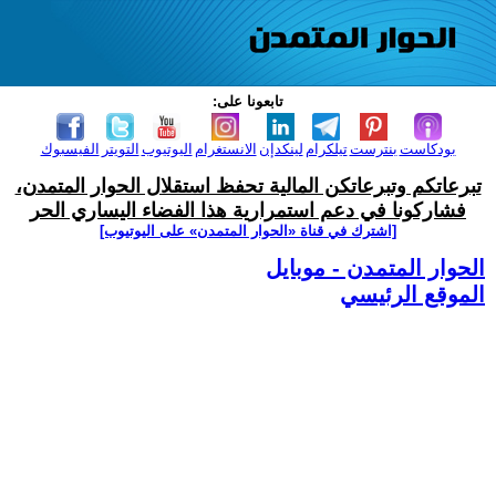
تابعونا على:
بودكاست
بنترست
تيلكرام
لينكدإن
الانستغرام
اليوتيوب
التويتر
الفيسبوك
تبرعاتكم وتبرعاتكن المالية تحفظ استقلال الحوار المتمدن،
فشاركونا في دعم استمرارية هذا الفضاء اليساري الحر
[اشترك في قناة ‫«الحوار المتمدن» على اليوتيوب]
الحوار المتمدن - موبايل
الموقع الرئيسي