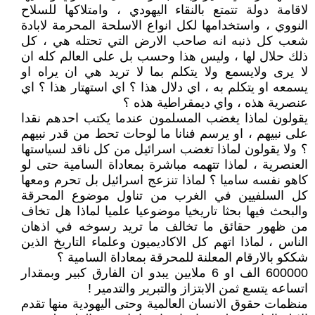
لاقامة دولة تتمتع بالنقاء اليهودي ، وامتلاكها للسلاح
النووي ، واستخدامها لكل انواع الاسلحة المحرمة لابادة
شعب كل ذنبه انه صاحب الارض التي تحتله هي ، كل
ذلك حلال لها ، وليس هذا وحسب بل على العالم كله ان
لا يرى ولايسمع ولا يتكلم بما لا تريد هي ان يراه او
يسمعه او يتكلم به ، اي دلال هذا ؟ اي استهتار هذا ؟ اي
عنصرية هذه ، واي ديمقراطية هذه ؟
يقولون لماذا يغضب المسلمون عندما يكتب احدهم نقدا
على نبيهم ، او يرسم فنانا ما لوحات تحط من قدر نبيهم
؟ ولا يقولون لماذا تغضب اسرائيل من كل ناقد لسياستها
العنصرية ، لماذا تتهمه مباشرة بمعاداة السامية حتى لو
كاهو نفسه ساميا ؟ لماذا تنزعج اسرائيل بل تحرم ومعها
كل السلفيين في الغرب من تناول موضوع المحرقة
والبحث فيها بحثا تاريخيا موضوعيا علميا لماذا هل تخاف
من ظهور حقائق ما تخالف ما تريد رسوخه في اذهان
الناس ، لماذا اتهم كل الاكاديميون وعلماء التاريخ الذين
شككو بالارقام المعلنة للمحرقة بمعاداة السامية ؟
600000 الف او 6 ملايين يبدو ان الفارق كبير وبمقدار
اتساعه يتسع ثمن الابتزاز والتبرير والتدمير !
منظمات حقوق الانسان العالمية وحتى اليهودية منها تقدم