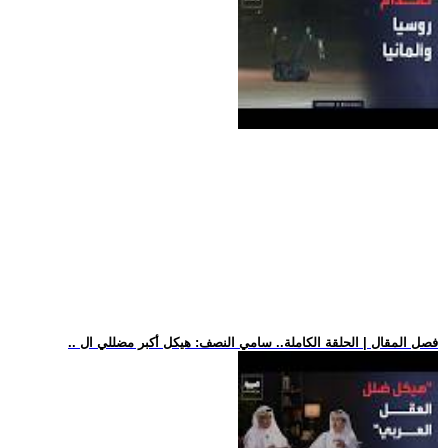
.. فصل المقال | الحلقة الكاملة.. سامي النصف: هيكل أكبر مضللي ال