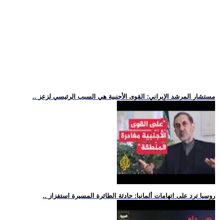
.. مستشار المرشد الإيراني: القوى الأجنبية هي السبب الرئيسي لزعز
.. روسيا ترد على اتهامات ألمانيا: حادثة الطائرة المسيرة استفزاز