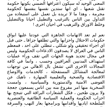
المعنى الوحيد له سيكون اعترافها الضمني بكونها حكومة
تقتل شعبها ، اي انها ستدين نفسها بنفسها كحكومة
مجرمة ، وهذا ما لا تريده بل تعمل على استبعاده من
التداول بين الناس بالترغيب والتطبيل احيانا وبالتضليل
وخلط الاوراق والترهيب في احيان اخرى !
نعم لم تعد الاتهامات الجاهزة التي عودتنا عليها ابواق
حكومات الاحتلال واحزابها والتي تطلقها جزافا ـ حتى قبل
اي اجراء تحقيقي ولو شكلي ـ تنطلي على احد ، فمعظم
الناس في العراق لا يصدقون الادعاءات الحكومية وليس
في مجال تحديد هوية الجهات التي تقف وراء عمليات
استهداف المدنيين العراقيين وحسب ، وانما في كافة
المجالات الاخرى التي تشغل بال الاهالي من توجهات
لمعالجة المشاكل المستفحلة ، كالخدمات والاوضاع
الاقتصادية والصحية والتعليمية المنهارة ، ناهيك عن
الفوضى الامنية والدستورية والسياسية ، وامست
السخرية منها امر مفروغ منه بين اناس يسمعون جعجة
ولا يرون طحين ، فكل الشعارات البراقة التي تتبجح بها
احزاب الحكومة والعملية السياسة الطائفية والعنصرية
الملطخة اياديها واقدامها وبرامجها بعار النهب والسرقة