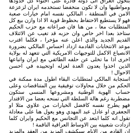
بتحول العراق الى دولة قادرة على احتواء كل حدودها
ومواطنيها وان لا تكون منخفضا تستخدمه ايران لزعزعة
الامن في المنطقة ، المالكي نفسه امام خيارات صعبة
فهو لا يستطيع الاحتفاظ بحظوظ قوية الا اذا وازن بيع كل
المتطلبات معا ، من هنا فان صراعاته مع حزب الحكيم
ستاخذ بعدا اخر خاص وان حزبه قد تغيب عن الائتلاف
القديم الجديد والذي اعلن عنه مؤخرا ، فكلما اقترب
موعد الانتخابات القادمة ازداد احساس المالكي بضرورة
الانصياع الاكمل للتوجيهات الامريكية التي تتعهد له بولاية
اخرى اذا ما تخلى عن حلفه الطائفي مع ايران واتباعها
الذين اخذوا يعدون العدة لعزله اوتحييده في احسن
الاحوال !
استجابة المالكي لمتطلبات البقاء اطول مدة ممكنة في
الحكم من خلال محاولات توفيقية بين المتناقضات وعلى
حساب الهوية الوطنية ومشروعها المنسي ستكون
مضطربة رغم هالة السلطة التي تمنحه بعضا من الاقتدار
فهو يطرح نفسه كافضل الخيارات من علاوي مثلا او
الجعفري او عادل عبد المهدي وهو يعول هنا على معادلة
تقول انه كلما ابتعد عن التجانس مع الحكيم وايران كلما
ازدادت شعبيته بين الاوساط العراقية الناقمة !
ان القادم من الايام سيكشف المزيد من العقد والمزيد