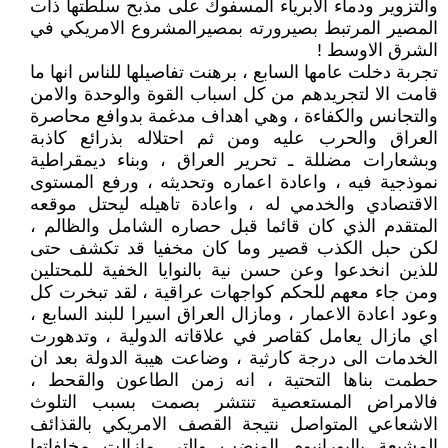
والتزوير ودماء الابرياء المسفوك على مذبح سلطتها ذات
المصير المرتبط بصيرورته بمصيرالمشروع الامريكي في
الشرق الاوسط !
تجربة دخلت عامها السابع ، برهنت تفاصيلها للناس انها ما
قامت الا لتجريدهم من كل اسباب القوة والوحدة والامن
والتجانس والكفاءة ، وهي اهداف مدغمة بدوافع محاصرة
العراق والحرب عليه ومن ثم احتلاله بذرائع كاذبة
وبشعارات مضللة ـ تحرير العراق ، وبناء ديمقراطية
نموذجية فيه ، واعادة اعماره وتحديثه ، ورفع المستوى
الاقتصادي والخدمي له ، واعادة تاهيله ليحتل موقعه
المتقدم الذي كان قائما قبل حصاره الشامل والظالم ،
لكن حبل الكذب قصير وما كان مخفيا قد تكشف حتى
للذين انخدعوا وعن حسن نية بالنوايا الخفية للمحتلين
ومن جاء معهم للحكم كواجهات عراقية ، لقد تبخرت كل
وعود اعادة الاعمار ، ومازال العراق اسيرا للبند السابع ،
اي مازال يعامل كقاصر في علاقاته الدولية ، وتدهورت
الخدمات الى درجة كارثية ، وضاعت هيبة الدولة بعد ان
حطمت بناها التحتية ، انه زمن الطاعون والقحط ،
فالامراض المستعصية تنتشر بصمت بسبب التلوث
الاشعاعي المتواصل نتيجة القصف الامريكي بالقذائف
المشبعة باليورانيوم المنضب والتي مازالت مخلفاتها