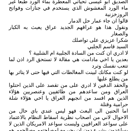
الصديق ابو عيسى تحياتي المعطرة بماء الورد طبعا غير
ماء الورد المغشوش الذي يستخدم في جنازات وفواتح
الروزخزنية
قالوا ان جاء عمار حل الدمار
ونقول هذا هو عراقهم الجديد عراق يعبث به الكبار
والصغار
شكرا عزيزي على تواصلك
السيد قاسم الجلبي
لا ادري ان كنت من السادة الجلبية ام الشلبية ؟
بعدين يا اخي مادامت هي مقالة لا تستحق الرد اذن لما
تتعب نفسك وترد
لو كنت مكانك لبينت المغالطات التي فيها حتى لا يتاثر بها
من يطلع عليها
والحقد الدفين لا ادري على من تقصد على الذين احتلوا
العراق ومن ساعدهم من طائفيين وعنصريين هؤلاء
الذين هم افسد من انجبهم العراق يا اخي هؤلاء شلة
حرامية وقتلة
اما الحنين الى البعث فهو ليس عندي باي حال من
الاحوال لاني من اصحاب نظرية اسقاط النظام بالاعتماد
على سواعد العراقيين وليست سواعد الامريكان الذين لا
يساعدون بشيء دون ان يجيروه لمصلحتهم وصالحهم هو