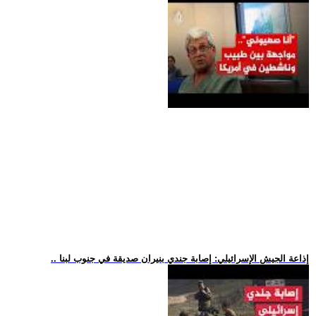
.. إذاعة الجيش الإسرائيلي: إصابة جندي بنيران صديقة في جنوب لبنا