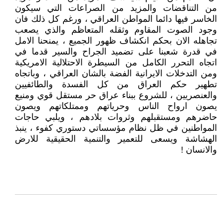
من التناقضات والمزيد من الصراعات التي سيكون
الخاسر فيها دائما المواطن العراقي ، ورغم كل ذلك فان
وجود الصوت المقاوم وثقله المتعاظم والذي يصعب
تجاهله الان بحكم انكشاف ظهور الجميع ، يمنحنا الامل
في قدرة شعبنا على تضميد الجراح والسير قدما في
اتجاه التحرر الكامل من السيطرة الاحتلالية الامريكية
ومن التدخلات الايرانية الفضة بالشان العراقي ، وباتجاه
تطهير حكم العراق من كل الفسدة والطائفيين
والعنصريين ، للشروع ببناء عراق حر مستقل قوي ومنيع
يصون ارواح الناس وحرياتهم وممتلكاتهم ويصون
حاضرهم ومستقبلهم وثروات بلادهم ، ويلبي حاجات
المواطنين في ظل نظام مؤسساتي دستوري كفوء ، ينبذ
الهشاشة ويسعى للتعمير والتنمية الحقيقية للارض
والانسان !