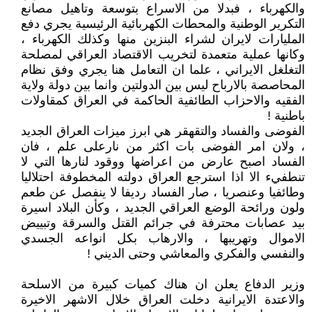
والكهرباء ، فبدلا من الاسراع بتوسعة وتاهيل مصانع
التكرير الوطنية والمحطات الكهربائية الرئيسية يجري دفع
المليارات لايران لشراء البنزين منها وكذلك الكهرباء ،
وكانها عملية متعمدة لتخريب الاقتصاد العراقي لمصلحة
التغلغل الايراني ، علما ان التعامل هنا يجري وفق نظام
المحاصصة بالارباح ليس بين الدولتين وانما بين دولة ولاية
الفقيه والاحزاب الطائفية الحاكمة في العراق كمقاولات
باطنية !
الفوضى والفساد والتقهقر هي ابرز ميزات العراق الجديد
، ولان امر الفوضى بات اكثر من نارعلى علم ، فان
الفساد اصبح عارض من اعراضها ووقود لنارها التي لا
تنطفيء الا اذا استرجع العراق دولته المخطوفة احتلاليا
وطائفيا وعنصريا ، صار الفساد رديفا لا ينفصل عن طعم
ولون ورائحة الوضع العراقي الجديد ، وكأن البلاد اسيرة
بيد عصابات محترفة في جرائم القتل والسرقة وتبييض
الاموال وتهريبها ، والارهاب بكل انواعه الجسدي
والنفسي والفكري والمعاشي وحتى الديني !
وزير الدفاع يعلن ان هناك كميات كبيرة من الاسلحة
والاعتدة الايرانية دخلت العراق خلال الاشهر الاخيرة