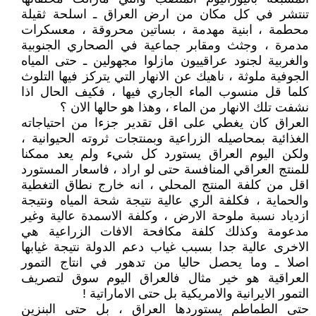
تنتشر في كل مكان من ارض العراق ـ اسلحة ثقيلة
محطمة ، ابنية مهدمة ، بساتين محروقة ، معسكرات
مدمرة ، وجثث ومقابر جماعية في الصحاري الجنوبية
والغربية لجنود عراقييون مازلوا مجهولين ـ حتى المياه
الجوفية ملوثة ، ناهيك عن الانهار التي يتركز فيها التلوث
كلما قل منسوب الماء الجاري فيها ، فكيف الحال اذا
نشفت تلك الانهار من الماء ، وهذا هو حالها الان ؟
العراق كان يغطي على اقل تقدير جزءا من احتياجاته
الغذائية بمحاصيله الزراعية وبمنتجات ثروته الحيوانية ،
ولكن اليوم العراق يستورد كل شيء ولم يعد ممكنا
للمنتج العراقي المنافسة حتى لو اراد ، فاسعار المستورد
اقل من كلفة المنتج المحلي ، انه خارج نطاق التغطية
والحماية ، فكلفة الري عالية نتيجة شحة المياه ونتيجة
ازدياد نسبة ملوحة الارض ، وكلفة الاسمدة عالية وغير
مدعومة وكذلك كلفة مكافحة الافات الزراعية هي
الاخرى عالية جدا بسبب غياب دعم الدولة نتيجة غيابها
اصلا ـ وما يحصل حاليا من تدهور في انتاج التمور
العراقية هو خير مثال فالعراق اليوم سوق لتصريف
التمور الايرانية والامريكية بل حتى الاماراتية !
حتى الطماطم يستوردها العراق ، بل حتى البنزين