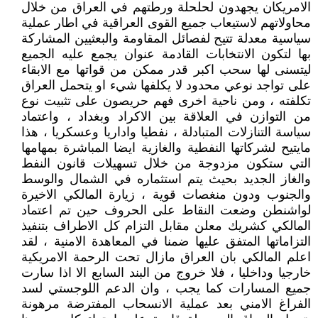
الامريكان يجهدون لحلحلة ورطتهم في العراق من خلال
محاولاتهم لاستيعاب جميع القوى العراقية في اطار عملية
سياسية معدلة تتيح لفصائل المقاومة والبعثيين المشاركة
بها لتكون الانتخابات القادمة عنوان يجمع عليه الجميع
ليتسنى لها سحب اكبر قدر ممكن من قواتها مع الابقاء
على تواجد نوعي محدود لا يكلفها شيء او يتحمل العراق
تكلفته ، ومن ناحية اخرى فهم حريصون على تثبيت نوع
من التوازن في العلاقة بين الاكراد وبغداد ، واعتماد
سياسة التنازلات المتبادلة ، نفطيا واداريا وعسكريا ، هذا
مايتيح لشركاتها النفطية والغازية ايضا المباشرة بمهامها
التي ستكون مزدوجة من خلال تسهيلات قانون النفط
والغاز الجديد بحيث يتم استثماره في الشمال والوسط
والجنوب ودون منغصات قوية ، زيارة المالكي الاخيرة
لواشنطن وضعت النقاط على الحروف حين تم اعتماد
المالكي كشريك معلن مقابل التزام كل الاطراف بتنفيذ
التزاماتها المتفق عليها ضمنا في المعاهدة الامنية ، لقد
اعلم المالكي بان العراق مازال تحت الرحمة الامريكية
خارجيا وداخليا ، فلا خروج من البند السابع الا اذا سارت
جميع المسارات كما يجب ، وان الدعم اللوجستي لسد
الفراغ الامني بعد عملية الانسحاب المفترضة مرهونة