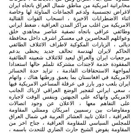
مخابراتية امريكية من مناطق شمال العراق باتجاه ايران
لاغراض تجسسية ولدعم الجماعات المناوئة لها وخاصة
اثناء الاضطرابات الاخيرة ، انسحاب القوات القتالية
الامريكية من اغلب مراكز المدن العراقية ، ضغط ايراني
وطائفي عراقي باتجاه تصفية عناصر مجاهدي خلق
وعوائلهم المحاصرين في معسكر اشرف داخل محافظة
ديالى ، الزيارات المكوكية لاطراف الائتلاف الطائفي
الحاكم لايران لهندسة تحالف جديد يحظى بدعم
مرجعيات ايران والعراق ليعيد للائتلاف شعبيته الطائفية
المفقودة خدمة لاجندات مشتركة تلملم حالها استعدادا
لمواجهة الاستحقاقات القادمة ، تزايد حدة الخسائر
الامريكية في افغانستان بما يعمق ورطتها هناك ، واتهام
ايران بلعب دور بارز في عرقلة المساعي الامريكية فيها
، سعي ايراني لتفجير الوضع العراقي لارباك الجانب
الامريكي وانهاكه على الجبهتين وبنفس الوقت لاجباره
على التفاهم معها ، الاعلان عن وجود اتصالات
ومفاوضات بين رسميين امريكان وممثلي المقاومة
العراقية ، اعلان تاييد العشائر العربية في شمال العراق
للمجلس السياسي للمقاومة العراقية ، جناح اخر من
المقاومة يفوض الشيخ حارث الضاري للتحدث باسمه ،