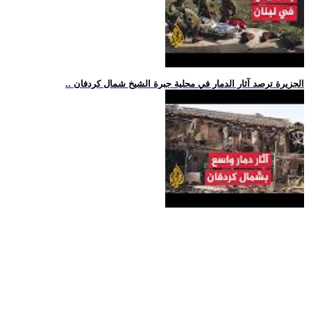
.. الجزيرة ترصد آثار الدمار في محلية جبرة الشيخ شمال كردفان