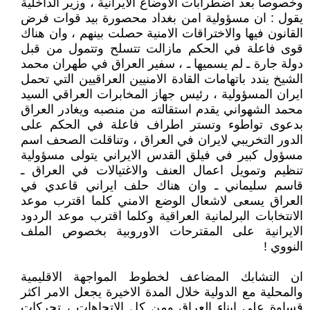
وخصوصا بعد اضطرابات الاوضاع الايرانية ، وزير الداخلية
يقول : ان مسؤولية امن بغداد محصورة بيد قوات فرض
القانون فيها والاختراقات الامنية حصلت بينهم ، وان هناك
قوى فاعلة في الحكم مازالت تتسلح وتتمول من قبل
دولة جارة ـ لم يسميها ـ ، سفير العراق في طهران محمد
الشيخ يندد باتهامات القادة الامنيين العراقيين التي تحمل
ايران المسؤولية ، رئيس جهاز المخابرات العراقي السيد
محمد الشهواني يقدم استقالته من منصبه ويغادر العراق
بدعوى تواطوء وتستر اطراف فاعلة في الحكم على
الدور التخريبي لايران في العراق ، وتناقلت الصحف اسم
مسؤول كبير في فيلق القدس الايراني يتولى مسؤولية
تنظيم وتمويل اعمال العنف والاغتيالات في العراق ـ
قاسم سليماني ـ وان هناك حلف ايراني قاعدي في
العراق يسعى لاشعال الوضع الامني كلما اقترب موعد
الانتخابات البرلمانية العراقية وكلما اقترب موعد الردود
الايرانية على المقترحات الاوروبية بخصوص الملف
النووي !
ان التشابك المضاعف لخطوط المواجهة الاقليمية
والمحلية مع الدولية خلال المدة الاخيرة يجعل الامر اكثر
قساوة على ابناء العراق ومن كل الاتجاهات ، تحركات