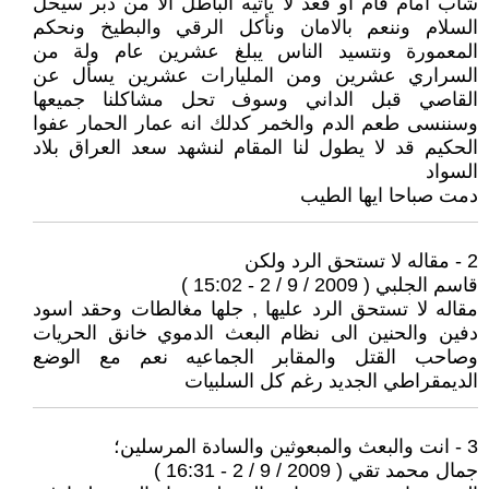
شاب امام قام او قعد لا يأتيه الباطل الا من دبر سيحل
السلام وننعم بالامان ونأكل الرقي والبطيخ ونحكم
المعمورة ونتسيد الناس يبلغ عشرين عام ولة من
السراري عشرين ومن المليارات عشرين يسأل عن
القاصي قبل الداني وسوف تحل مشاكلنا جميعها
وسننسى طعم الدم والخمر كدلك انه عمار الحمار عفوا
الحكيم قد لا يطول لنا المقام لنشهد سعد العراق بلاد
السواد
دمت صباحا ايها الطيب
2 - مقاله لا تستحق الرد ولكن
قاسم الجلبي ( 2009 / 9 / 2 - 15:02 )
مقاله لا تستحق الرد عليها , جلها مغالطات وحقد اسود
دفين والحنين الى نظام البعث الدموي خانق الحريات
وصاحب القتل والمقابر الجماعيه نعم مع الوضع
الديمقراطي الجديد رغم كل السلبيات
3 - انت والبعث والمبعوثين والسادة المرسلين؛
جمال محمد تقي ( 2009 / 9 / 2 - 16:31 )