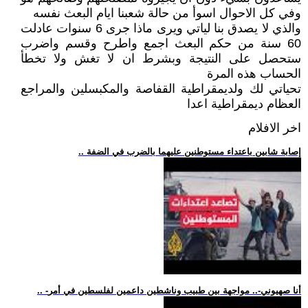
وفي كل الاحوال اسوأ من حالة شعبنا ايام البعث نفسه
والذي لا يصدق بنا لياتي ويرى ماذا جرى 6 سنوات عادلت
60 سنة من حكم البعث اجمع واطرح وقسم واضرب
ستحصل على النتيجة وبشرط ان لا تغش ولا تخطأ
الحساب هذه المرة
تحياتي لك ولديمقراطية القفاصة والمكبسلين والمراجع
العظام ديمقراطية اعدا
اخر الافلام
.. إصابة شابين باعتداء مستوطنين عليهما بالضرب في الضفة
.. -أنا صهيوني-.. مواجهة بين طبيب وناشطين داعمين لفلسطين في أمر