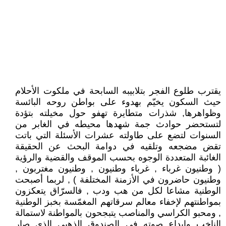
يقترب طلوع الفجر بتلابيبه السابحة في ملكوت الأحلام
حيث السكون يخيّم بهدوء على بواطن روحه البائسة
وظواهرها, شذرات متطايرة تهفو حول مخيلته بتؤدة
لتستحضر حوادث جمة شهدها محيطه في الغابر من
السنوات لتضع على طاولته عشرات الأسئلة التي باتت
تقض مضجعه وتلقيه في دوامة البحث عن الحقيقة
الغائبة المتعددة الوجوه بحسب الموقف والقضية والرؤية
( وطنيون غرباء , غرباء وطنيون , وطنيون مغتربون ,
وطنيون حاضرون في الأزمنة المختلفة ) , لربما أصبحت
الوطنية مشاعا لكل من هب ودب , فالسرّاق يتعكزون
بمواطنتهم لإخفاء معالم سرقاتهم المغمّسة بخبز الوطنية
, ومحبو الكراسي والمناصب يتبجحون بالمواطنة لاستمالة
الناخب وإيداع صوته في الصندوق الذهبي الذي صار