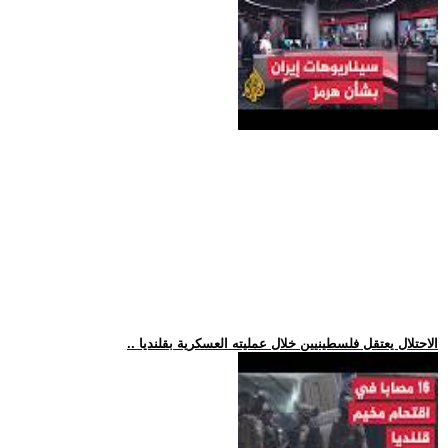
.. الاحتلال يعتقل فلسطينيين خلال عمليته العسكرية بقلنديا