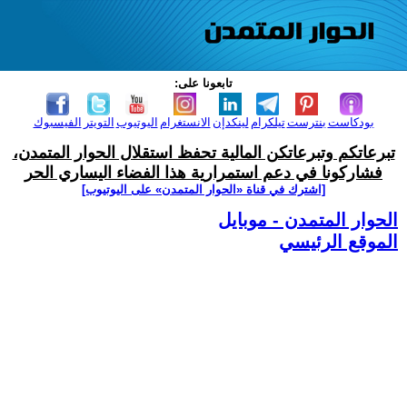
تابعونا على:
بودكاست
بنترست
تيلكرام
لينكدإن
الانستغرام
اليوتيوب
التويتر
الفيسبوك
تبرعاتكم وتبرعاتكن المالية تحفظ استقلال الحوار المتمدن،
فشاركونا في دعم استمرارية هذا الفضاء اليساري الحر
[اشترك في قناة ‫«الحوار المتمدن» على اليوتيوب]
الحوار المتمدن - موبايل
الموقع الرئيسي