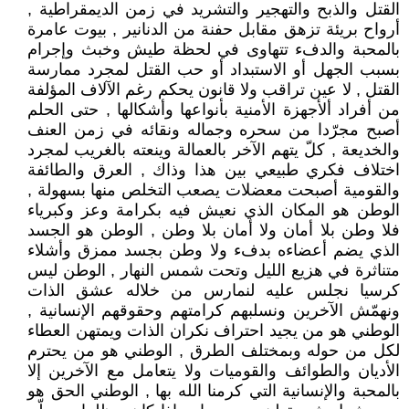
القتل والذبح والتهجير والتشريد في زمن الديمقراطية ,
أرواح بريئة تزهق مقابل حفنة من الدنانير , بيوت عامرة
بالمحبة والدفء تتهاوى في لحظة طيش وخبث وإجرام
بسبب الجهل أو الاستبداد أو حب القتل لمجرد ممارسة
القتل , لا عين تراقب ولا قانون يحكم رغم الآلاف المؤلفة
من أفراد ألأجهزة الأمنية بأنواعها وأشكالها , حتى الحلم
أصبح مجرّدا من سحره وجماله ونقائه في زمن العنف
والخديعة , كلّ يتهم الآخر بالعمالة وينعته بالغريب لمجرد
اختلاف فكري طبيعي بين هذا وذاك , العرق والطائفة
والقومية أصبحت معضلات يصعب التخلص منها بسهولة ,
الوطن هو المكان الذي نعيش فيه بكرامة وعز وكبرياء
فلا وطن بلا أمان ولا أمان بلا وطن , الوطن هو الجسد
الذي يضم أعضاءه بدفء ولا وطن بجسد ممزق وأشلاء
متناثرة في هزيع الليل وتحت شمس النهار , الوطن ليس
كرسيا نجلس عليه لنمارس من خلاله عشق الذات
ونهمّش الآخرين ونسلبهم كرامتهم وحقوقهم الإنسانية ,
الوطني هو من يجيد احتراف نكران الذات ويمتهن العطاء
لكل من حوله وبمختلف الطرق , الوطني هو من يحترم
الأديان والطوائف والقوميات ولا يتعامل مع الآخرين إلا
بالمحبة والإنسانية التي كرمنا الله بها , الوطني الحق هو