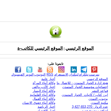
الموقع الرئيسي
الموقع الرئيسي للكاتب-ة
|
تابعونا على:
بنترست
تيلكرام
لينكدإن
الانستغرام
RSS
اليوتيوب
التويتر
الفيسبوك
الموقع الرئيسي
أخبار عامة
هيئة ادارة الحوار المتمدن - للإتصال بنا
وكالة أنباء المرأة
إحصائيات مؤسسة الحوار المتمدن
اخبار الأدب والفن
قواعد النشر
وكالة أنباء اليسار
ابرز كتاب / كاتبات الحوار المتمدن
وكالة أنباء العلمانية
يوتيوب التمدن
وكالة أنباء العمال
مكتبة التمدن
وكالة أنباء حقوق الإنسان
عدد الزوار: 3,427,653,270
اخبار الرياضة
اضافة موضوع جديد
اخبار الاقتصاد