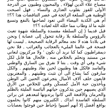
مصباح علاء الدين لهؤلاء , والمحبون وطنيون من الدرجة
الأولى للفوز بقلوب العذارى والنساء , فهل أصبحت
الوطنية هي السلعة الرائجة في عصر التناقضات هذا ؟؟!!
أم هي الكذبة البيضاء التي تعود لصاحبها بالنفع وتسبغ
عليه ما لذ وطاب مما حلله الله لعباده ؟؟!!
قيل قديما ( إن السلطة مفسدة والسلطة شهوة تعبث
بالرؤوس والسلطة بلا رقابة تتحول إلى عصابة ) ونحن
في بلادنا هذه لا نجد معالم الرقابة الصحيحة , ليست لها
فسحة في عالمنا المليء بالعجائب والغرائب , فلا نحن
ديمقراطيون كما كنا نريد أن نكون ’ ولا مركزيون لنعاني
من مستبد ونحلم بالخلاص منه , فالحال هنا قابل لكل
شيء وفي أي وقت , بتنا لا نفرق بين السارق والوطني
والفاسد فالكل هنا وطنيون لحين نفاذ وطنيتهم , والكل
سارقون كما يشاع الى أن تثبث وطنيتهم , والمغتربون
قابعون خلف آلاف الأميال يتجرعون الحنين الى الوطن
ويأخذون حبة الأمل كمسكّن وقتي للخلاص من الأرق
الذي يصيبهم حين يتذكرون حياتهم البائسة المليئة بالظلم
والحرمان والأقنعة التي كانوا يرتدونها لتبعدهم عن براثن
السلطة الفاسدة آنذاك , الكثيرون منهم كانوا يحلمون
بواقع أفضل إلا أنهم أصيبوا بإحباط حين فوجئوا بعصابات