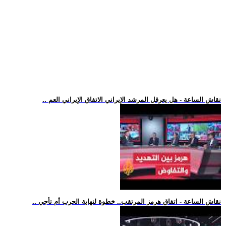
.. نقاش الساعة - هل يعرقل المرشد الإيراني الاتفاق الإيراني العم
.. نقاش الساعة - اتفاق هرمز المرتقب.. خطوة لنهاية الحرب أم تأجي