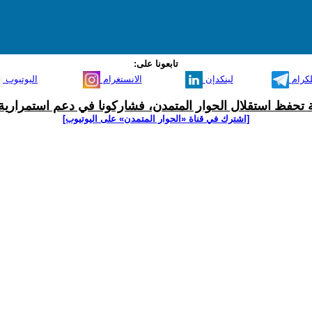
تابعونا على:
لكرام
لينكدإن
الانستغرام
اليوتيوب
ية تحفظ استقلال الحوار المتمدن، فشاركونا في دعم استمرارية 
[اشترك في قناة ‫«الحوار المتمدن» على اليوتيوب]