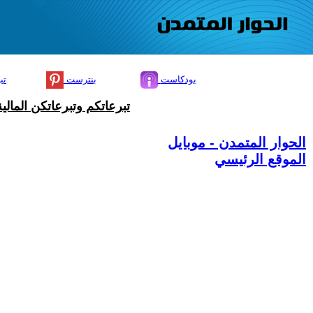
بودكاست
بنترست
تي
تبرعاتكم وتبرعاتكن المال
الحوار المتمدن - موبايل
الموقع الرئيسي