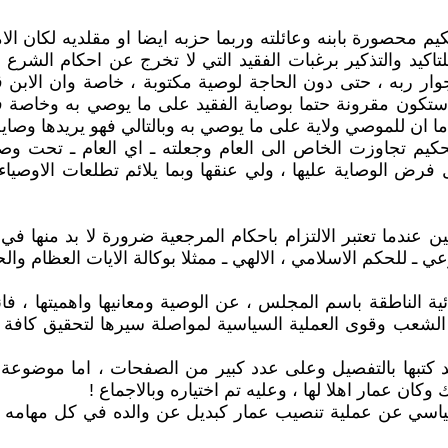
يم محصورة بابنه وعائلته وربما حزبه ايضا او مقلديه لكان الا
تاكيد والتذكير برغبات الفقيد التي لا تخرج عن احكام الشرع 
 جوار ربه ، حتى دون الحاجة لوصية مكتوبة ، خاصة وان الابن 
ي ستكون مقرونة حتما بوصاية الفقيد على ما يوصي به وخاصة ف
ما ان للموصي ولاية على ما يوصي به وبالتالي فهو يريدها وصاي
كيم تجاوزت الخاص الى العام وجعلته ـ اي العام ـ تحت وص
فرض الوصاية عليها ، ولي عنقها وبما يلائم تطلعات الاوصياء
 عندما تعتبر الالتزام باحكام المرجعية ضرورة لا بد منها في
ي ـ للحكم الاسلامي ، الالهي ـ ممثلا بوكالة الايات العظام والح
الناطقة باسم المجلس ، عن الوصية ومعانيها واهميتها ، فان
شعب وقوى العملية السياسية لمواصلة سيرها لتحقيق كافة اهد
د كتبها بالتفصيل وعلى عدد كبير من الصفحات ، اما موضوعة ا
ان عمار اهلا لها ، وعليه تم اختياره وبالاجماع !
السياسي عن عملية تنصيب عمار كبديل عن والده في كل مهامه 