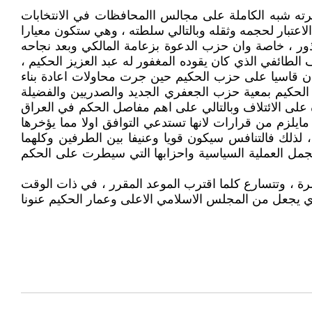
يطرته شبه الكاملة على مجالس االمحافظات في الانتخابات
 الاعتبار لحجمه وثقله وبالتالي سلطته ، وهي ستكون معيارا
ور ، خاصة وان حزب الدعوة بزعامة المالكي وبعد نجاحه
لطائفي الذي كان يقوده المغفور له عبد العزيز الحكيم ،
ان قاسيا على حزب الحكيم حين جرت محاولات اعادة بناء
 الحكيم بمعية حزب الجعفري الجديد والصدريين والفضيلة
ي ضمانه مقدما للسيطرة على الائتلاف وبالتالي على اهم مفاصل الحكم في العراق
يلزم من قرارات لانها تستدعي التوافق اولا مما يؤخرها
 لذلك فالتنافس سيكون قويا وعنيفا بين الطرفين وكلهما
جمل العملية السياسية واحزابها التي سيطرت على الحكم
مرة ، وتتسارع كلما اقترب الموعد المقرر ، في ذات الوقت
الذي يجعل من المجلس الاسلامي الاعلى وعمار الحكيم عنونا