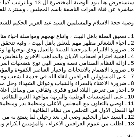
سنستعرض هنا بنود ا
مباشرة عن قناة الفرات الناطقة باسم المجلس ، وسنترك للقر
وصية حجة الاسلام والمسلمين السيد عبد العزيز الحكيم للشع
1 ـ تعميق الصلة باهل البيت ، واتباع نهجهم ومواصلة احياء مناسباتهم !
2 ـ احياء الشعائر مظهر مهم للتعلق باهل البيت ، وفيه تتحقق وحدة العراقيين !
3 ـ ضرورة الالتزام بالمرجعية الدينية والعمل وفق توجيهاتها وعدم التخلف عنها كونها الامتداد الشرعي !
4 ـ اهمية احترام اصحاب الاديان والمذاهب الاخرى والتعايش معهم في ظل وصايا اهل البيت والدستور!
5 ـ ازالة النظام الصدامي نعمة ونصر الهي توج بتضحيات العراقيين !
6 ـ ضرورة الاهتمام بالانتخابات واختيار العناصر الكفوءة والمؤمنة بالدستور بوصفه المرجعية القانونية !
7 ـ على المسؤولين العراقيين اتقاء الله في خدمة الشعب وحماية وصيانة ممتلكاته !
8 ـ ضرورة الاعتناء بالفقراء والشباب وعوائل الشهداء وحل مشاكلهم !
9 ـ احذر من تعرض البلاد لغزو فكري وثقافي من وسائل اعلام منحرفة !
10 ـ على المؤسسات الوطنية والنزيهة مواجهة الغزو الثقافي وفضح زيف الاعلام المعادي للعراقيين !
11 ـ اوصي بالتعاون مع المجلس الاعلى ومنظمة بدر ومنظمة
لها الفضل الاول في التخلص من نظام الطاغية !
12 ـ السيد عمار الحكيم وصي لي بعد رحيلي لما يتمتع به من قدرة للتصدي وفي كافة المجالات !
13 ـ اطلب من عموم العراقيين الاعزاء ، والمؤمنين الكرام وبالخصوص الذين عملوا معي ايام المعارضة ، اطلب منهم جميعا ان يبرئوا ذمتي ويعذروني عن اي قصور وتقصير !