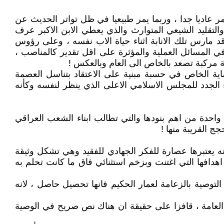
مر عاديا جدا ، وربما يمر طبيعيا في ظل تواتر الحديث عن
والتقليد الشيعي المتوارث والذي يعطي الابن الاكبر عرف
قد مارس تلك الانابة اثناء حياة الاب نفسه ، وعلى رؤوس
ي المسائل العملية والمؤثرة على اقل تقدير كالمناصب ،
ة مركبة تصعد بالخاص الى العام وبالعكس !
اية الخاص في حسبة مبنية على الاعتقاد بتناسل العصمة
 الجدد للمجلس الاسلامي الاعلى الذي ينظر لنفسه وكأنه
 واحدة من اهم بنودها والتي تطالب ابناء الشعب العراقي
جج القريبة منها !
ه يعتبرها عصارة للفكر الجهادي للفقيد وهي تشكل وثيقة
افها التي اغتنت وبزخم استثنائي فاق ما كانت تحلم به
لتوصية بالزعامة لعمار الحكيم فانها تحصيل حاصل ، لانه
العامة ، قافزا على حقيقة ان هناك نص صريح في الوصية