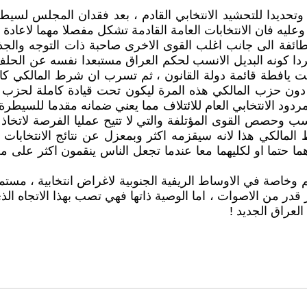
ة وتحديدا للتحشيد الانتخابي القادم ، بعد فقدان المجلس لس
 وعليه فان الانتخابات العامة القادمة تشكل مفصلا مهما لاعادة
ائفة الى جانب اغلب القوى الاخرى صاحبة ذات التوجه والجذ
ا كونه البديل الانسب لحكم العراق مستبعدا نفسه عن الحلف ا
ت يافطة قائمة دولة القانون ، ثم تسرب ان شرط المالكي ك
ينه دون حزب المالكي هذه المرة ليكون تحت قيادة كاملة لحزب
تقلين ، فقد طالب المالكي بنسبة 51 % من المردود الانتخابي العام للائتلاف مما يعن
حصص القوى المؤتلفة والتي لا تتيح عمليا الفرصة لاتخاذ ما
مالكي هذا لانه سيقزمه اكثر وبمعزل عن نتائج الانتخابات ،
 حتما او لكليهما معا عندما تجعل الناس ينقمون اكثر على م
م وخاصة في الاوساط الريفية الجنوبية لاغراض انتخابية ، مست
بر قدر من الاصوات ، اما الوصية ذاتها فهي تصب بهذا الاتجاه 
العراق الجديد !