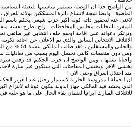
خلاصة :
من الواضح جدا ان الوصية تستثمر مناسبتها للتعبئة السياسي
الماضية ، وايضا نتيجة لاتساع دائرة المشككين بولائه للعراق ،
لاغنى عنه لتحقيق ذاته كونه اكبر حزب شيعي يحكم باسم الط
المنفرد بانتخابات مجالس المحافظات ، راح يطرح نفسه منفرد
وترتكز دعواته على اقامة اوسع حلف انتخابي غير طائفي تح
الائتلاف الانتخابي السابق والذي تم الاعلان عن اعادة تكو
والجلبي والمس
ومن دون منغصات كالتي تحصل اليوم بسبب من تعادليات نسب و
واحيانا يشلها ، ومن الواضح ان حزب الحكيم قد رفض شرط ال
يخشى الاخر ويخشى المفاجئات التي ستكون غير سارة لاحدهما
منذ احتلال العراق وحتى الان !
ان الحملة المدروسة الجارية لاستثمار رحيل عبد العزيز الحكي
الذي يحشد فيه المالكي جهاز الدولة ليكون عونا له لانتزاع اك
للائتلاف المبارك ايرانيا لضمان بقاء الحال على ما هو عليه في 