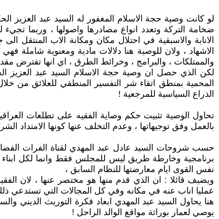
لو كانت وصية حجة الاسلام المغفور له السيد عبد العزيز الحك
ضخامة التركة وتعدد انواع مصادرها واصولها ، وربما تجيء لل
الانابة والاسبقية في احتلال مكان ومكانة الاب المنتقل الى
الاشهاد ، ولان للوصية هنا دلالات مادية ومعنوية شاملة فه
والممتلكات ، والبرامج ، وخرائط الطرق ، اي انها تفترض مقد
لكن الذي حصل ان وصية حجة الاسلام السيد عبد العزيز الح
المحمية بمنطق اتقاء شر التفسير المنطقي للعلائق من خلال 
الذراع السياسية للمرجعية !
تحاول الوصية تثبيت حكم وصاية الفقيه على تطلعات العراقيين
بالعمل وفق توجيهاتها ، وعدم التخلف عنها كونها الامتداد الشرع
حسب شروحات السيد عادل عبد المهدي لقناة الفرات الفضائية 
برنامجية وخارطة طريق ليس للمجلس فقط وانما لكل ابناء ال
نفس القوى ايام معارضتها للنظام السابق ،
ويضيف قائلا : ان الذي قدم منها هو مختصر عنها ، لان الفقي
عمليا اناب عنه في مكانه وفي كل المجالات التي تستدعي ذلك وك
هنا يحاول السيد عبد المهدي ابعاد فكرة التوريث الديني و
يوصي لعمار بوراثة مواقع الوالد الراحل !