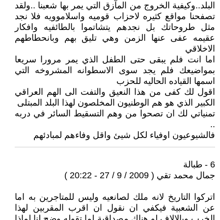
البلد..وكيفية الخروج من المآزق التي يمر بها شعبنا ..ولقد
تصفحنا مواقع كثيره لاحزاب قوميه واسلاموويه فلا نجد
مثل طروحاتك بل نجدهم يتشاتموا بالطائفيه وافكار
عقيمه عفى عنها الزمن وهي تليق بهم وبانحطاطهم
الاخلاقي
اما انت فلم يبقى حتى الطفل الذي يمر مرورا سريعا
بمواضيعك فلم يجد سوى الاسطوانه المشروخه التي
اسمها القياده الحاليه للحزب
اقول لك كفى من هذا النعيق والتفت الى الهم العراقي
الكبير الذي هو هم الوطنيون المخلصون لهذا البلد المبتلى
تمنياتي لك ان تصحوا من وهم التسقيط السائر في دربه
..
فالشيوعيون اوفياء لكل شيئ واقل وفاءهم لمبادئهم
6 - طبالة
جمال محمد تقي ( 2009 / 9 / 27 - 20:22 )
اتركوا التاريخ لانه ملك لصانعيه وليس للمتاجرين به اما
عن الشعبية فيكفي ان نقول ان اقرب المقربين لهذا
الخرب وبالالاف لو هناك مصداقية لما تقوله وضح لنا لماذا