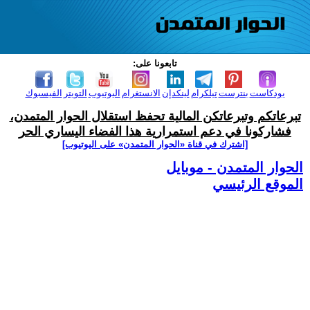
تابعونا على:
بودكاست
بنترست
تيلكرام
لينكدإن
الانستغرام
اليوتيوب
التويتر
الفيسبوك
تبرعاتكم وتبرعاتكن المالية تحفظ استقلال الحوار المتمدن،
فشاركونا في دعم استمرارية هذا الفضاء اليساري الحر
[اشترك في قناة ‫«الحوار المتمدن» على اليوتيوب]
الحوار المتمدن - موبايل
الموقع الرئيسي