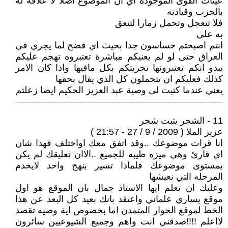
عينات القوى الموجودة اي ان الموضوع اصلا لا علاقة له
بالحزب وقيادته
فلا تتعجل وتحمل زمارا لتنعق
به علي
انتم اصبحتم حساسون جدا بحيث اي فضح لما يجري في
العراق حتى لو لم يعنيكم مباشرة تعتبروه تهجم عليكم
يبدو انكم تعتبرونها تجربتكم بكل مافيها واذا كان الامر
كذلك فعليكم ان تتحملون كل الذي يقال بحقها
يعني عندما كتبت لى وصية عبد العزيز الحكيم ايضا زعلتم
11 - الشجر يثبت شجر
عزيز الملا ( 2009 / 9 / 27 - 21:57 )
انا قرات موضوعك ..وقد اتفق معك اواختلف فهذا شان
اي قارئ وهي ميزه طيبه للجميع ..الاان تعليقك لم يكن
بمستوى موضوعك فلماذا تسير بنهج واحد لايخدم
المرحله التي نعيشها
وعليك ان تعلم ايها الاستاذ جمال بان الموقع هو اول
موقع يساري علماني واعتقد بانك بعيد كل البعد عن هذا
الخط لموقع الحوار المتمدن اما بخصوص اية وصيه تقصد
لااعلم !!!!صدقني انت واهم وجميع الشيوعيين سائرون