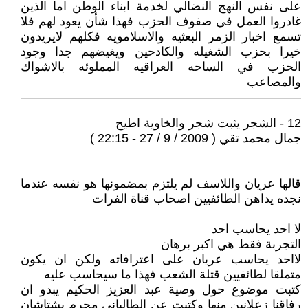
على نفس النهج النضالي لخدمة ابناء الوطن اما الذين
غادروا العمل في صفوف الحزب فهذا شأن يعود لهم فلا
تسمع اخبار الزمر البعثيه والاسلامويه فكلهم لايريدون
خيرا بحزب الشغيله والكادحين ويغيضهم جدا وجود
الحزب في الساحه العراقيه المملوئه بالاشواك
والمصاعب
12 - الشجر يثبت شجر والخاوية اطيح
جمال محمد تقي ( 2009 / 9 / 27 - 22:15 )
قالها عريان واللاسف لم يلتزم بمضمونها هو نفسه عندما
نجده يداهن الطائفيين اصحاب قناة الفرات
لا احد يحاسب احد
التجربة فقط هي اكبر برهان
لااحد يحاسب عريان على اعترافاته ولكن ان يكون
متملقا لطائفيين قتلة الشعب فهذا ما سيحاسب عليه
كتبت موضوع حول وصية عبد العزيز الحكيم يبدو ان
رفاقنا زعلانين منها وكتبت عن الطالباني مجرم بشتاشان