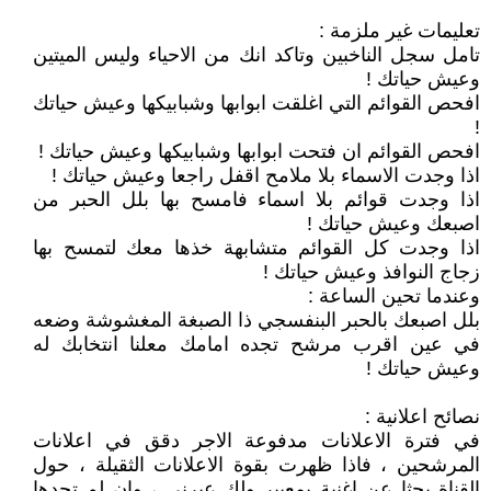
تعليمات غير ملزمة :
تامل سجل الناخبين وتاكد انك من الاحياء وليس الميتين
وعيش حياتك !
افحص القوائم التي اغلقت ابوابها وشبابيكها وعيش حياتك
!
افحص القوائم ان فتحت ابوابها وشبابيكها وعيش حياتك !
اذا وجدت الاسماء بلا ملامح اقفل راجعا وعيش حياتك !
اذا وجدت قوائم بلا اسماء فامسح بها بلل الحبر من
اصبعك وعيش حياتك !
اذا وجدت كل القوائم متشابهة خذها معك لتمسح بها
زجاج النوافذ وعيش حياتك !
وعندما تحين الساعة :
بلل اصبعك بالحبر البنفسجي ذا الصبغة المغشوشة وضعه
في عين اقرب مرشح تجده امامك معلنا انتخابك له
وعيش حياتك !
نصائح اعلانية :
في فترة الاعلانات مدفوعة الاجر دقق في اعلانات
المرشحين ، فاذا ظهرت بقوة الاعلانات الثقيلة ، حول
القناة بحثا عن اغنية يمعيبر ولك عبرني ، وان لم تجدها