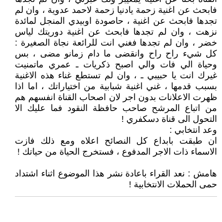
فابحث عن اغنية زحمة يادنيا زحمة لاحمد عدوية ، وان لم
تجدها فابحث عن اغنية ، حاصودة اوبيدي المنجل لمائدة
نزهت ، وان لم تجدها فابحث عن اغنية دوريتك لياس
خضر ، وان لم تجدها فغني انت للرائعة نجاة الصغيرة :
كل شيء راح راح وانقضى ما دام زمانو مضى ، بس
وحياة الي فات والي اصبح ذكريات ـ عمري ماتمنيت
غيرك انت يا حبيبي ـ ، وان لم تستطع غناء هذه الاغنية
بسبب قدمها ، غني اغنية شبابية من اختياراتك ، اما اذا
ظهرت الاعلانات بدون اجر لان اصحاب القناة انفسهم هم
من اتباع المرشح صاحب حافظة النقود فما عليك الا
التحول الى قناة دسكفري !
وعد انتخابي :
ان طبقت بابداع كل النصائح اعلاه ومع ذلك فازت
الاسماء ذات الاجر المدفوع ، فستخرج الحياة من حياتك !
هامش : نعد القراء باعادة نشر هذا الموضوع اثناء اشتداد
حمى الحملات الانتخابية !