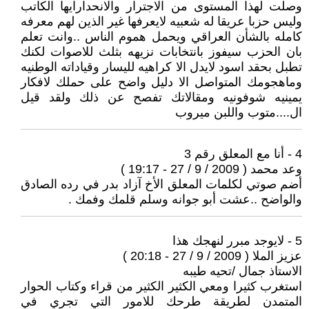
وصلت لهذا المستوى من الاجترار والانحدارايها الكاتب
وليس حزبا عريقا له شعبيه لايعرفها غير الذين لهم معرفه
كامله بالشأن العراقي ويحمل هموم الناس ..وانت تعلم
بان الحزب سيفوز بانتخابات نزيهه بثلث للاصوات لكنك
تطبل بحقد اسود لايدل الا كراهيه لليسار وقياداته الوطنيه
وماهجومك المتواصل الا دليل واضح على حملك لافكار
يمينيه شوفونيه ومقالاتك تفصح عن ذلك ولقد قيل
ال....متوب واللبن ميروب
4 - أنا مع المعلق رقم 3
وعد محمد ( 2009 / 9 / 27 - 19:17 )
أضم صوتي لكلمات المعلق الأخ آزاد بدر في رده الصادق
والواضح ..عشت أبو جوانه وسلم قلمك وفمك .
5 - لايوجد مبرر لنهجك هذا
عزيز الملا ( 2009 / 9 / 27 - 20:18 )
الاستاذ جمال /تحيه طيبه
استغرب كثيرا ومعي الكثير الكثير من قراء وكتاب الحوار
المتمدن لطريقة طرحك للامور التي تجري في