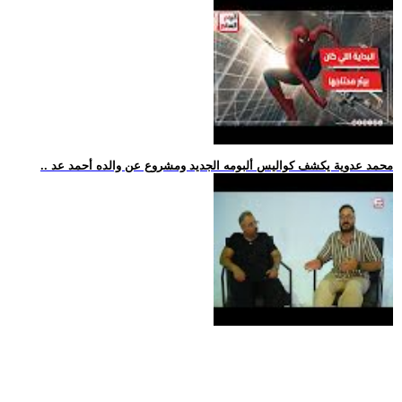
.. محمد عدوية يكشف كواليس ألبومه الجديد ومشروع عن والده أحمد عد