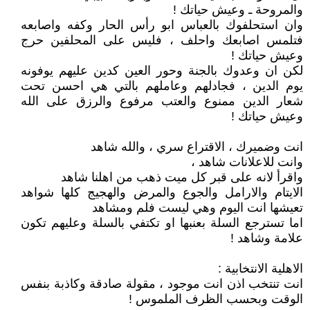
والمروحة ـ وعيش حياتك !
وان استحلفوك بالعباس ابو رأس الحار وكفه واصابعه
فتلمس اصابعك واحلف ، فليس على المحلفين حرج
وعيش حياتك !
لكن ان وعدوك بالجنة وحور العين كدين عليهم يوفونه
يوم الدين ، فجادلهم وعاملهم بالتي هي احسن تحت
شعار الدين ممنوع والعتب مرفوع والرزق على الله
وعيش حياتك !
انت وضميرك ، الاقتراع سري ، والله شاهد
وانت للاعلانات شاهد ،
واقرأ لانه على قبر كل ميت ذهب من اهلنا شاهد
الايتام والارامل والجوع والمرض والهجيج كلها شواهد
تعيشها انت اليوم وهي ليست فلم ومشاهد
اما تسترجع السلة بعنبها او تكتفي بالسلة وعليهم تكون
علامة وشاهد !
الاهلية الانتخابية :
انت تنتخب اذن انت موجود ، مقولة صادقة وكاذبة بنفس
الوقت وبحسب الظرف الملموس !