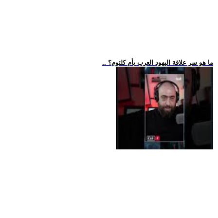
.. ما هو سر علاقة اليهود العرب بأم كلثوم؟